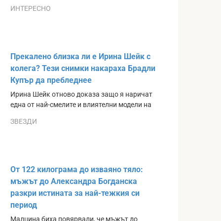
ИНТЕРЕСНО
Прекалено близка ли е Ирина Шейк с
колега? Тези снимки накараха Брадли
Купър да пребледнее
Ирина Шейк отново доказа защо я наричат
една от най-смелите и влиятелни модели на
ЗВЕЗДИ
От 122 килограма до изваяно тяло:
мъжът до Александра Богданска
разкри истината за най-тежкия си
период
Малцина биха повярвали, че мъжът до