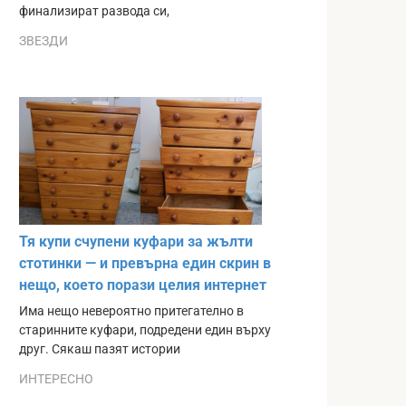
финализират развода си,
ЗВЕЗДИ
Тя купи счупени куфари за жълти
стотинки — и превърна един скрин в
нещо, което порази целия интернет
Има нещо невероятно притегателно в
старинните куфари, подредени един върху
друг. Сякаш пазят истории
ИНТЕРЕСНО