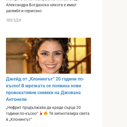
Александра Богданска някога е имал
шкембе и сериозно
ЗВЕЗДИ
Джейд от „Клонингът“ 20 години по-
късно! В мрежата се появиха нови
провокативни снимки на Джована
Антонели
„Нефрит продължава да краде сърца 20
години по-късно“
Тя хипнотизира света
в „Клонингът“