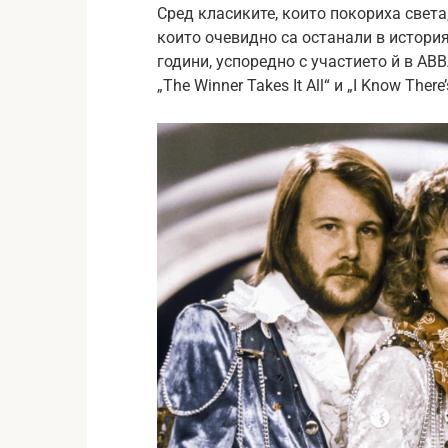
Сред класиките, които покориха света,
които очевидно са останали в история
години, успоредно с участието й в AB
„The Winner Takes It All“ и „I Know Ther