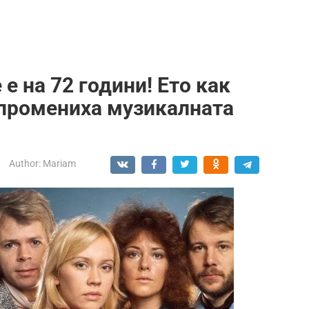
е на 72 години! Ето как
 промениха музикалната
Author:
Mariam