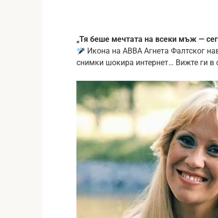
„Тя беше мечтата на всеки мъж — сег
Икона на ABBA Агнета Фалтског нав
снимки шокира интернет… Вижте ги в 