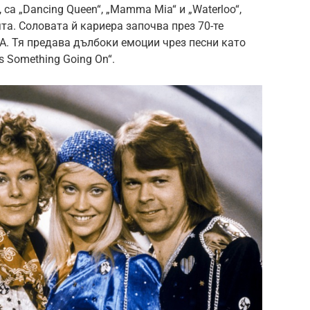
 са „Dancing Queen“, „Mamma Mia“ и „Waterloo“,
та. Соловата й кариера започва през 70-те
BA. Тя предава дълбоки емоции чрез песни като
e’s Something Going On“.