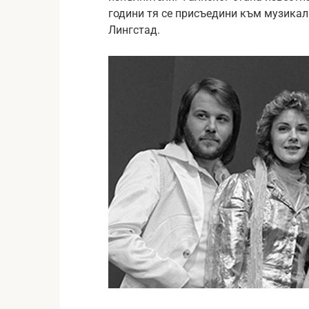
години тя се присъедини към музикална
Лингстад.