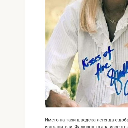
Името на тази шведска легенда е доб
изпълнители. Фалкског стана известн