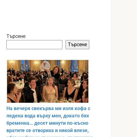
Търсене
Търсене
На вечеря свекърва ми изля кофа с
ледена вода върху мен, докато бях
бременна… десет минути по-късно
вратите се отвориха и някой влезе,