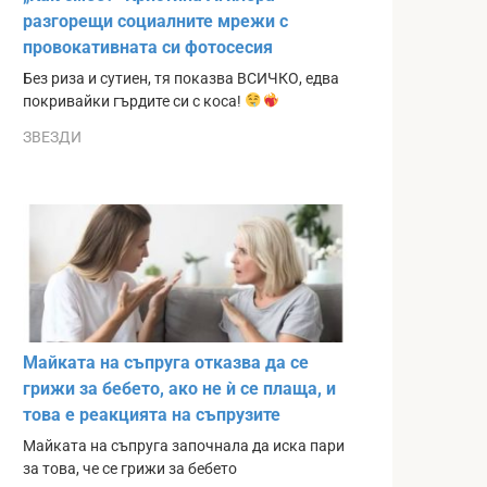
разгорещи социалните мрежи с
провокативната си фотосесия
Без риза и сутиен, тя показва ВСИЧКО, едва
покривайки гърдите си с коса!
ЗВЕЗДИ
Майката на съпруга отказва да се
грижи за бебето, ако не ѝ се плаща, и
това е реакцията на съпрузите
Майката на съпруга започнала да иска пари
за това, че се грижи за бебето