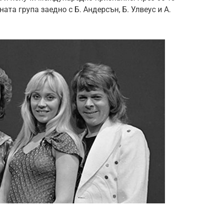
та група заедно с Б. Андерсън, Б. Улвеус и А.