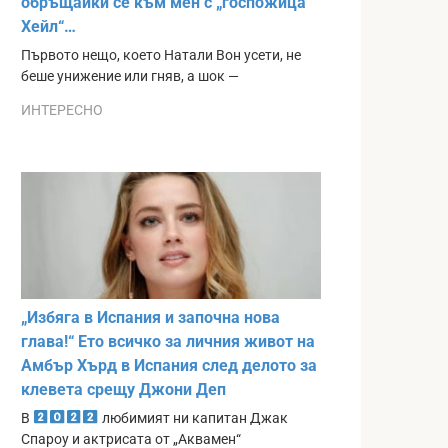
обръщайки се към мен с „госпожица
Хейл“…
Първото нещо, което Натали Вон усети, не
беше унижение или гняв, а шок —
ИНТЕРЕСНО
„Избяга в Испания и започна нова
глава!“ Ето всичко за личния живот на
Амбър Хърд в Испания след делото за
клевета срещу Джони Деп
В
любимият ни капитан Джак
Спароу и актрисата от „Аквамен“