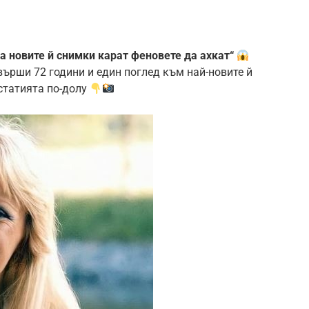
а новите й снимки карат феновете да ахкат“
ърши 72 години и един поглед към най-новите й
статията по-долу