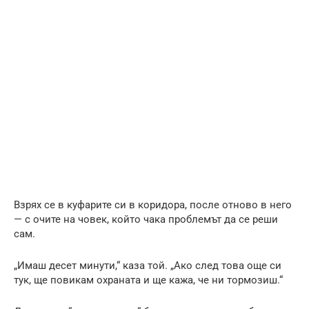
Взрях се в куфарите си в коридора, после отново в него
— с очите на човек, който чака проблемът да се реши
сам.
„Имаш десет минути,“ каза той. „Ако след това още си
тук, ще повикам охраната и ще кажа, че ни тормозиш.“