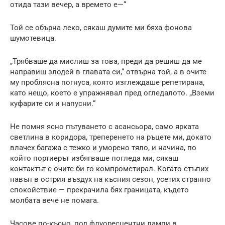
отида тази вечер, а времето е—“
Той се обърна леко, сякаш думите ми бяха фонова
шумотевица.
„Трябваше да мислиш за това, преди да решиш да ме
направиш злодей в главата си,“ отвърна той, а в очите
му проблясна погнуса, която изглеждаше репетирана,
като нещо, което е упражнявал пред огледалото. „Вземи
куфарите си и напусни.“
Не помня ясно пътуването с асансьора, само ярката
светлина в коридора, треперенето на ръцете ми, докато
влачех багажа с тежко и уморено тяло, и начина, по
който портиерът избягваше погледа ми, сякаш
контактът с очите би го компрометирал. Когато стъпих
навън в острия въздух на късния сезон, усетих странно
спокойствие — прекрачила бях границата, където
молбата вече не помага.
Часове по-късно, под флуоресцентни лампи в