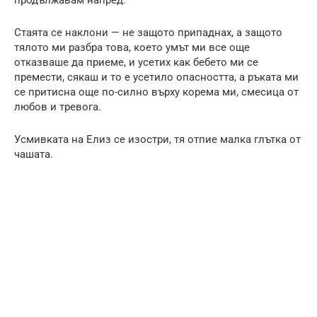
Стаята се наклони — не защото припаднах, а защото
тялото ми разбра това, което умът ми все още
отказваше да приеме, и усетих как бебето ми се
премести, сякаш и то е усетило опасността, а ръката ми
се притисна още по-силно върху корема ми, смесица от
любов и тревога.
Усмивката на Елиз се изостри, тя отпие малка глътка от
чашата.