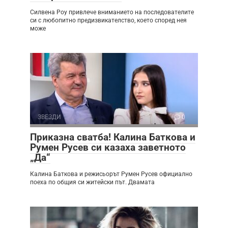
Силвена Роу привлече вниманието на последователите
си с любопитно предизвикателство, което според нея
може
ЗВЕЗДИ
0
Приказна сватба! Калина Баткова и
Румен Русев си казаха заветното
„Да“
Калина Баткова и режисьорът Румен Русев официално
поеха по общия си житейски път. Двамата