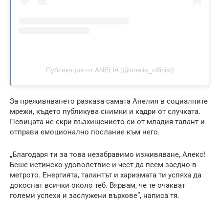
Публикация от ANELIA (@anelia_official)
За преживяването разказа самата Анелия в социалните
мрежи, където публикува снимки и кадри от случката.
Певицата не скри възхищението си от младия талант и
отправи емоционално послание към него.
„Благодаря ти за това незабравимо изживяване, Алекс!
Беше истинско удоволствие и чест да пеем заедно в
метрото. Енергията, талантът и харизмата ти успяха да
докоснат всички около теб. Вярвам, че те очакват
големи успехи и заслужени върхове“, написа тя.