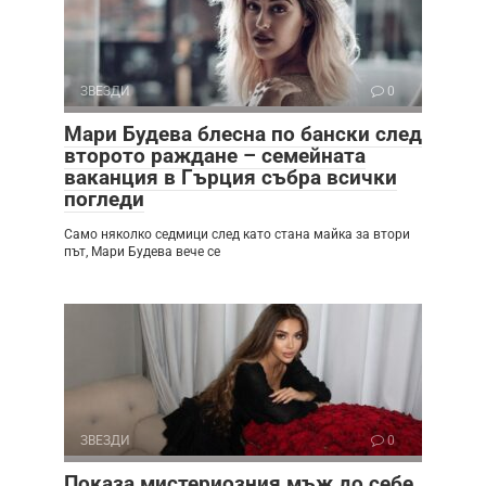
ЗВЕЗДИ
0
Мари Будева блесна по бански след
второто раждане – семейната
ваканция в Гърция събра всички
погледи
Само няколко седмици след като стана майка за втори
път, Мари Будева вече се
ЗВЕЗДИ
0
Показа мистериозния мъж до себе