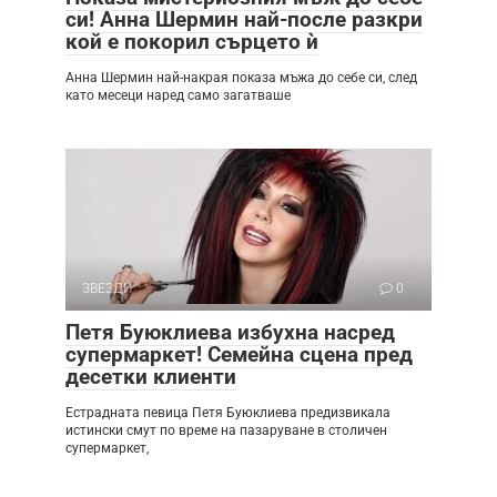
си! Анна Шермин най-после разкри
кой е покорил сърцето ѝ
Анна Шермин най-накрая показа мъжа до себе си, след
като месеци наред само загатваше
ЗВЕЗДИ
0
Петя Буюклиева избухна насред
супермаркет! Семейна сцена пред
десетки клиенти
Естрадната певица Петя Буюклиева предизвикала
истински смут по време на пазаруване в столичен
супермаркет,