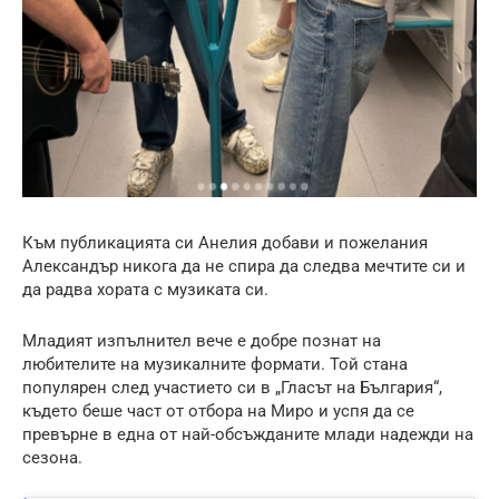
Към публикацията си Анелия добави и пожелания
Александър никога да не спира да следва мечтите си и
да радва хората с музиката си.
Младият изпълнител вече е добре познат на
любителите на музикалните формати. Той стана
популярен след участието си в „Гласът на България“,
където беше част от отбора на Миро и успя да се
превърне в една от най-обсъжданите млади надежди на
сезона.