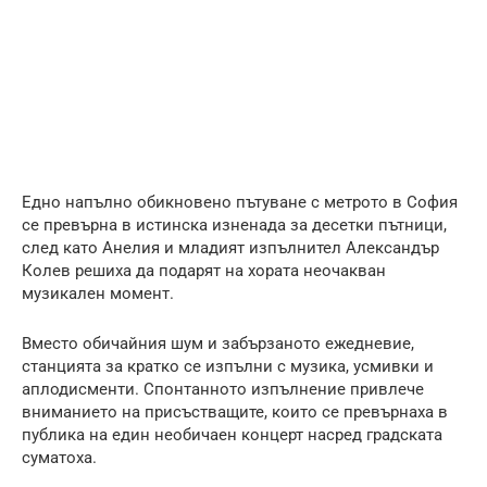
Едно напълно обикновено пътуване с метрото в София
се превърна в истинска изненада за десетки пътници,
след като Анелия и младият изпълнител Александър
Колев решиха да подарят на хората неочакван
музикален момент.
Вместо обичайния шум и забързаното ежедневие,
станцията за кратко се изпълни с музика, усмивки и
аплодисменти. Спонтанното изпълнение привлече
вниманието на присъстващите, които се превърнаха в
публика на един необичаен концерт насред градската
суматоха.