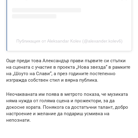
Публикация от Aleksandar Kolev (@alexander.kolev6)
Още преди това Александър прави първите си стъпки
на сцената с участие в проекта „Нова звезда“ в рамките
на „Шоуто на Слави“, а през годините постепенно
изгражда собствен стил и вярна публика.
Неочакваната им поява в метрото показа, че музиката
няма нужда от голяма сцена и прожектори, за да
докосне хората. Понякога са достатъчни талант, добро
настроение и желание да подариш усмивка на
непознати.