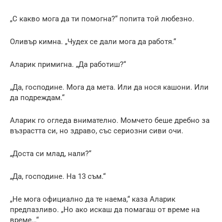
„С какво мога да ти помогна?“ попита той любезно.
Оливър кимна. „Чудех се дали мога да работя.“
Аларик примигна. „Да работиш?“
„Да, господине. Мога да мета. Или да нося кашони. Или
да подреждам.“
Аларик го огледа внимателно. Момчето беше дребно за
възрастта си, но здраво, със сериозни сиви очи.
„Доста си млад, нали?“
„Да, господине. На 13 съм.“
„Не мога официално да те наема,“ каза Аларик
предпазливо. „Но ако искаш да помагаш от време на
време…“