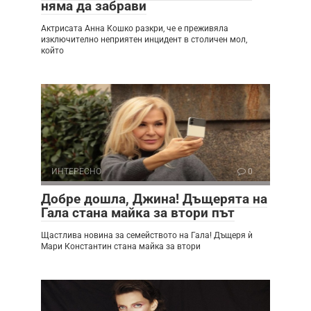
няма да забрави
Актрисата Анна Кошко разкри, че е преживяла
изключително неприятен инцидент в столичен мол,
който
ИНТЕРЕСНО
0
Добре дошла, Джина! Дъщерята на
Гала стана майка за втори път
Щастлива новина за семейството на Гала! Дъщеря ѝ
Мари Константин стана майка за втори