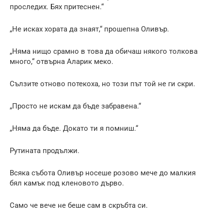
проследих. Бях притеснен.“
„Не исках хората да знаят,“ прошепна Оливър.
„Няма нищо срамно в това да обичаш някого толкова
много,“ отвърна Аларик меко.
Сълзите отново потекоха, но този път той не ги скри.
„Просто не искам да бъде забравена.“
„Няма да бъде. Докато ти я помниш.“
Рутината продължи.
Всяка събота Оливър носеше розово мече до малкия
бял камък под кленовото дърво.
Само че вече не беше сам в скръбта си.