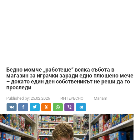
Бедно момче „работеше“ всяка събота в
магазин за играчки заради едно плюшено мече
– докато един ден собственикът не реши да го
проследи
Published by:
25.02.2026
ИНТЕРЕСНО
Mariam