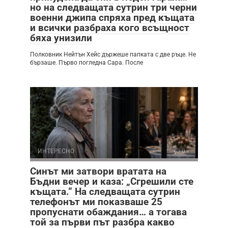
но на следващата сутрин три черни
военни джипа спряха пред къщата
и всички разбраха кого всъщност
бяха унизили
Полковник Нейтън Хейс държеше папката с две ръце. Не
бързаше. Първо погледна Сара. После
ИНТЕРЕСНО
0
Синът ми затвори вратата на
Бъдни вечер и каза: „Сгрешили сте
къщата.“ На следващата сутрин
телефонът ми показваше 25
пропуснати обаждания… а тогава
той за първи път разбра какво