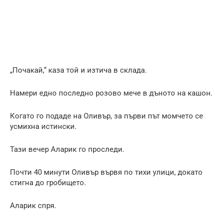
„Почакай,“ каза той и изтича в склада.
Намери едно последно розово мече в дъното на кашон.
Когато го подаде на Оливър, за първи път момчето се
усмихна истински.
Тази вечер Аларик го проследи.
Почти 40 минути Оливър вървя по тихи улици, докато
стигна до гробището.
Аларик спря.