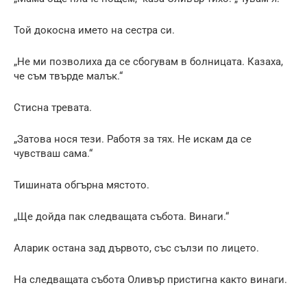
Той докосна името на сестра си.
„Не ми позволиха да се сбогувам в болницата. Казаха,
че съм твърде малък.“
Стисна тревата.
„Затова нося тези. Работя за тях. Не искам да се
чувстваш сама.“
Тишината обгърна мястото.
„Ще дойда пак следващата събота. Винаги.“
Аларик остана зад дървото, със сълзи по лицето.
На следващата събота Оливър пристигна както винаги.