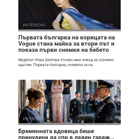
ИНТЕРЕСНО
0
Първата българка на корицата на
Vogue стана майка за втори път и
показа първи снимки на бебето
Моделът Нора Шопова отново има повод за огромно
щастие. Първата българка, появила се на
ИНТЕРЕСНО
0
Бременната вдовица беше
принудена да спи в леден гараж…