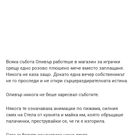
Всяка събота Оливър работеше в магазин за играчки
срещу едно розово плюшено мече вместо заплащане.
Никога не каза защо. Докато една вечер собственикът
не го проследи и не откри сърцераздирателната истина.
Оливър никога не беше харесвал съботите.
Някога те означаваха анимации по пижама, силния
смях на Стела от кухнята и майка им, която обръщаше
палачинки, преструвайки се, че ги е изгорила.
Сега съботите означаваха нещо друго.