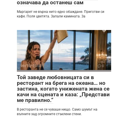
означава да останеш сам
Маргарет не върна нито едно обаждане. Приготви си
кафе. Поля цветята. Запали камината. За
ИНТЕРЕСНО
0
Той заведе любовницата си в
ресторант на брега на океана… но
застина, когато унижената жена се
качи на сцената и каза: „Представи
ме правилно.“
В ресторанта не се чуваше нищо. Само шумът на
вълните зад огромните стъклени стени.