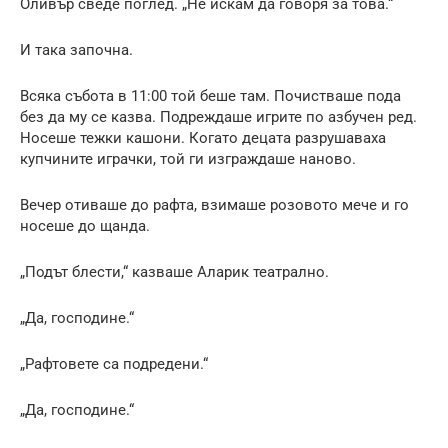
Оливър сведе поглед. „Не искам да говоря за това.“
И така започна.
Всяка събота в 11:00 той беше там. Почистваше пода
без да му се казва. Подреждаше игрите по азбучен ред.
Носеше тежки кашони. Когато децата разрушаваха
купчините играчки, той ги изграждаше наново.
Вечер отиваше до рафта, взимаше розовото мече и го
носеше до щанда.
„Подът блести,“ казваше Аларик театрално.
„Да, господине.“
„Рафтовете са подредени.“
„Да, господине.“