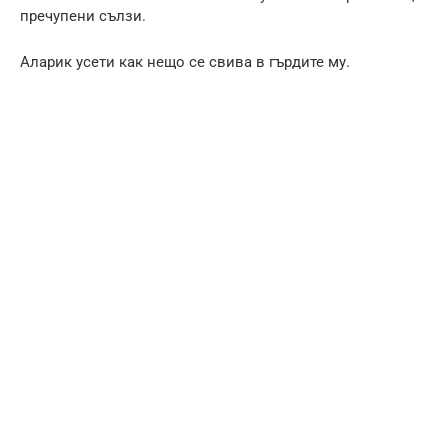
пречупени сълзи.
Аларик усети как нещо се свива в гърдите му.