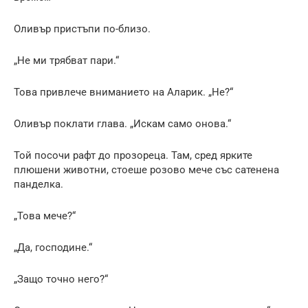
Оливър пристъпи по-близо.
„Не ми трябват пари.“
Това привлече вниманието на Аларик. „Не?“
Оливър поклати глава. „Искам само онова.“
Той посочи рафт до прозореца. Там, сред ярките
плюшени животни, стоеше розово мече със сатенена
панделка.
„Това мече?“
„Да, господине.“
„Защо точно него?“