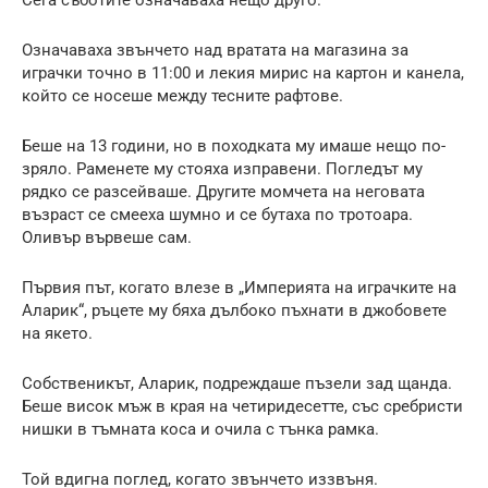
Означаваха звънчето над вратата на магазина за
играчки точно в 11:00 и лекия мирис на картон и канела,
който се носеше между тесните рафтове.
Беше на 13 години, но в походката му имаше нещо по-
зряло. Раменете му стояха изправени. Погледът му
рядко се разсейваше. Другите момчета на неговата
възраст се смееха шумно и се бутаха по тротоара.
Оливър вървеше сам.
Първия път, когато влезе в „Империята на играчките на
Аларик“, ръцете му бяха дълбоко пъхнати в джобовете
на якето.
Собственикът, Аларик, подреждаше пъзели зад щанда.
Беше висок мъж в края на четиридесетте, със сребристи
нишки в тъмната коса и очила с тънка рамка.
Той вдигна поглед, когато звънчето иззвъня.