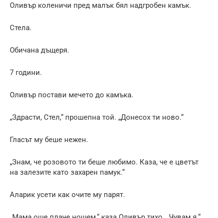
Оливър коленичи пред малък бял надгробен камък.
Стела.
Обичана дъщеря.
7 години.
Оливър постави мечето до камъка.
„Здрасти, Стел,“ прошепна той. „Донесох ти ново.“
Гласът му беше нежен.
„Знам, че розовото ти беше любимо. Каза, че е цветът
на залезите като захарен памук.“
Аларик усети как очите му парят.
„Мама още плаче нощем,“ каза Оливър тихо. „Чувам я.“