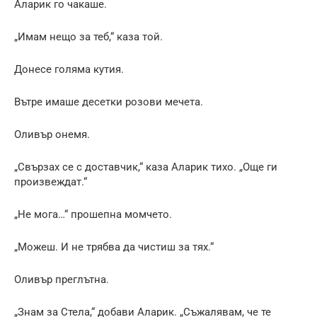
Аларик го чакаше.
„Имам нещо за теб,“ каза той.
Донесе голяма кутия.
Вътре имаше десетки розови мечета.
Оливър онемя.
„Свързах се с доставчик,“ каза Аларик тихо. „Още ги
произвеждат.“
„Не мога…“ прошепна момчето.
„Можеш. И не трябва да чистиш за тях.“
Оливър преглътна.
„Знам за Стела,“ добави Аларик. „Съжалявам, че те