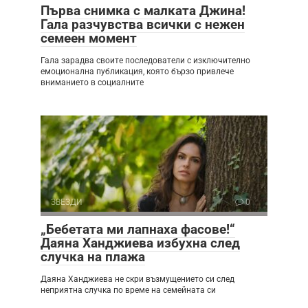
Първа снимка с малката Джина!
Гала разчувства всички с нежен
семеен момент
Гала зарадва своите последователи с изключително
емоционална публикация, която бързо привлече
вниманието в социалните
ЗВЕЗДИ
0
„Бебетата ми лапнаха фасове!“
Даяна Ханджиева избухна след
случка на плажа
Даяна Ханджиева не скри възмущението си след
неприятна случка по време на семейната си