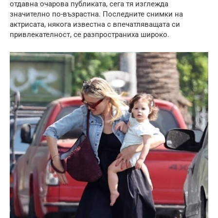
отдавна очарова публиката, сега тя изглежда
значително по-възрастна. Последните снимки на
актрисата, някога известна с впечатляващата си
привлекателност, се разпространиха широко.