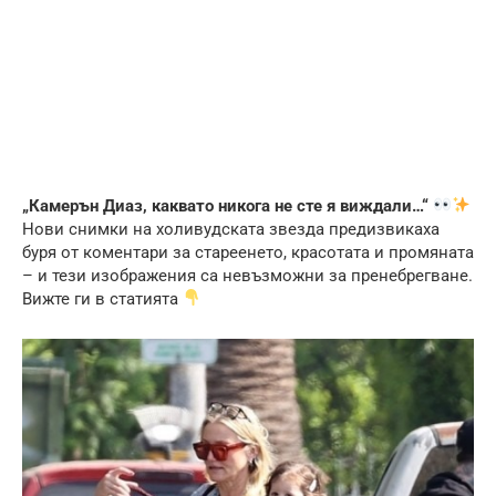
„Камерън Диаз, каквато никога не сте я виждали…“
Нови снимки на холивудската звезда предизвикаха
буря от коментари за стареенето, красотата и промяната
– и тези изображения са невъзможни за пренебрегване.
Вижте ги в статията