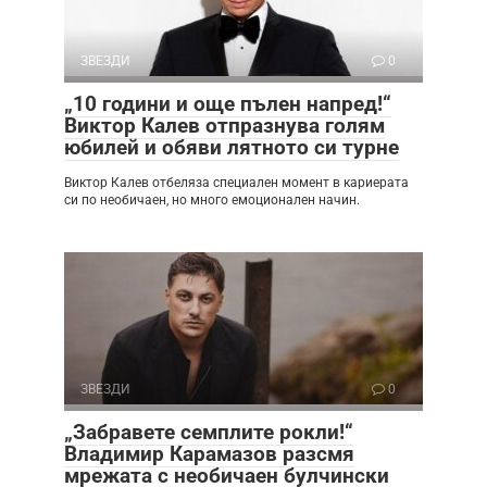
ЗВЕЗДИ
0
„10 години и още пълен напред!“
Виктор Калев отпразнува голям
юбилей и обяви лятното си турне
Виктор Калев отбеляза специален момент в кариерата
си по необичаен, но много емоционален начин.
ЗВЕЗДИ
0
„Забравете семплите рокли!“
Владимир Карамазов разсмя
мрежата с необичаен булчински