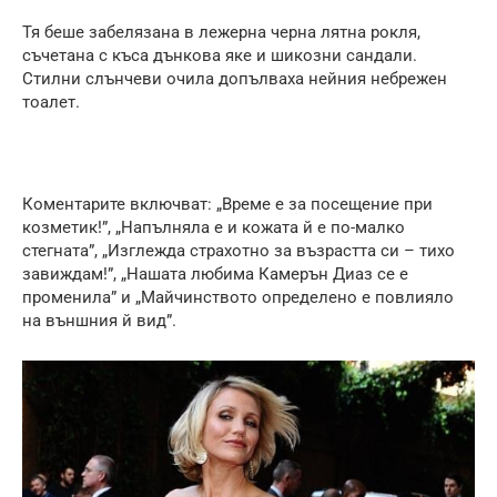
Тя беше забелязана в лежерна черна лятна рокля,
съчетана с къса дънкова яке и шикозни сандали.
Стилни слънчеви очила допълваха нейния небрежен
тоалет.
Коментарите включват: „Време е за посещение при
козметик!”, „Напълняла е и кожата й е по-малко
стегната”, „Изглежда страхотно за възрастта си – тихо
завиждам!”, „Нашата любима Камерън Диаз се е
променила” и „Майчинството определено е повлияло
на външния й вид”.