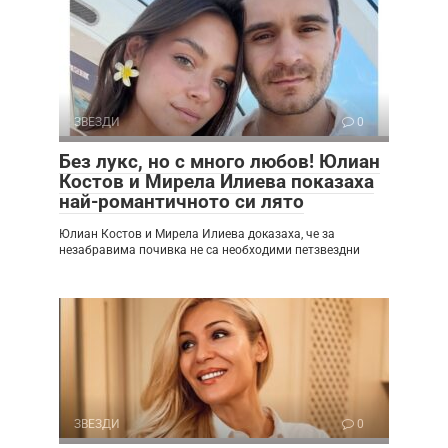
ЗВЕЗДИ
0
Без лукс, но с много любов! Юлиан
Костов и Мирела Илиева показаха
най-романтичното си лято
Юлиан Костов и Мирела Илиева доказаха, че за
незабравима почивка не са необходими петзвездни
ЗВЕЗДИ
0