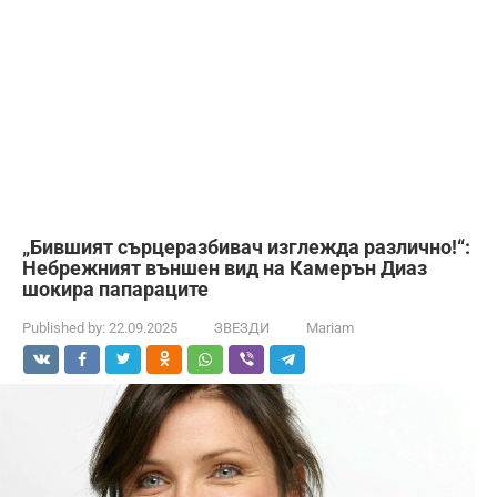
„Бившият сърцеразбивач изглежда различно!“:
Небрежният външен вид на Камерън Диаз
шокира папараците
Published by:
22.09.2025
ЗВЕЗДИ
Mariam