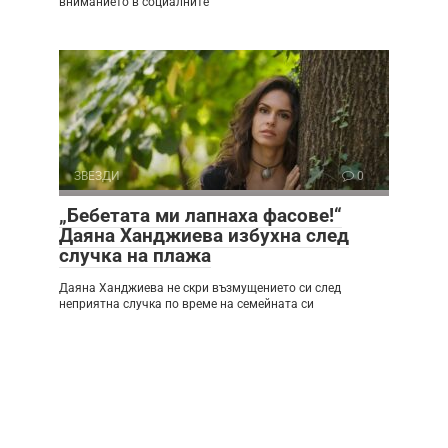
вниманието в социалните
ЗВЕЗДИ
0
„Бебетата ми лапнаха фасове!“
Даяна Ханджиева избухна след
случка на плажа
Даяна Ханджиева не скри възмущението си след
неприятна случка по време на семейната си