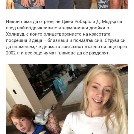
Никой няма да отрече, че Джей Робъртс и Д. Модър са
сред най-издръжливите и хармонични двойки в
Холивуд, с които олицетворението на красотата
посрещна 3 деца – близнаци и по-малък син. Струва си
да споменем, че двамата завързват възела си още през
2002 г. и все още нямат планове да се разделят.