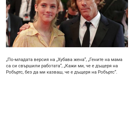
„По-младата версия на „Хубава жена“, „Гените на мама
са си свършили работата“, „Кажи ми, че е дъщеря на
Робъртс, без да ми казваш, че е дъщеря на Робъртс“.