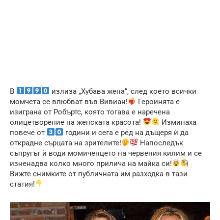
В
излиза „Хубава жена“, след което всички
момчета се влюбват във Вивиан!
Героинята е
изиграна от Робъртс, която тогава е наречена
олицетворение на женската красота!
Изминаха
повече от
години и сега е ред на дъщеря ѝ да
открадне сърцата на зрителите!
Напоследък
съпругът ѝ води момиченцето на червения килим и се
изненадва колко много прилича на майка си!
Вижте снимките от публичната им разходка в тази
статия!