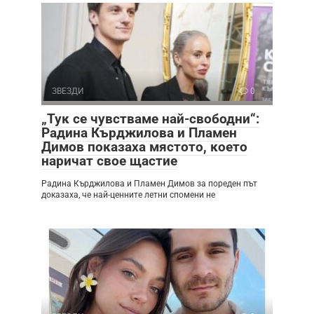
ЗВЕЗДИ
0
„Тук се чувстваме най-свободни“:
Радина Кърджилова и Пламен
Димов показаха мястото, което
наричат свое щастие
Радина Кърджилова и Пламен Димов за пореден път
доказаха, че най-ценните летни спомени не