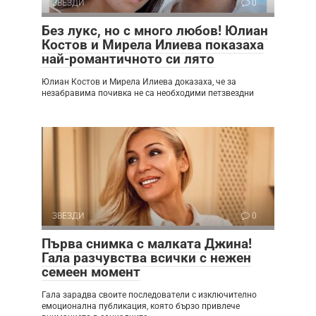
ЗВЕЗДИ
0
Без лукс, но с много любов! Юлиан
Костов и Мирела Илиева показаха
най-романтичното си лято
Юлиан Костов и Мирела Илиева доказаха, че за
незабравима почивка не са необходими петзвездни
ЗВЕЗДИ
0
Първа снимка с малката Джина!
Гала разчувства всички с нежен
семеен момент
Гала зарадва своите последователи с изключително
емоционална публикация, която бързо привлече