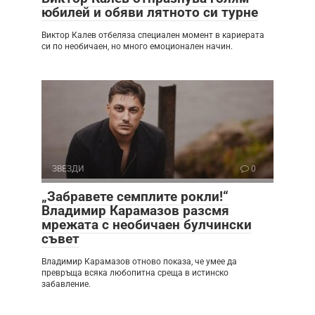
юбилей и обяви лятното си турне
Виктор Калев отбеляза специален момент в кариерата
си по необичаен, но много емоционален начин.
ЗВЕЗДИ
0
„Забравете семплите рокли!“
Владимир Карамазов разсмя
мрежата с необичаен булчински
съвет
Владимир Карамазов отново показа, че умее да
превръща всяка любопитна среща в истинско
забавление.