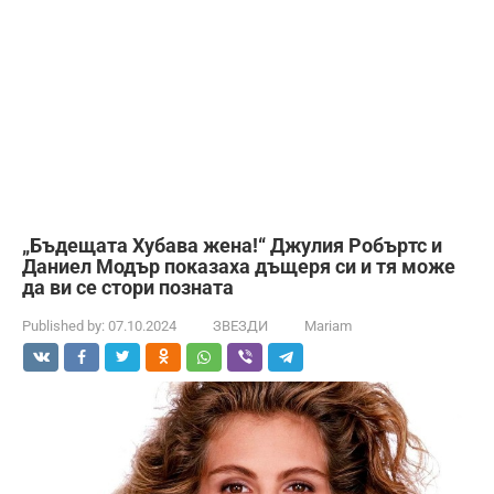
„Бъдещата Хубава жена!“ Джулия Робъртс и
Даниел Модър показаха дъщеря си и тя може
да ви се стори позната
Published by:
07.10.2024
ЗВЕЗДИ
Mariam