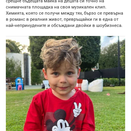
срещне бъдещата майка на децата си точно на
снимачната площадка на своя музикален клип.
Химията, която се получи между тях, бързо се превърна
в романс в реалния живот, превръщайки ги в една от
най-непринудените и обсъждани двойки в шоубизнеса.