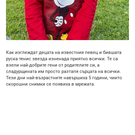
Как изглеждат децата на известния певец и бившата
руска тенис звезда изненада приятно всички. Те са
взели най-добрите гени от родителите си, а
сладурщината им просто разтапя сърцата на всички.
Тези дни най-възрастните навършиха 5 години, чиито
скорошни снимки се появиха в мрежата.