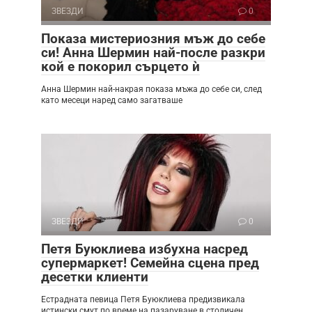
ЗВЕЗДИ
0
Показа мистериозния мъж до себе
си! Анна Шермин най-после разкри
кой е покорил сърцето ѝ
Анна Шермин най-накрая показа мъжа до себе си, след
като месеци наред само загатваше
ЗВЕЗДИ
0
Петя Буюклиева избухна насред
супермаркет! Семейна сцена пред
десетки клиенти
Естрадната певица Петя Буюклиева предизвикала
истински смут по време на пазаруване в столичен