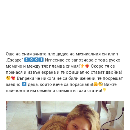
Още на снимачната площадка на музикалния си клип
„Escape“
Иглесиас се запознава с това руско
момиче и между тях пламва химия!
Скоро тя се
пренася и извън екрана и те официално стават двойка!
Въпреки че никога не са били женени, те посрещат
заедно
деца, които вече са пораснали!
Вижте
най-новите им семейни снимки в тази статия!