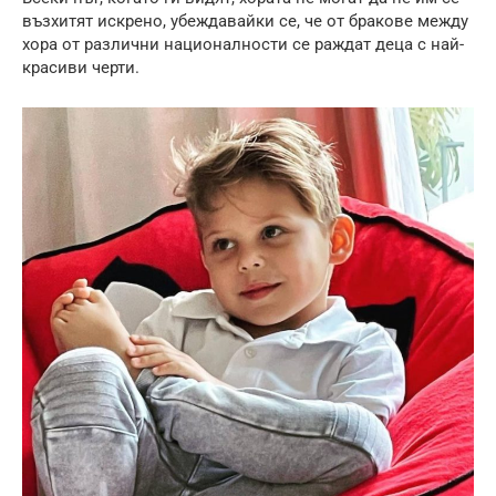
възхитят искрено, убеждавайки се, че от бракове между
хора от различни националности се раждат деца с най-
красиви черти.