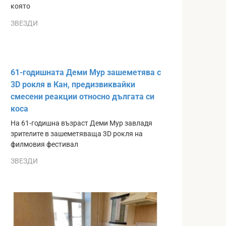
която
ЗВЕЗДИ
61-годишната Деми Мур зашеметява с
3D рокля в Кан, предизвиквайки
смесени реакции относно дългата си
коса
На 61-годишна възраст Деми Мур завладя
зрителите в зашеметяваща 3D рокля на
филмовия фестивал
ЗВЕЗДИ