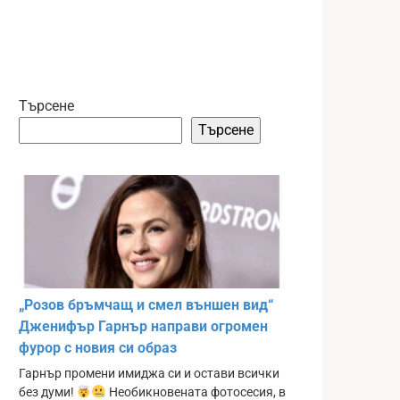
Търсене
Търсене
„Розов бръмчащ и смел външен вид“
Дженифър Гарнър направи огромен
фурор с новия си образ
Гарнър промени имиджа си и остави всички
без думи!
Необикновената фотосесия, в