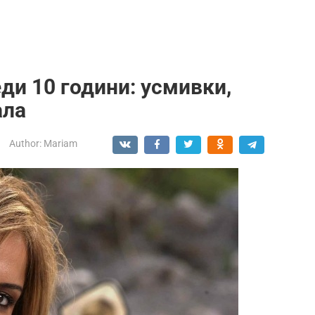
еди 10 години: усмивки,
ала
Author:
Mariam