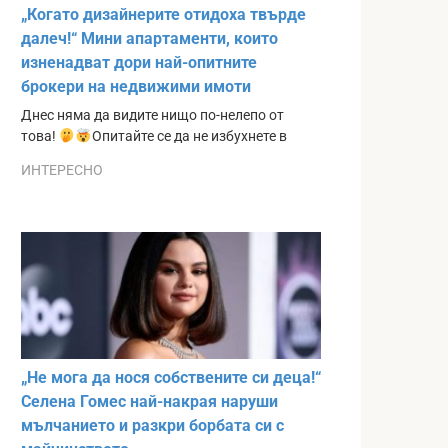
„Когато дизайнерите отидоха твърде
далеч!“ Мини апартаменти, които
изненадват дори най-опитните
брокери на недвижими имоти
Днес няма да видите нищо по-нелепо от
това!
Опитайте се да не избухнете в
ИНТЕРЕСНО
„Не мога да нося собствените си деца!“
Селена Гомес най-накрая наруши
мълчанието и разкри борбата си с