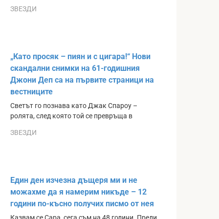
ЗВЕЗДИ
„Като просяк – пиян и с цигара!“ Нови
скандални снимки на 61-годишния
Джони Деп са на първите страници на
вестниците
Светът го познава като Джак Спароу –
ролята, след която той се превръща в
ЗВЕЗДИ
Един ден изчезна дъщеря ми и не
можахме да я намерим никъде – 12
години по-късно получих писмо от нея
Казвам се Сара, сега съм на 48 години. Преди