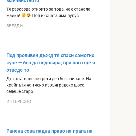
майчинството
Тя разказва открито за това, че е станала
майка!
Поп иконата има лупус
ЗВЕЗДИ
Под проливен дъжд тя спаси самотно
куче — без да подозира, при кого ще я
отведе то
Дъждът валеше трети ден без спиране. На
крайпътя на тясно извънградско шосе
седеше старо
ИНТЕРЕСНО
Ранена сова падна право на прага на