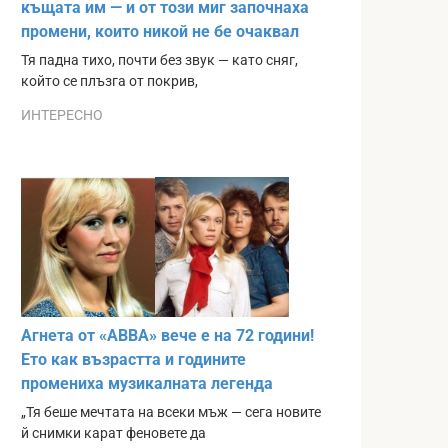
къщата им — и от този миг започнаха
промени, които никой не бе очаквал
Тя падна тихо, почти без звук — като сняг,
който се плъзга от покрив,
ИНТЕРЕСНО
Агнета от «ABBA» вече е на 72 години!
Ето как възрастта и годините
промениха музикалната легенда
„Тя беше мечтата на всеки мъж — сега новите
й снимки карат феновете да