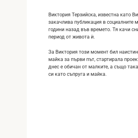
Виктория Терзийска, известна като Ви
закачлива публикация в социалните м
години назад във времето. Тя качи сн
период от живота ѝ.
За Виктория този момент бил наистин
майка за първи път, стартирала проек
днес е обичан от малките, а също так
си като съпруга и майка.