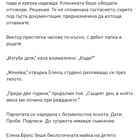
пари и крехка надежда. Клиниката беше обещала
отговори. Решения. Те не споменаха съгласието, скрито
под гъста документация, предназначена да изтощи
отчаяните.
Виктор пристигна часове по-късно, с дебел папка в
ръцете.
„Изгуби дете,“ каза внимателно. „Къде?“
„Женева,“ отвърна Елена, студено разливащо се през
тялото.
„Преди две години,“ продължи той. „Същият ден, в който
жена ми почина при раждането.“
Парчетата се наредиха с безмилостна яснота. Дати.
Проби. Подписи. До сутринта нямаше съмнение.
Елена Брукс беше биологичната майка на детето.