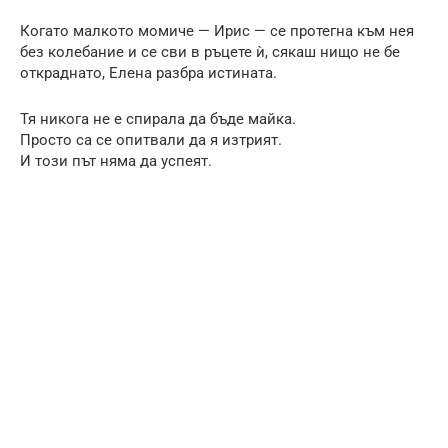
Когато малкото момиче — Ирис — се протегна към нея
без колебание и се сви в ръцете ѝ, сякаш нищо не бе
откраднато, Елена разбра истината.
Тя никога не е спирала да бъде майка.
Просто са се опитвали да я изтрият.
И този път няма да успеят.