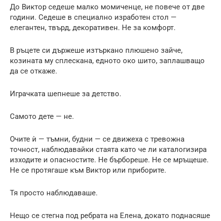
До Виктор седеше малко момиченце, не повече от две
години. Седеше в специално изработен стол —
елегантен, твърд, декоративен. Не за комфорт.
В ръцете си държеше изтъркано плюшено зайче,
козината му сплескана, едното око шито, заплашващо
да се откаже.
Играчката шепнеше за детство.
Самото дете — не.
Очите ѝ — тъмни, будни — се движеха с тревожна
точност, наблюдавайки стаята като че ли каталогизира
изходите и опасностите. Не бърбореше. Не се мръщеше.
Не се протягаше към Виктор или приборите.
Тя просто наблюдаваше.
Нещо се стегна под ребрата на Елена, докато поднасяше