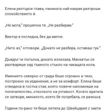
Елена разтърси глава, паниката най-накрая разтроши
спокойствието ѝ.
„Не мога,“ прошепна тя. „Не разбирам.“
Виктор я погледна, без да мигне.
„Нито аз,“ отговори. „Докато не разбера, оставаш тук.“
Дъждът ги погълна, докато излизаха, Манхатън се
разтваряше зад тъмното стъкло на чакащата кола.
Имението северно от града беше огромно и тихо,
построено за уединение, а не за комфорт. Елена беше
отведена в гостна стая, която повече напомняше на
попечителство, отколкото на учтивост. Когато вратата
се затвори, миналото, което бе погребала, се разкъса.
Години по-рано тя беше летяла до Швейцария с заети