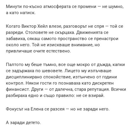
Минути по-късно атмосферата се промени — не шумно,
а като натиск.
Когато Виктор Хейл влезе, разговорът не спря — той се
разреди. Столовете не скърцаха. Движенията се
забавиха, сякаш самото пространство се пренастрои
около него. Той не изискваше внимание, но
привличаше очите естествено.
Палтото му беше тъмно, все още мокро от дъжда, капки
се задържаха по шевовете. Лицето му излъчваше
дисциплинирано спокойствие, изтънчено от години
контрол. Някои гости го познаваха като дискретен
финансист. Други — от далечна, стара репутация. Всички
разбираха едно и също правило: не се взирай.
Фокусът на Елена се разсея — но не заради него.
А заради детето.