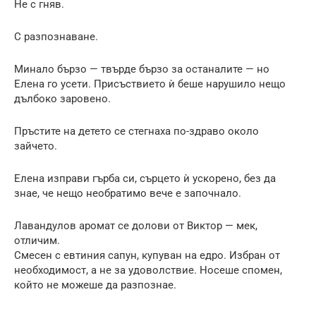
Не с гняв.
С разпознаване.
Минало бързо — твърде бързо за останалите — но
Елена го усети. Присъствието ѝ беше нарушило нещо
дълбоко заровено.
Пръстите на детето се стегнаха по-здраво около
зайчето.
Елена изправи гърба си, сърцето ѝ ускорено, без да
знае, че нещо необратимо вече е започнало.
Лавандулов аромат се долови от Виктор — мек,
отличим.
Смесен с евтиния сапун, купуван на едро. Избран от
необходимост, а не за удоволствие. Носеше спомен,
който не можеше да разпознае.