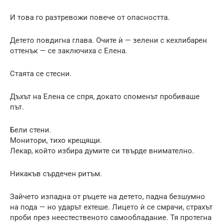
И това го разтревожи повече от опасността.
Детето повдигна глава. Очите ѝ — зелени с кехлибарен
оттенък — се заключиха с Елена.
Стаята се стесни.
Дъхът на Елена се спря, докато споменът пробиваше
път.
Бели стени.
Монитори, тихо крещящи.
Лекар, който избира думите си твърде внимателно.
Никакъв сърдечен ритъм.
Зайчето изпадна от ръцете на детето, падна безшумно
на пода — но ударът ехтеше. Лицето ѝ се смрачи, страхът
проби през неестественото самообладание. Тя протегна