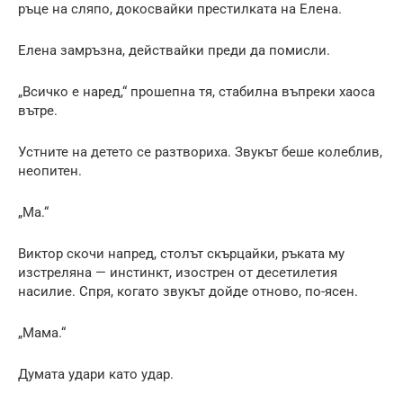
ръце на сляпо, докосвайки престилката на Елена.
Елена замръзна, действайки преди да помисли.
„Всичко е наред,“ прошепна тя, стабилна въпреки хаоса
вътре.
Устните на детето се разтвориха. Звукът беше колеблив,
неопитен.
„Ма.“
Виктор скочи напред, столът скърцайки, ръката му
изстреляна — инстинкт, изострен от десетилетия
насилие. Спря, когато звукът дойде отново, по-ясен.
„Мама.“
Думата удари като удар.