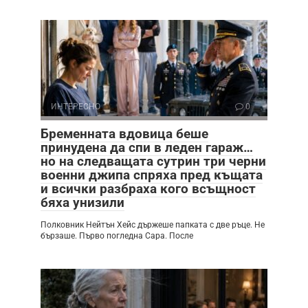
ИНТЕРЕСНО
0
Бременната вдовица беше
принудена да спи в леден гараж…
но на следващата сутрин три черни
военни джипа спряха пред къщата
и всички разбраха кого всъщност
бяха унизили
Полковник Нейтън Хейс държеше папката с две ръце. Не
бързаше. Първо погледна Сара. После