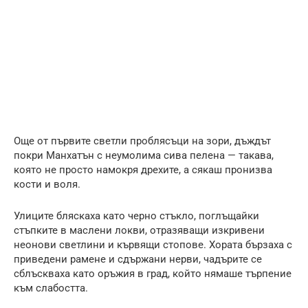
Още от първите светли проблясъци на зори, дъждът
покри Манхатън с неумолима сива пелена — такава,
която не просто намокря дрехите, а сякаш пронизва
кости и воля.
Улиците бляскаха като черно стъкло, поглъщайки
стъпките в маслени локви, отразяващи изкривени
неонови светлини и кървящи стопове. Хората бързаха с
приведени рамене и сдържани нерви, чадърите се
сблъскваха като оръжия в град, който нямаше търпение
към слабостта.