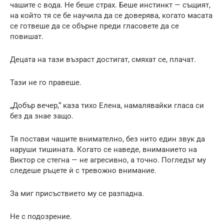
чашите с вода. Не беше страх. Беше инстинкт — същият,
на който тя се бе научила да се доверява, когато масата
се готвеше да се обърне преди гласовете да се
повишат.
Децата на тази възраст достигат, смяхат се, плачат.
Тази не го правеше.
„Добър вечер,“ каза тихо Елена, намалявайки гласа си
без да знае защо.
Тя постави чашите внимателно, без нито един звук да
наруши тишината. Когато се наведе, вниманието на
Виктор се стегна — не агресивно, а точно. Погледът му
следеше ръцете ѝ с тревожно внимание.
За миг присъствието му се разпадна.
Не с подозрение.