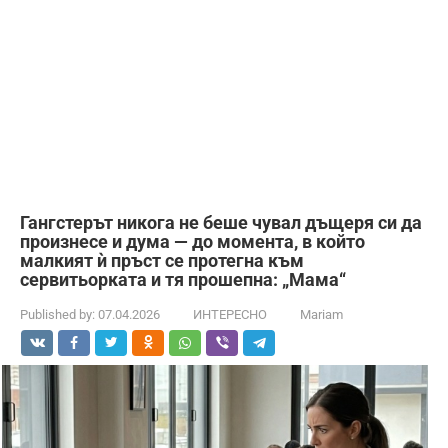
Гангстерът никога не беше чувал дъщеря си да
произнесе и дума — до момента, в който
малкият ѝ пръст се протегна към
сервитьорката и тя прошепна: „Мама“
Published by:
07.04.2026
ИНТЕРЕСНО
Mariam