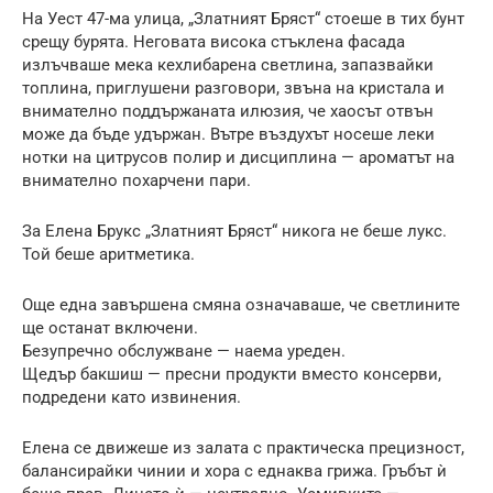
На Уест 47-ма улица, „Златният Бряст“ стоеше в тих бунт
срещу бурята. Неговата висока стъклена фасада
излъчваше мека кехлибарена светлина, запазвайки
топлина, приглушени разговори, звъна на кристала и
внимателно поддържаната илюзия, че хаосът отвън
може да бъде удържан. Вътре въздухът носеше леки
нотки на цитрусов полир и дисциплина — ароматът на
внимателно похарчени пари.
За Елена Брукс „Златният Бряст“ никога не беше лукс.
Той беше аритметика.
Още една завършена смяна означаваше, че светлините
ще останат включени.
Безупречно обслужване — наема уреден.
Щедър бакшиш — пресни продукти вместо консерви,
подредени като извинения.
Елена се движеше из залата с практическа прецизност,
балансирайки чинии и хора с еднаква грижа. Гръбът ѝ