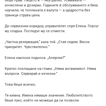
беше прав. Лицето ѝ — неутрално. Усмивките —
изчислени и дозиран. Годините в обслужването я бяха
научили, че топлината е валута — а щедростта без
граници струва цена.
До сервизния коридор, управителят спря Елена. Гласът
му спадна. Погледът му се отмести.
„Частна резервация,“ каза той. „Стая седем. Висок
приоритет. Чувствително.“
Елена наклони подносa. „Алергии?“
Кратко поклащане на глава. „Няма ангажимент. Няма
въпроси. Сервирай и изчезни.“
Това беше всичко.
Тя кимна. Имена нямаше значение. Любопитството
беше лукс, който не можеше да си позволи.