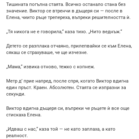
Тишината погълна стаята. Всичко останало стана без
значение. Виктор се втренчи в дъщеря си — после в
Елена, чиито ръце трепереха, въпреки решителността ѝ.
„Тя никога не е говорила,“ каза тихо. „Нито веднъж.“
Детето се разплака отчаяно, прилепвайки се към Елена,
сякаш се страхуваше, че ще изчезне.
„Мама,“ извика отново, тежко с копнеж.
Метр д’ прие напред, после спря, когато Виктор вдигна
един пръст. Краен. Абсолютен. Стаята се изпразни за
секунди.
Виктор вдигна дъщеря си, въпреки че ръцете ѝ все още
стискаха Елена.
„Идваш с нас,“ каза той — не като заплаха, а като
реалност.