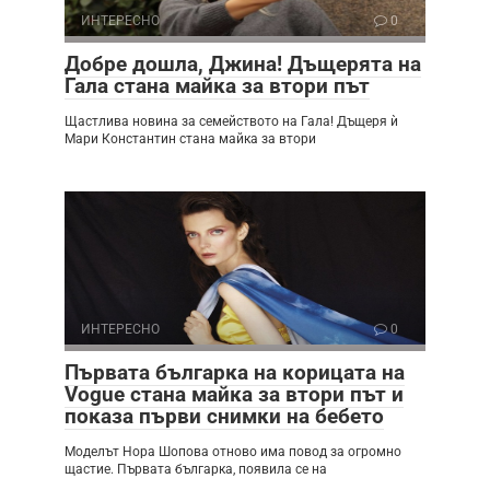
ИНТЕРЕСНО
0
Добре дошла, Джина! Дъщерята на
Гала стана майка за втори път
Щастлива новина за семейството на Гала! Дъщеря ѝ
Мари Константин стана майка за втори
ИНТЕРЕСНО
0
Първата българка на корицата на
Vogue стана майка за втори път и
показа първи снимки на бебето
Моделът Нора Шопова отново има повод за огромно
щастие. Първата българка, появила се на