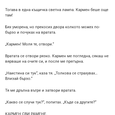
Тогава в една къщичка светна лампа. Кармен беше още
там!
Бях уморена, но прекосих двора колкото можех по-
бързо и почуках на вратата.
„Кармен! Моля те, отвори.“
Вратата се отвори рязко. Кармен ме погледна, сякаш не
вярваше на очите си, и после ме прегърна.
„Наистина си тук“, каза тя. „Толкова се страхувах…
Влизай бързо.“
Тя ме дръпна вътре и затвори вратата.
„Какво се случи тук?“, попитах. „Къде са другите?“
КАРМЕН СВИ РАМЕНЕ.