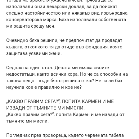
използвали онзи лекарски доклад, за да поискат
спешно настойничество или някакъв вид извънредна
консерваторска мярка. Бяха използвали собствената
ми защита срещу мен.
Очевидно бяха решили, че предпочитат да продадат
къщата, отколкото тя да отиде във фондация, която
защитава уязвими жени.
Седнах на един стол. Децата ми имаха своите
недостатъци, както всички хора. Но че са способни на
такова нещо… къде бях сгрешила с тях? Не ги ли бях
научила кое е правилно и кое не?
„КАКВО ПРАВИМ СЕГА?“, ПОПИТА КАРМЕН И МЕ
ИЗВАДИ ОТ ТЪМНИТЕ МИ МИСЛИ.
„Какво правим сега?“, попита Кармен и ме извади от
тъмните ми мисли.
Погледнах през прозореца, където червената табела