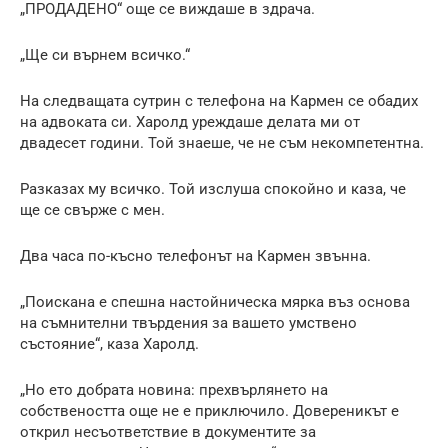
„ПРОДАДЕНО“ още се виждаше в здрача.
„Ще си върнем всичко.“
На следващата сутрин с телефона на Кармен се обадих
на адвоката си. Харолд уреждаше делата ми от
двадесет години. Той знаеше, че не съм некомпетентна.
Разказах му всичко. Той изслуша спокойно и каза, че
ще се свърже с мен.
Два часа по-късно телефонът на Кармен звънна.
„Поискана е спешна настойническа мярка въз основа
на съмнителни твърдения за вашето умствено
състояние“, каза Харолд.
„Но ето добрата новина: прехвърлянето на
собствеността още не е приключило. Довереникът е
открил несъответствие в документите за