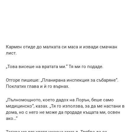
Кармен отиде до малката си маса и извади смачкан
лист.
„Това висеше на вратата ми.“ Тя ми го подаде.
Отгоре пишеше: „Планирана инспекция за събаряне“.
Поклатих глава и ѝ го върнах.
„Пълномощното, което дадох на Лорън, беше само
медицинско“, казах. „Тя го използва, за да ме настани в
дома, но с него не може да продаде къщата ми, освен
ако…“
Тогава ме връхлетя ужасна мисъл. Трябва да са