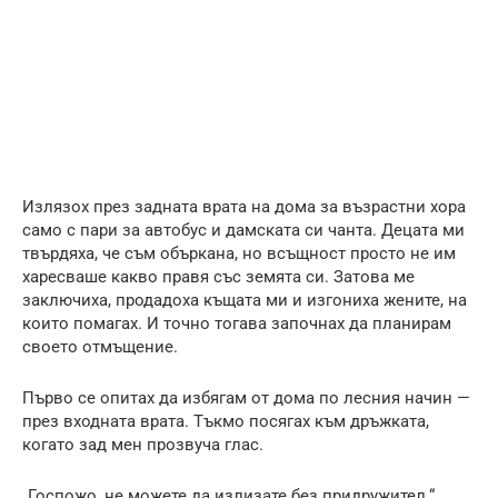
Излязох през задната врата на дома за възрастни хора
само с пари за автобус и дамската си чанта. Децата ми
твърдяха, че съм объркана, но всъщност просто не им
харесваше какво правя със земята си. Затова ме
заключиха, продадоха къщата ми и изгониха жените, на
които помагах. И точно тогава започнах да планирам
своето отмъщение.
Първо се опитах да избягам от дома по лесния начин —
през входната врата. Тъкмо посягах към дръжката,
когато зад мен прозвуча глас.
„Госпожо, не можете да излизате без придружител.“