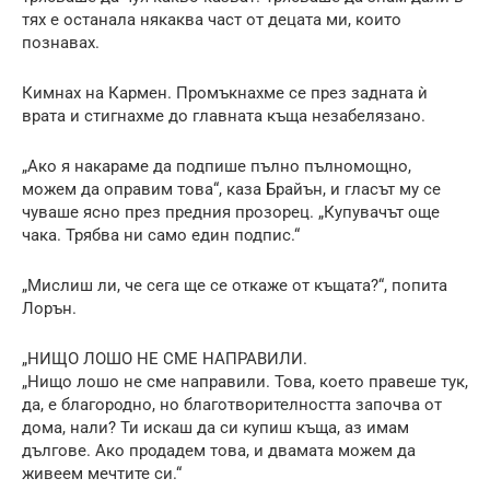
тях е останала някаква част от децата ми, които
познавах.
Кимнах на Кармен. Промъкнахме се през задната ѝ
врата и стигнахме до главната къща незабелязано.
„Ако я накараме да подпише пълно пълномощно,
можем да оправим това“, каза Брайън, и гласът му се
чуваше ясно през предния прозорец. „Купувачът още
чака. Трябва ни само един подпис.“
„Мислиш ли, че сега ще се откаже от къщата?“, попита
Лорън.
„НИЩО ЛОШО НЕ СМЕ НАПРАВИЛИ.
„Нищо лошо не сме направили. Това, което правеше тук,
да, е благородно, но благотворителността започва от
дома, нали? Ти искаш да си купиш къща, аз имам
дългове. Ако продадем това, и двамата можем да
живеем мечтите си.“