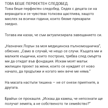
ТОВА БЕШЕ ПЕРФЕКТЕН СЛЕДОБЕД.
Това беше перфектен следобед. Седях с децата си на
верандата и се чувствах толкова щастлива, защото
мислех за всички години, които бяхме прекарали
заедно.
Тогава им казах, че съм актуализирала завещанието си.
„Назначих Лорън за моя медицинска пълномощничка“,
обясних. „Само в случай, че нещо се случи. Къщата ми и
малките къщички, които построих, трябва след смъртта
ми да отидат във фондация. Искам моят малък
жилищен проект за жени, които се нуждаят от ново
начало, да продължи и когато мен вече ме няма.“
На масата настъпи тишина — не от онези приятните, а
другата.
Брайън се прокашля. „Искаш да кажеш, че непознати ще
получат земята, а не собственото ти семейство?“