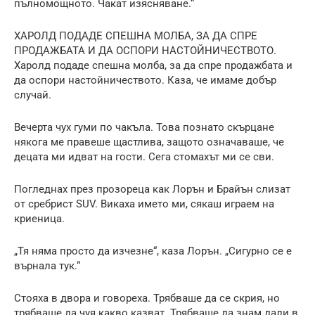
пълномощното. Чакат изясняване.“
ХАРОЛД ПОДАДЕ СПЕШНА МОЛБА, ЗА ДА СПРЕ
ПРОДАЖБАТА И ДА ОСПОРИ НАСТОЙНИЧЕСТВОТО.
Харолд подаде спешна молба, за да спре продажбата и
да оспори настойничеството. Каза, че имаме добър
случай.
Вечерта чух гуми по чакъла. Това познато скърцане
някога ме правеше щастлива, защото означаваше, че
децата ми идват на гости. Сега стомахът ми се сви.
Погледнах през прозореца как Лорън и Брайън слизат
от сребрист SUV. Викаха името ми, сякаш играем на
криеница.
„Тя няма просто да изчезне“, каза Лорън. „Сигурно се е
върнала тук.“
Стояха в двора и говореха. Трябваше да се скрия, но
трябваше да чуя какво казват. Трябваше да знам дали в