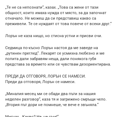
„Те не са непознати“, казах. „Това са жени от тази
общност, които имаха нужда от място, за да започнат
отначало. Не можеш да си представиш какво са
преживели. Те се нуждаят от това повече от всеки друг.“
Лорън не каза нищо, но стисна устни и присви очи.
Седмица по-късно Лорън настоя да ме заведе на
„рутинен преглед“. Лекарят се усмихна любезно и ме
попита дали забравям неща, дали понякога губя
представа за времето или се чувствам дезориентирана.
ПРЕДИ ДА ОТГОВОРЯ, ЛОРЪН СЕ НАМЕСИ.
Преди да отговоря, Лорън се намеси.
„Миналия месец ми се обади два пъти за нашия
неделен разговор“, каза тя и загрижено смръщи чело.
„Втория път дори не помнеше, че вече е звъняла.“
Мигнах. „Какво? Не, не съм!“