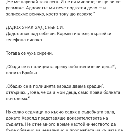
„Не ме наричай така сега. И не си мислете, че ще ви се
размине. Адвокатът ми вече подготвя дело — и
записахме всичко, което току-що казахте.“
ДАДОХ ЗНАК ЗАД СЕБЕ СИ.
Дадох знак зад себе си. Кармен излезе, държейки
телефона високо.
Тогава се чуха сирени.
„Обади се в полицията срещу собствените си деца?“,
попита Брайън.
„Обадих се в полицията заради двама крадци“,
отвърнах. „Това, че са и мои деца, само прави болката
по-голяма.“
Няколко седмици по-късно седях в съдебната зала,
докато Харолд представяше доказателствата на
съдията. Не отне много време настойничеството да
бъде обявено за невалидно и продажбата на къщата да