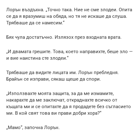
Лорън въздъхна. „Точно така. Ние не сме злодеи. Опита
се да я вразумиш на обяда, но тя не искаше да слуша.
Трябваше да се намесим.“
Бях чула достатъчно. Излязох през входната врата.
„И двамата грешите. Това, което направихте, беше зло —
и вие наистина сте злодеи.“
Трябваше да видите лицата им. Лорън пребледня.
Брайън се изправи, сякаш щеше да спори.
„Използвахте моята защита, за да ме измамите,
накарахте да ме заключат, откраднахте всичко от
къщата ми и се опитахте да я продадете без съгласието
ми. В кой свят това ви прави добри хора?“
„Мамо“, започна Лорън.