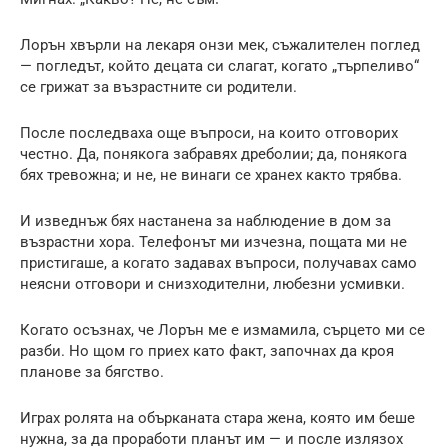
Лорън хвърли на лекаря онзи мек, съжалителен поглед
— погледът, който децата си слагат, когато „търпеливо“
се грижат за възрастните си родители.
После последваха още въпроси, на които отговорих
честно. Да, понякога забравях дреболии; да, понякога
бях тревожна; и не, не винаги се хранех както трябва.
И изведнъж бях настанена за наблюдение в дом за
възрастни хора. Телефонът ми изчезна, пощата ми не
пристигаше, а когато задавах въпроси, получавах само
неясни отговори и снизходителни, любезни усмивки.
Когато осъзнах, че Лорън ме е измамила, сърцето ми се
разби. Но щом го приех като факт, започнах да кроя
планове за бягство.
Играх ролята на обърканата стара жена, която им беше
нужна, за да проработи планът им — и после излязох