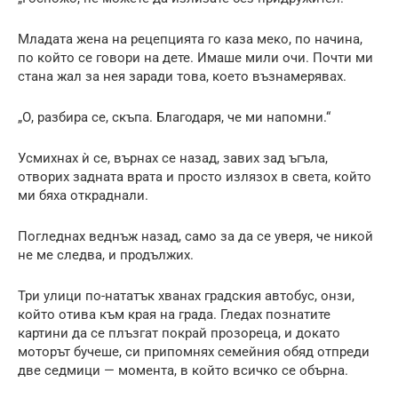
Младата жена на рецепцията го каза меко, по начина,
по който се говори на дете. Имаше мили очи. Почти ми
стана жал за нея заради това, което възнамерявах.
„О, разбира се, скъпа. Благодаря, че ми напомни.“
Усмихнах ѝ се, върнах се назад, завих зад ъгъла,
отворих задната врата и просто излязох в света, който
ми бяха откраднали.
Погледнах веднъж назад, само за да се уверя, че никой
не ме следва, и продължих.
Три улици по-нататък хванах градския автобус, онзи,
който отива към края на града. Гледах познатите
картини да се плъзгат покрай прозореца, и докато
моторът бучеше, си припомнях семейния обяд отпреди
две седмици — момента, в който всичко се обърна.