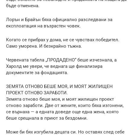
бъде отменена.
Лорън и Брайън бяха официално разследвани за
експлоатация на възрастен човек.
Когато се прибрах у дома, не се чувствах победител.
Само уморена. И безкрайно тъжна.
Червената табела „ПРОДАДЕНО“ беше изчезнала, а
Харолд ме увери, че веднага ще финализира
документите за фондацията.
ЗЕМЯТА ОТНОВО БЕШЕ МОЯ, И МОЯТ ЖИЛИЩЕН
ПРОЕКТ ОТНОВО ЗАРАБОТИ.
Земята отново беше моя, и моят жилищен проект
отново заработи. Две от жените, които бяха изгонени,
се върнаха — а едната доведе още една жена, която
беше срещнала в приют за бездомни.
Може би бях изгубила децата си. Но оставях след себе