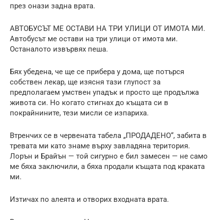
през онази задна врата.
АВТОБУСЪТ МЕ ОСТАВИ НА ТРИ УЛИЦИ ОТ ИМОТА МИ.
Автобусът ме остави на три улици от имота ми.
Останалото извървях пеша.
Бях убедена, че ще се прибера у дома, ще потърся
собствен лекар, ще изясня тази глупост за
предполагаем умствен упадък и просто ще продължа
живота си. Но когато стигнах до къщата си в
покрайнините, тези мисли се изпариха.
Втренчих се в червената табела „ПРОДАДЕНО“, забита в
тревата ми като знаме върху завладяна територия.
Лорън и Брайън — той сигурно е бил замесен — не само
ме бяха заключили, а бяха продали къщата под краката
ми.
Изтичах по алеята и отворих входната врата.