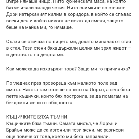
Вътре нямаше нищо. Нито кухненската маса, на която
бяхме изяли хиляди ястия. Нито снимките по стените.
Дори изтърканият килим в коридора, в който се спъвах
всеки ден и който никога не исках да сменя, защото
беше на майка ми, го нямаше.
Сълзи се стичаха по лицето ми, докато минавах от стая
в стая. Тези стени бяха държали целия ми зрял живот —
и детството на децата ми.
Как можеха да изхвърлят това? Защо ми го причиниха?
Погледнах през прозореца към малкото поле зад
имота. Някога там стоеше понито на Лорън, а сега бяха
петте къщички, които бях построила, за да помагам на
бездомни жени от общността.
КЪЩИЧКИТЕ БЯХА ТЪМНИ.
Къщичките бяха тъмни. Самата мисъл, че Лорън и
Брайън може да са изгонили тези жени, ме разгневи
още повече от това, което ми бяха направили.