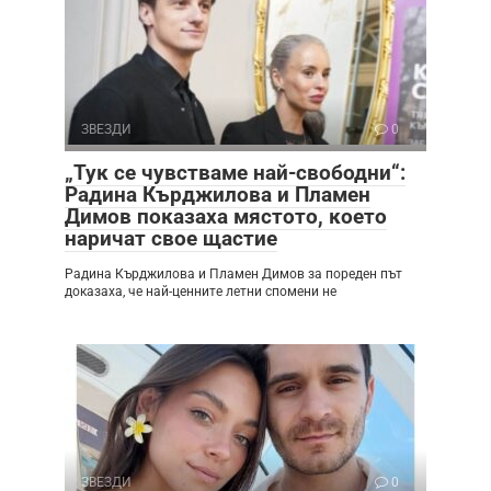
ЗВЕЗДИ
0
„Тук се чувстваме най-свободни“:
Радина Кърджилова и Пламен
Димов показаха мястото, което
наричат свое щастие
Радина Кърджилова и Пламен Димов за пореден път
доказаха, че най-ценните летни спомени не
ЗВЕЗДИ
0