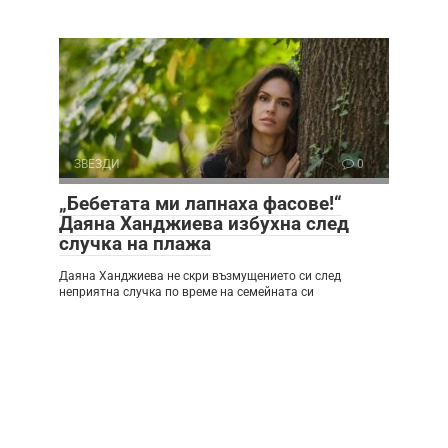
ЗВЕЗДИ
0
„Бебетата ми лапнаха фасове!“
Даяна Ханджиева избухна след
случка на плажа
Даяна Ханджиева не скри възмущението си след
неприятна случка по време на семейната си