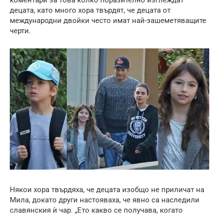
децата, като много хора твърдят, че децата от
международни двойки често имат най-зашеметяващите
черти.
Някои хора твърдяха, че децата изобщо не приличат на
Мила, докато други настояваха, че явно са наследили
славянския ѝ чар. „Ето какво се получава, когато