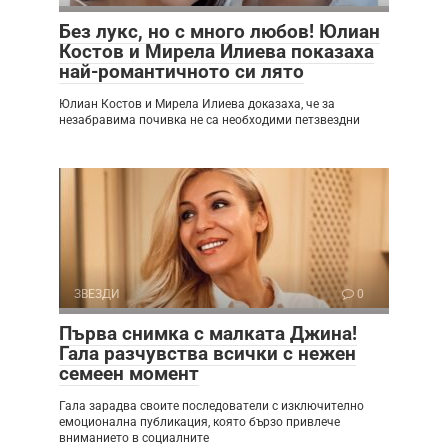
Без лукс, но с много любов! Юлиан
Костов и Мирела Илиева показаха
най-романтичното си лято
Юлиан Костов и Мирела Илиева доказаха, че за
незабравима почивка не са необходими петзвездни
ЗВЕЗДИ
0
Първа снимка с малката Джина!
Гала разчувства всички с нежен
семеен момент
Гала зарадва своите последователи с изключително
емоционална публикация, която бързо привлече
вниманието в социалните