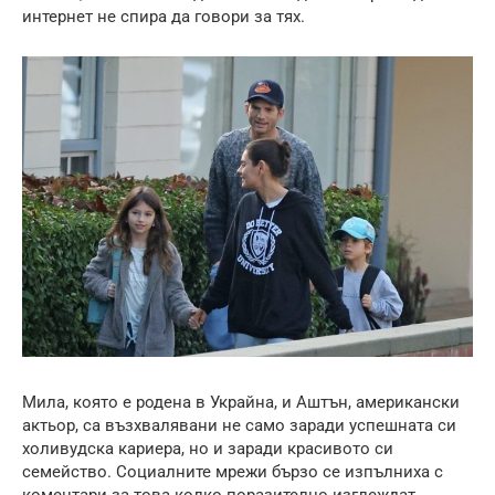
интернет не спира да говори за тях.
Мила, която е родена в Украйна, и Аштън, американски
актьор, са възхвалявани не само заради успешната си
холивудска кариера, но и заради красивото си
семейство. Социалните мрежи бързо се изпълниха с
коментари за това колко поразително изглеждат