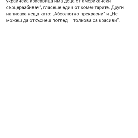
украинска красавица има деца от американски
сърцеразбивач“, гласеше един от коментарите. Други
написаха неща като: „Абсолютно прекрасни“ и „Не
можеш да откъснеш поглед – толкова са красиви“.