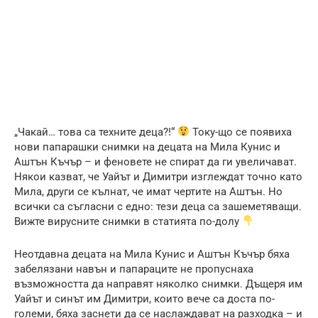
„Чакай… това са техните деца?!“
Току-що се появиха
нови папарашки снимки на децата на Мила Кунис и
Аштън Къчър – и феновете не спират да ги увеличават.
Някои казват, че Уайът и Димитри изглеждат точно като
Мила, други се кълнат, че имат чертите на Аштън. Но
всички са съгласни с едно: тези деца са зашеметяващи.
Вижте вирусните снимки в статията по-долу
Неотдавна децата на Мила Кунис и Аштън Къчър бяха
забелязани навън и папараците не пропуснаха
възможността да направят няколко снимки. Дъщеря им
Уайът и синът им Димитри, които вече са доста по-
големи, бяха заснети да се наслаждават на разходка – и