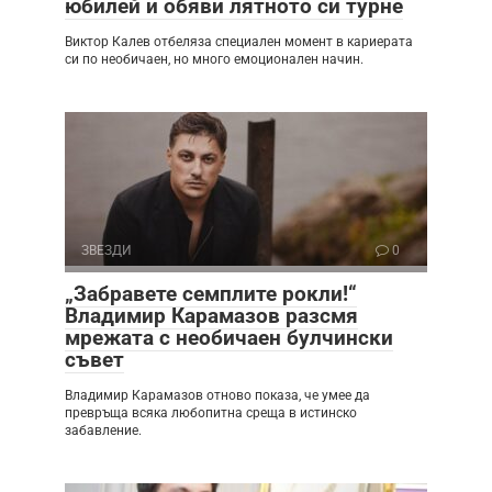
юбилей и обяви лятното си турне
Виктор Калев отбеляза специален момент в кариерата
си по необичаен, но много емоционален начин.
ЗВЕЗДИ
0
„Забравете семплите рокли!“
Владимир Карамазов разсмя
мрежата с необичаен булчински
съвет
Владимир Карамазов отново показа, че умее да
превръща всяка любопитна среща в истинско
забавление.