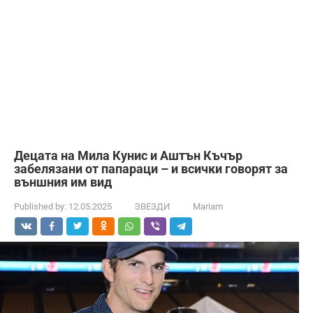
Децата на Мила Кунис и Аштън Къчър
забелязани от папараци – и всички говорят за
външния им вид
Published by:
12.05.2025
ЗВЕЗДИ
Mariam