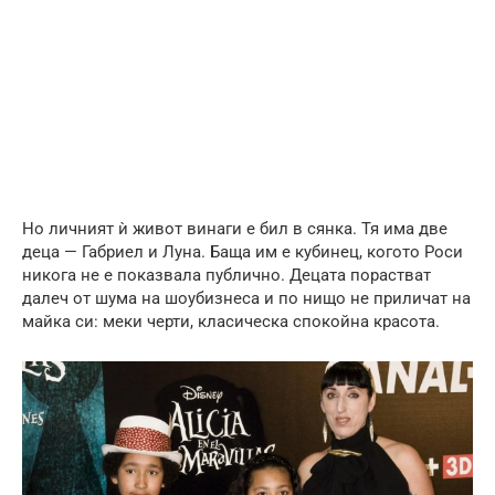
Но личният ѝ живот винаги е бил в сянка. Тя има две
деца — Габриел и Луна. Баща им е кубинец, когото Роси
никога не е показвала публично. Децата порастват
далеч от шума на шоубизнеса и по нищо не приличат на
майка си: меки черти, класическа спокойна красота.