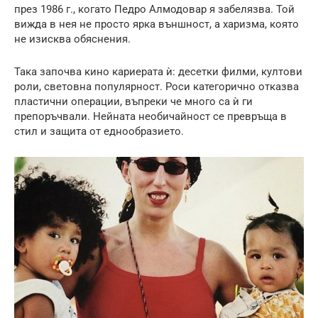
през 1986 г., когато Педро Алмодовар я забелязва. Той
вижда в нея не просто ярка външност, а харизма, която
не изисква обяснения.
Така започва кино кариерата ѝ: десетки филми, култови
роли, световна популярност. Роси категорично отказва
пластични операции, въпреки че много са ѝ ги
препоръчвали. Нейната необичайност се превръща в
стил и защита от еднообразието.