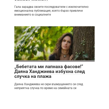
Гала зарадва своите последователи с изключително
емоционална публикация, която бързо привлече
вниманието в социалните
ЗВЕЗДИ
0
„Бебетата ми лапнаха фасове!“
Даяна Ханджиева избухна след
случка на плажа
Даяна Ханджиева не скри възмущението си след
неприятна случка по време на семейната си