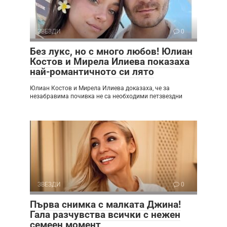
ЗВЕЗДИ
0
Без лукс, но с много любов! Юлиан
Костов и Мирела Илиева показаха
най-романтичното си лято
Юлиан Костов и Мирела Илиева доказаха, че за
незабравима почивка не са необходими петзвездни
ЗВЕЗДИ
0
Първа снимка с малката Джина!
Гала разчувства всички с нежен
семеен момент