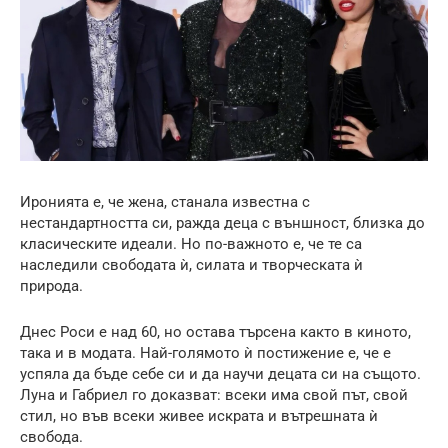
Иронията е, че жена, станала известна с
нестандартността си, ражда деца с външност, близка до
класическите идеали. Но по-важното е, че те са
наследили свободата ѝ, силата и творческата ѝ
природа.
Днес Роси е над 60, но остава търсена както в киното,
така и в модата. Най-голямото ѝ постижение е, че е
успяла да бъде себе си и да научи децата си на същото.
Луна и Габриел го доказват: всеки има свой път, свой
стил, но във всеки живее искрата и вътрешната ѝ
свобода.