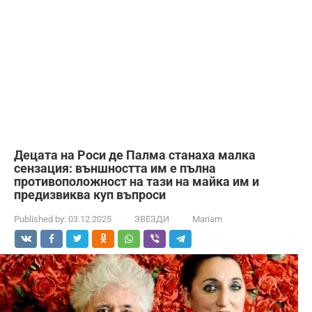
Децата на Роси де Палма станаха малка
сензация: външността им е пълна
противоположност на тази на майка им и
предизвиква куп въпроси
Published by:
03.12.2025
ЗВЕЗДИ
Mariam