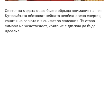
Светът на модата също бързо обръща внимание на нея.
Кутюриѐтата обожават нейната необикновена енергия,
канят я на ревюта и я снимат за списания. Тя става
символ на женственост, която не е длъжна да бъде
идеална.