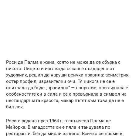
Роси де Палма е жена, която не може да се сбърка с
никого. Лицето ѝ изглежда сякаш е създадено от
художник, решил да наруши всички правила: асиметрия,
остър профил, изразителни очи. Тя никога не се е
опитвала да бъде „правилна“ — напротив, превърнала е
особеностите си в сила и се е превърнала в символ на
нестандартната красота, макар пътят към това да не е
бил лек.
Роси е родена през 1964 г. в слънчева Палма де
Майорка. В младостта си е пяла и танцувала по
ресторанти, без да мисли за кино. Всичко се променя