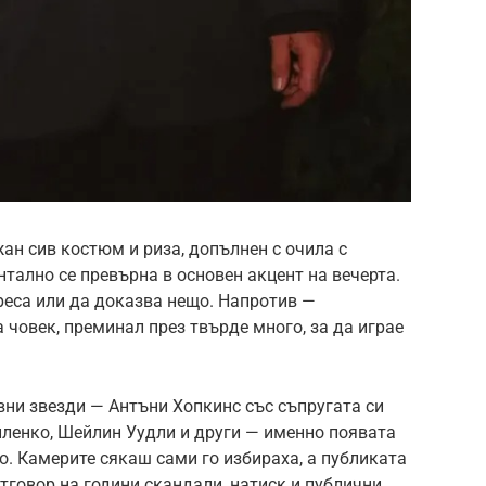
ан сив костюм и риза, допълнен с очила с
тално се превърна в основен акцент на вечерта.
реса или да доказва нещо. Напротив —
 човек, преминал през твърде много, за да играе
вни звезди — Антъни Хопкинс със съпругата си
иленко, Шейлин Уудли и други — именно появата
. Камерите сякаш сами го избираха, а публиката
отговор на години скандали, натиск и публични