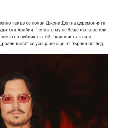
менно такъв се появи Джони Деп на церемонията
удитска Арабия. Появата му не беше лъскава или
анието на публиката. 62-годишният актьор
 „различност“ се усещаше още от първия поглед.