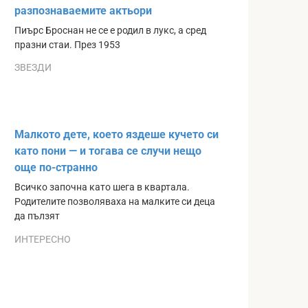
разпознаваемите актьори
Пиърс Броснан не се е родил в лукс, а сред
празни стаи. През 1953
ЗВЕЗДИ
Малкото дете, което яздеше кучето си
като пони — и тогава се случи нещо
още по-странно
Всичко започна като шега в квартала.
Родителите позволяваха на малките си деца
да пълзят
ИНТЕРЕСНО