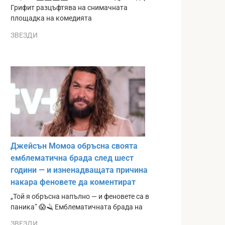
Грифит разцъфтява на снимачната
площадка на комедията
ЗВЕЗДИ
Джейсън Момоа обръсна своята
емблематична брада след шест
години — и изненадващата причина
накара феновете да коментират
„Той я обръсна напълно — и феновете са в
паника” 😱🪒 Емблематичната брада на
ЗВЕЗДИ