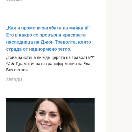
„Как я промени загубата на майка й!“
Ето в какво се превърна красивата
наследница на Джон Траволта, която
страда от наднормено тегло.
„Това наистина ли е дъщерята на Траволта?!“
😲🔥 Драматичната трансформация на Ела
Блу остави
ЗВЕЗДИ