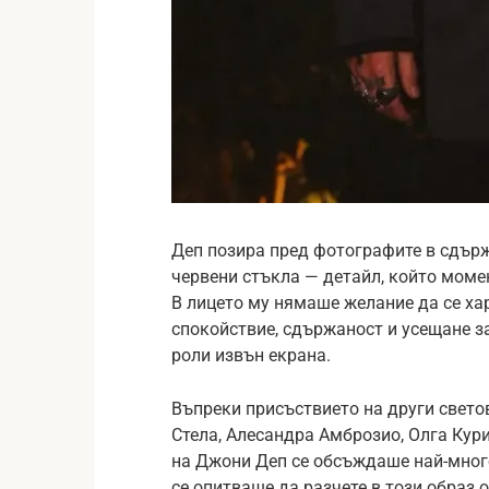
Деп позира пред фотографите в сдърж
червени стъкла — детайл, който момен
В лицето му нямаше желание да се ха
спокойствие, сдържаност и усещане за
роли извън екрана.
Въпреки присъствието на други свето
Стела, Алесандра Амброзио, Олга Кур
на Джони Деп се обсъждаше най-много
се опитваше да разчете в този образ 