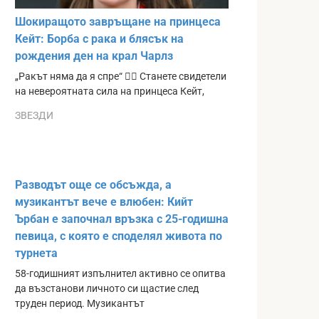
Шокиращото завръщане на принцеса
Кейт: Борба с рака и блясък на
рождения ден на крал Чарлз
„Ракът няма да я спре“ ❤️‍🔥 Станете свидетели
на невероятната сила на принцеса Кейт,
ЗВЕЗДИ
Разводът още се обсъжда, а
музикантът вече е влюбен: Кийт
Ърбан е започнал връзка с 25-годишна
певица, с която е споделял живота по
турнета
58-годишният изпълнител активно се опитва
да възстанови личното си щастие след
труден период. Музикантът