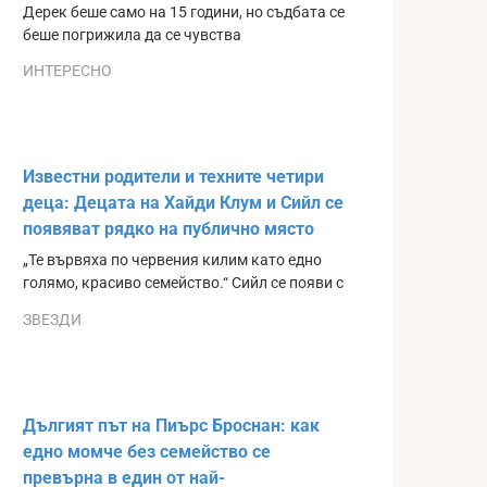
Дерек беше само на 15 години, но съдбата се
беше погрижила да се чувства
ИНТЕРЕСНО
Известни родители и техните четири
деца: Децата на Хайди Клум и Сийл се
появяват рядко на публично място
„Те вървяха по червения килим като едно
голямо, красиво семейство.“ Сийл се появи с
ЗВЕЗДИ
Дългият път на Пиърс Броснан: как
едно момче без семейство се
превърна в един от най-