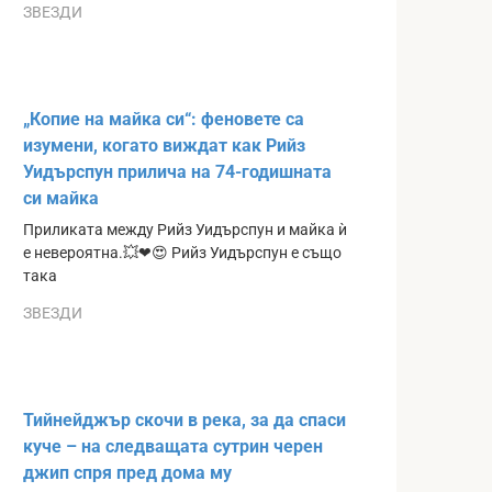
ЗВЕЗДИ
„Копие на майка си“: феновете са
изумени, когато виждат как Рийз
Уидърспун прилича на 74-годишната
си майка
Приликата между Рийз Уидърспун и майка ѝ
е невероятна.💥❤😍 Рийз Уидърспун е също
така
ЗВЕЗДИ
Тийнейджър скочи в река, за да спаси
куче – на следващата сутрин черен
джип спря пред дома му