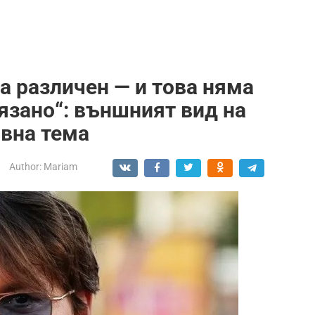
а различен — и това няма
язано“: външният вид на
вна тема
Author:
Mariam