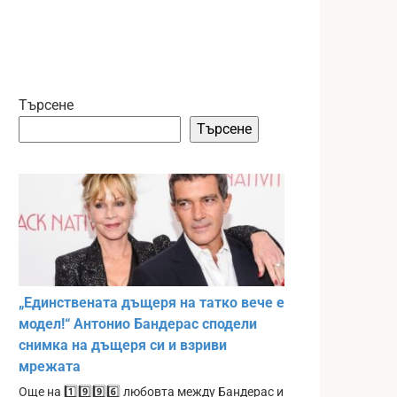
Търсене
Търсене
„Единствената дъщеря на татко вече е
модел!“ Антонио Бандерас сподели
снимка на дъщеря си и взриви
мрежата
Още на 1️⃣9️⃣9️⃣6️⃣ любовта между Бандерас и