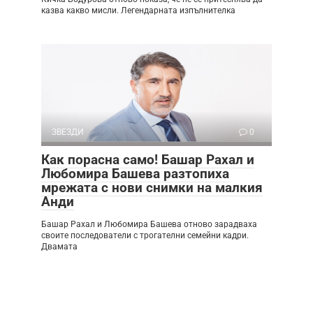
казва какво мисли. Легендарната изпълнителка
ЗВЕЗДИ
0
Как порасна само! Башар Рахал и
Любомира Башева разтопиха
мрежата с нови снимки на малкия
Анди
Башар Рахал и Любомира Башева отново зарадваха
своите последователи с трогателни семейни кадри.
Двамата