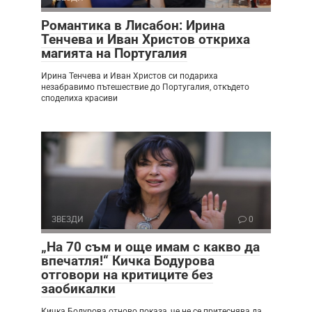
Романтика в Лисабон: Ирина
Тенчева и Иван Христов откриха
магията на Португалия
Ирина Тенчева и Иван Христов си подариха
незабравимо пътешествие до Португалия, откъдето
споделиха красиви
ЗВЕЗДИ
0
„На 70 съм и още имам с какво да
впечатля!“ Кичка Бодурова
отговори на критиците без
заобикалки
Кичка Бодурова отново показа, че не се притеснява да