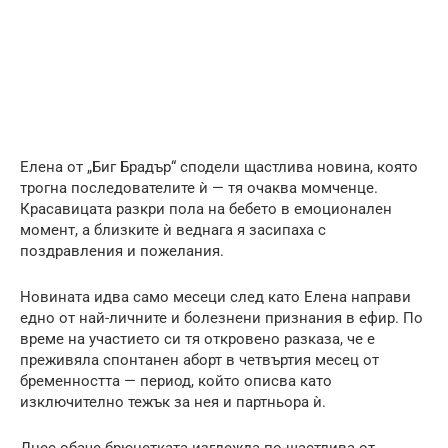
Елена от „Биг Брадър“ сподели щастлива новина, която
трогна последователите ѝ — тя очаква момченце.
Красавицата разкри пола на бебето в емоционален
момент, а близките ѝ веднага я засипаха с
поздравления и пожелания.
Новината идва само месеци след като Елена направи
едно от най-личните и болезнени признания в ефир. По
време на участието си тя откровено разказа, че е
преживяла спонтанен аборт в четвъртия месец от
бременността — период, който описва като
изключително тежък за нея и партньора ѝ.
Днес обаче брюнетката изглежда по-щастлива от