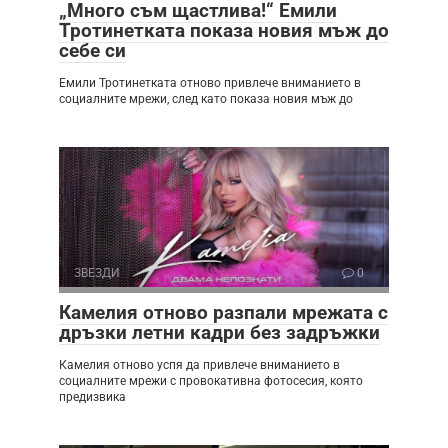
„Много съм щастлива!“ Емили
Тротинетката показа новия мъж до
себе си
Емили Тротинетката отново привлече вниманието в
социалните мрежи, след като показа новия мъж до
ЗВЕЗДИ
0
Камелия отново разпали мрежата с
дръзки летни кадри без задръжки
Камелия отново успя да привлече вниманието в
социалните мрежи с провокативна фотосесия, която
предизвика