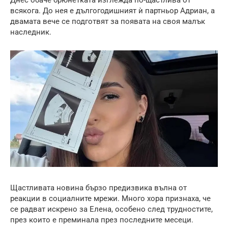
всякога. До нея е дългогодишният ѝ партньор Адриан, а
двамата вече се подготвят за появата на своя малък
наследник.
Щастливата новина бързо предизвика вълна от
реакции в социалните мрежи. Много хора признаха, че
се радват искрено за Елена, особено след трудностите,
през които е преминала през последните месеци.