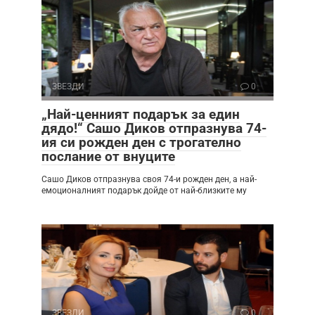
ЗВЕЗДИ
0
„Най-ценният подарък за един
дядо!“ Сашо Диков отпразнува 74-
ия си рожден ден с трогателно
послание от внуците
Сашо Диков отпразнува своя 74-и рожден ден, а най-
емоционалният подарък дойде от най-близките му
ЗВЕЗДИ
0