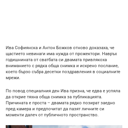
Ива Софиянска и Антон Божков отново доказаха, че
щастието невинаги има нужда от прожектори. Навръх
годишнината от сватбата си двамата привлякоха
вниманието с рядка обща снимка и искрено послание,
което бързо събра десетки поздравления в социалните
мрежи.
По повод специалния ден Ива призна, че едва е успяла
да открие тяхна обща снимка за публикацията.
Причината е проста – двамата рядко позират заедно
пред камера и предпочитат да пазят личните си
моменти далеч от публичното пространство.