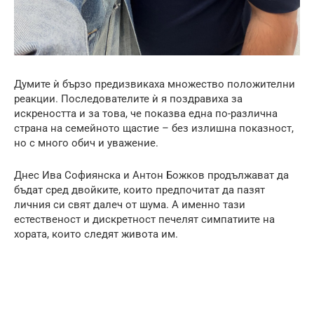
Думите ѝ бързо предизвикаха множество положителни
реакции. Последователите ѝ я поздравиха за
искреността и за това, че показва една по-различна
страна на семейното щастие – без излишна показност,
но с много обич и уважение.
Днес Ива Софиянска и Антон Божков продължават да
бъдат сред двойките, които предпочитат да пазят
личния си свят далеч от шума. А именно тази
естественост и дискретност печелят симпатиите на
хората, които следят живота им.