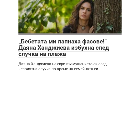
ЗВЕЗДИ
0
„Бебетата ми лапнаха фасове!“
Даяна Ханджиева избухна след
случка на плажа
Даяна Ханджиева не скри възмущението си след
неприятна случка по време на семейната си