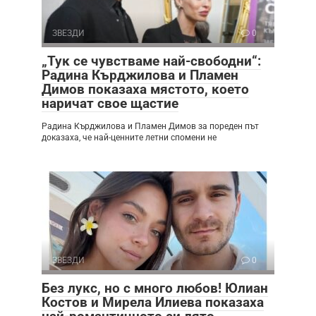
ЗВЕЗДИ
0
„Тук се чувстваме най-свободни“:
Радина Кърджилова и Пламен
Димов показаха мястото, което
наричат свое щастие
Радина Кърджилова и Пламен Димов за пореден път
доказаха, че най-ценните летни спомени не
ЗВЕЗДИ
0
Без лукс, но с много любов! Юлиан
Костов и Мирела Илиева показаха