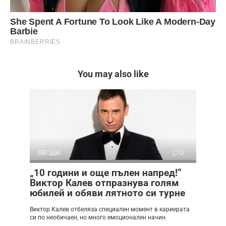
You may also like
ЗВЕЗДИ
0
„10 години и още пълен напред!“
Виктор Калев отпразнува голям
юбилей и обяви лятното си турне
Виктор Калев отбеляза специален момент в кариерата
си по необичаен, но много емоционален начин.