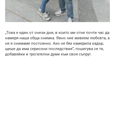
„Това е един от онези дни, в които ми отне почти час да
намеря наша обща снимка. Явно ние живеем любовта, а
не я снимаме постоянно. Ако не бях намерила кадър,
щеше да има сериозни последствия“, пошегува се тя,
добавяйки и трогателни думи към своя съпруг.