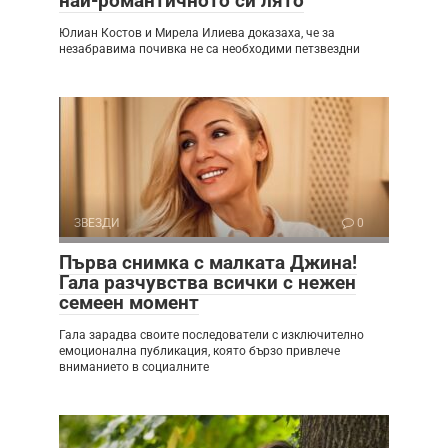
най-романтичното си лято
Юлиан Костов и Мирела Илиева доказаха, че за
незабравима почивка не са необходими петзвездни
ЗВЕЗДИ
0
Първа снимка с малката Джина!
Гала разчувства всички с нежен
семеен момент
Гала зарадва своите последователи с изключително
емоционална публикация, която бързо привлече
вниманието в социалните