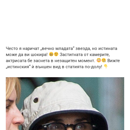
Често я наричат „вечно младата“ звезда, но истината
може да ви шокира!
Застигната от камерите,
актрисата бе заснета в незащитен момент.
Вижте
„истинския“ ѝ външен вид в статията по-долу!