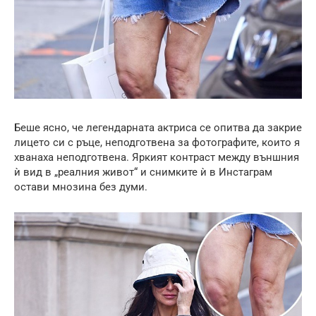
Беше ясно, че легендарната актриса се опитва да закрие
лицето си с ръце, неподготвена за фотографите, които я
хванаха неподготвена. Яркият контраст между външния
ѝ вид в „реалния живот“ и снимките ѝ в Инстаграм
остави мнозина без думи.