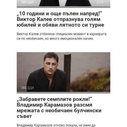
ЗВЕЗДИ
0
„10 години и още пълен напред!“
Виктор Калев отпразнува голям
юбилей и обяви лятното си турне
Виктор Калев отбеляза специален момент в кариерата
си по необичаен, но много емоционален начин.
ЗВЕЗДИ
0
„Забравете семплите рокли!“
Владимир Карамазов разсмя
мрежата с необичаен булчински
съвет
Владимир Карамазов отново показа, че умее да