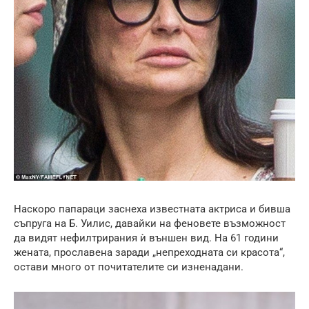
Наскоро папараци заснеха известната актриса и бивша
съпруга на Б. Уилис, давайки на феновете възможност
да видят нефилтрирания ѝ външен вид. На 61 години
жената, прославена заради „непреходната си красота“,
остави много от почитателите си изненадани.