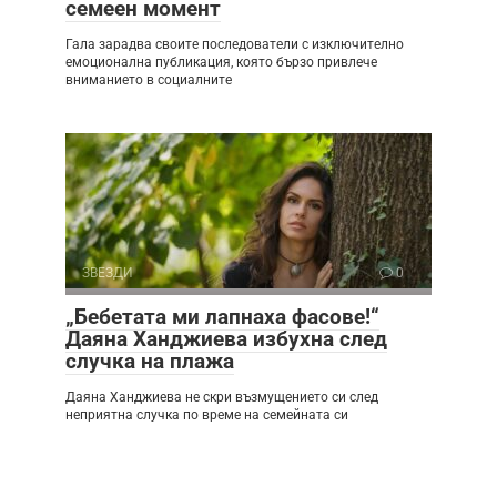
семеен момент
Гала зарадва своите последователи с изключително
емоционална публикация, която бързо привлече
вниманието в социалните
ЗВЕЗДИ
0
„Бебетата ми лапнаха фасове!“
Даяна Ханджиева избухна след
случка на плажа
Даяна Ханджиева не скри възмущението си след
неприятна случка по време на семейната си