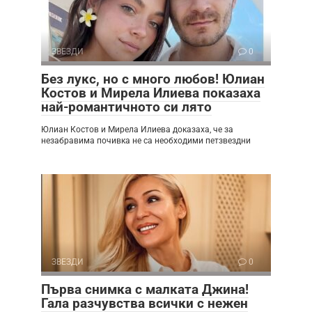
ЗВЕЗДИ
0
Без лукс, но с много любов! Юлиан
Костов и Мирела Илиева показаха
най-романтичното си лято
Юлиан Костов и Мирела Илиева доказаха, че за
незабравима почивка не са необходими петзвездни
ЗВЕЗДИ
0
Първа снимка с малката Джина!
Гала разчувства всички с нежен