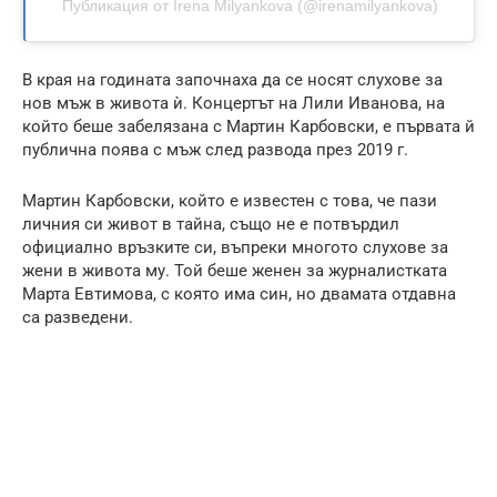
Публикация от Irena Milyankova (@irenamilyankova)
В края на годината започнаха да се носят слухове за
нов мъж в живота ѝ. Концертът на Лили Иванова, на
който беше забелязана с Мартин Карбовски, е първата й
публична поява с мъж след развода през 2019 г.
Мартин Карбовски, който е известен с това, че пази
личния си живот в тайна, също не е потвърдил
официално връзките си, въпреки многото слухове за
жени в живота му. Той беше женен за журналистката
Марта Евтимова, с която има син, но двамата отдавна
са разведени.