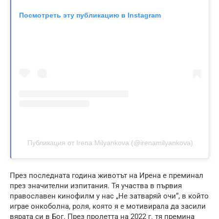
Посмотреть эту публикацию в Instagram
Публикация от Irena Milyankova (@irenamilyankova)
През последната година животът на Ирена е преминал
през значителни изпитания. Тя участва в първия
православен кинофилм у нас „Не затваряй очи“, в който
играе онкоболна, роля, която я е мотивирала да засили
вярата си в Бог. През пролетта на 2022 г. тя премина