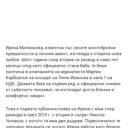
Ирена Милянкова, известна със своите многобройни
превратности в личния живот, изглежда е открила нова
любов. Шест години след втория си развод и само пет
месеца след като официално стана баба, тя беше
засечена в компанията на журналиста Мартин
Карбовски на концерт на Лили Иванова в зала 1 на
НДК. Двамата бяха на първия ред, а официални снимки
от събитието показват, че изглеждат доста близки и
комфортно заедно.
Това е първата публична поява на Ирена с мъж след
развода ѝ през 2019 г. с втория ѝ съпруг Никола
Чолаков, с когото тя има две дъщери. Първоначално те
започват връзката си, когато Ирена работи като брокер