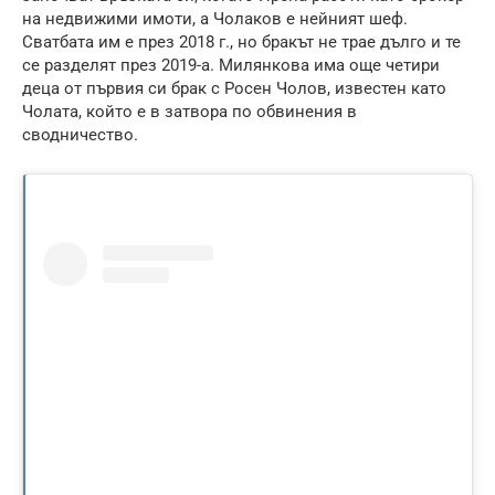
на недвижими имоти, а Чолаков е нейният шеф.
Сватбата им е през 2018 г., но бракът не трае дълго и те
се разделят през 2019-а. Милянкова има още четири
деца от първия си брак с Росен Чолов, известен като
Чолата, който е в затвора по обвинения в
сводничество.