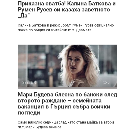
Приказна сватба! Калина Баткова и
Румен Русев си казаха заветното
„Да“
Калина Баткова и режисьорът Румен Русев официално
поеха по общия си житейски път. Двамата
ЗВЕЗДИ
0
Мари Будева блесна по бански след
второто раждане – семейната
ваканция в Гърция събра всички
погледи
Само няколко седмици след като стана майка за втори
път, Мари Будева вече се