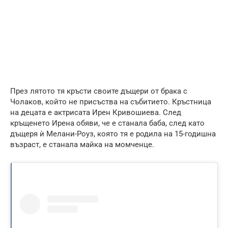
През лятото тя кръсти своите дъщери от брака с
Чолаков, който не присъства на събитието. Кръстница
на децата е актрисата Ирен Кривошиева. След
кръщенето Ирена обяви, че е станала баба, след като
дъщеря ѝ Мелани-Роуз, която тя е родила на 15-годишна
възраст, е станала майка на момченце.