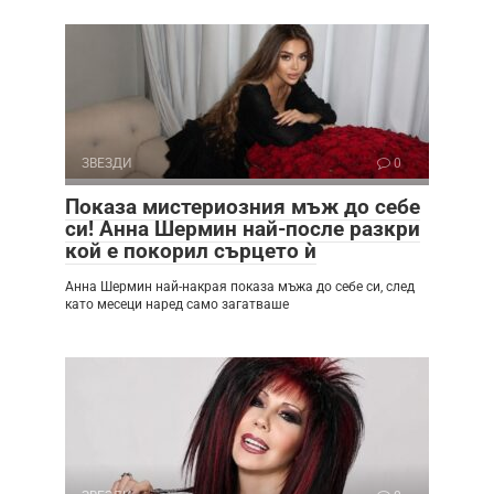
ЗВЕЗДИ
0
Показа мистериозния мъж до себе
си! Анна Шермин най-после разкри
кой е покорил сърцето ѝ
Анна Шермин най-накрая показа мъжа до себе си, след
като месеци наред само загатваше