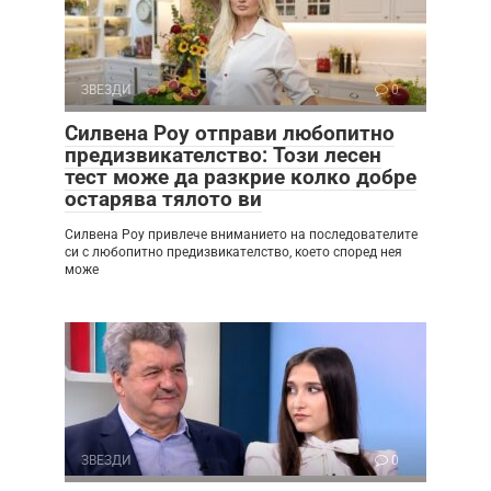
ЗВЕЗДИ
0
Силвена Роу отправи любопитно
предизвикателство: Този лесен
тест може да разкрие колко добре
остарява тялото ви
Силвена Роу привлече вниманието на последователите
си с любопитно предизвикателство, което според нея
може
ЗВЕЗДИ
0