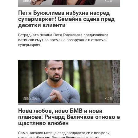
ЗВЕЗДИ
0
Петя Буюклиева избухна насред
супермаркет! Семейна сцена пред
десетки клиенти
Естрадната певица Петя Буюклиева предизвикала
истински смут по време на пазаруване в столичен
супермаркет,
ЗВЕЗДИ
0
Нова любов, ново БМВ и нови
планове: Ричард Величков отново е
щастливо влюбен
Само няколко месеца след раздялата си с попфолк