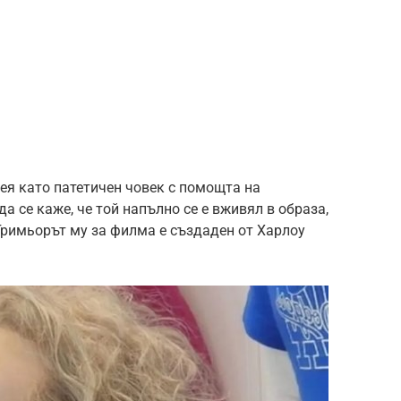
ея като патетичен човек с помощта на
а се каже, че той напълно се е вживял в образа,
Гримьорът му за филма е създаден от Харлоу