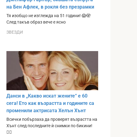
на Бен Афлек, в рокля без презрамки
Тя изобщо не изглежда на 51 години! 😱🫣
След такъв образ вече е ясно
ЗВЕЗДИ
Данси в „Какво искат жените“ е 60
сега! Ето как възрастта и годините са
променили актрисата Хелън Хънт
Всички побързаха да проверят възрастта на
Хънт след последните ѝ снимки по бикини!
❤️‍🔥