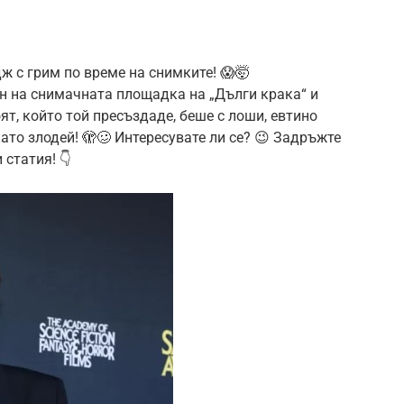
ж с грим по време на снимките! 😱🤯
н на снимачната площадка на „Дълги крака“ и
ят, който той пресъздаде, беше с лоши, евтино
то злодей! 🫣🥴 Интересувате ли се? 😉 Задръжте
 статия! 👇