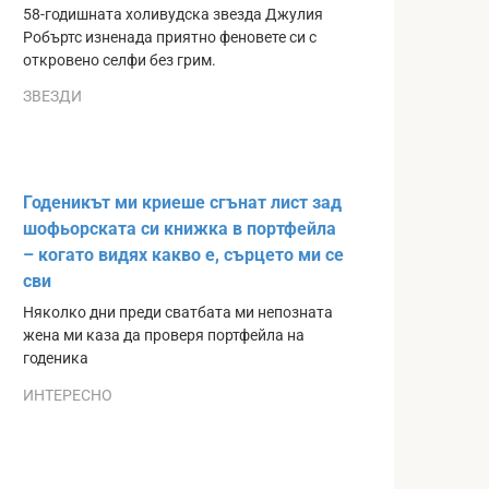
58-годишната холивудска звезда Джулия
Робъртс изненада приятно феновете си с
откровено селфи без грим.
ЗВЕЗДИ
Годеникът ми криеше сгънат лист зад
шофьорската си книжка в портфейла
– когато видях какво е, сърцето ми се
сви
Няколко дни преди сватбата ми непозната
жена ми каза да проверя портфейла на
годеника
ИНТЕРЕСНО