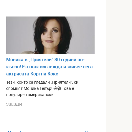
Моника в „Приятели“ 30 години по-
късно! Ето как изглежда и живее сега
актрисата Кортни Кокс
Тези, които са гледали „Приятели“, си
спомнят Моника Гелър! 🤩🎬 Това е
популярен американски
ЗВЕЗДИ