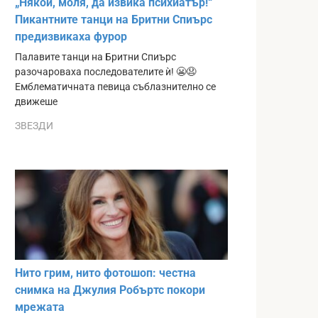
„Някой, моля, да извика психиатър!“
Пикантните танци на Бритни Спиърс
предизвикаха фурор
Палавите танци на Бритни Спиърс
разочароваха последователите ѝ! 😬😧
Емблематичната певица съблазнително се
движеше
ЗВЕЗДИ
Нито грим, нито фотошоп: честна
снимка на Джулия Робъртс покори
мрежата