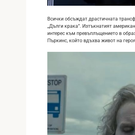
Всички обсъждат драстичната трансф
„Дълги крака“. Изтъкнатият америка
интерес към превъплъщението в образ
Пъркинс, който вдъхва живот на героя