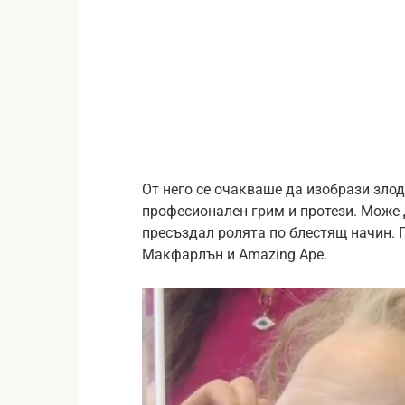
От него се очакваше да изобрази злод
професионален грим и протези. Може д
пресъздал ролята по блестящ начин. 
Макфарлън и Amazing Ape.