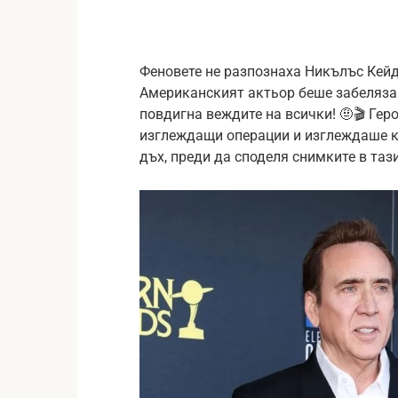
Феновете не разпознаха Никълъс Кейд
Американският актьор беше забеляза
повдигна веждите на всички! 🤨🎬 Геро
изглеждащи операции и изглеждаше ка
дъх, преди да споделя снимките в тази