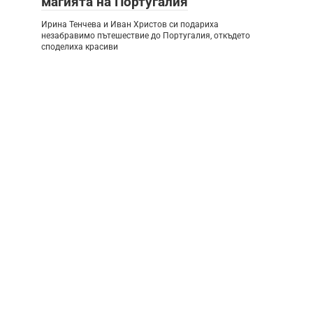
магията на Португалия
Ирина Тенчева и Иван Христов си подариха
незабравимо пътешествие до Португалия, откъдето
споделиха красиви