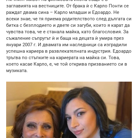
заглавията на вестниците. От брака ѝ с Карло Понти се
раждат двама сина – Карло младши и Едоардо. Не
всеки знае, че тя приема родителството след дългата си
битка с безплодието и двете си загуби, които я карат да
чувства това, че е станала майка, като благословия. За
съжаление съпругът ѝ и баща на децата ѝ умира през
януари 2007 г. И двамата им наследници са изградили
успешна кариера в развлекателната индустрия. Едоардо
тръгва по стъпките на кариерата на майка си. Това,
което касае Карло, е, че той открива призванието си в
музиката.