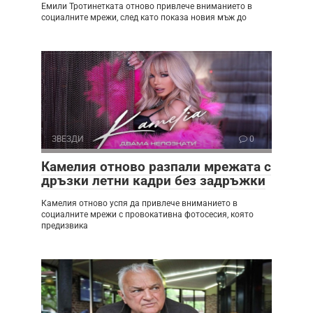
Емили Тротинетката отново привлече вниманието в
социалните мрежи, след като показа новия мъж до
ЗВЕЗДИ
0
Камелия отново разпали мрежата с
дръзки летни кадри без задръжки
Камелия отново успя да привлече вниманието в
социалните мрежи с провокативна фотосесия, която
предизвика