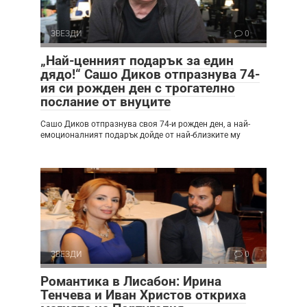
ЗВЕЗДИ
0
„Най-ценният подарък за един
дядо!“ Сашо Диков отпразнува 74-
ия си рожден ден с трогателно
послание от внуците
Сашо Диков отпразнува своя 74-и рожден ден, а най-
емоционалният подарък дойде от най-близките му
ЗВЕЗДИ
0
Романтика в Лисабон: Ирина
Тенчева и Иван Христов откриха