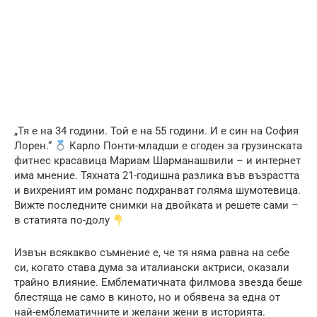
„Тя е на 34 години. Той е на 55 години. И е син на София
Лорен.“
Карло Понти-младши е сгоден за грузинската
фитнес красавица Мариам Шарманашвили – и интернет
има мнение. Тяхната 21-годишна разлика във възрастта
и вихреният им романс подхранват голяма шумотевица.
Вижте последните снимки на двойката и решете сами –
в статията по-долу
Извън всякакво съмнение е, че тя няма равна на себе
си, когато става дума за италиански актриси, оказали
трайно влияние. Емблематичната филмова звезда беше
блестяща не само в киното, но и обявена за една от
най-емблематичните и желани жени в историята.