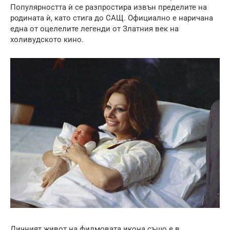
Популярността ѝ се разпростира извън пределите на
родината ѝ, като стига до САЩ. Официално е наричана
една от оцелелите легенди от Златния век на
холивудското кино.
Личният живот на филмовата икона също е в