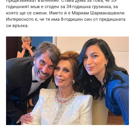
предизвикват вълнение. Става дума за това, че 55-
годишният мъж е сгоден за 34-годишна грузинка, за
която ще се ожени. Името ѝ е Мариам Шарманашвили.
Интересното е, че тя има 8-годишен син от предишната
си връзка.