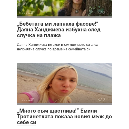
ЗВЕЗДИ
0
„Бебетата ми лапнаха фасове!“
Даяна Ханджиева избухна след
случка на плажа
Даяна Ханджиева не скри възмущението си след
неприятна случка по време на семейната си
ЗВЕЗДИ
0
„Много съм щастлива!“ Емили
Тротинетката показа новия мъж до
себе си