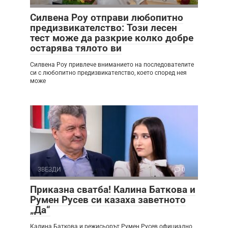
Силвена Роу отправи любопитно
предизвикателство: Този лесен
тест може да разкрие колко добре
остарява тялото ви
Силвена Роу привлече вниманието на последователите
си с любопитно предизвикателство, което според нея
може
ЗВЕЗДИ
0
Приказна сватба! Калина Баткова и
Румен Русев си казаха заветното
„Да“
Калина Баткова и режисьорът Румен Русев официално