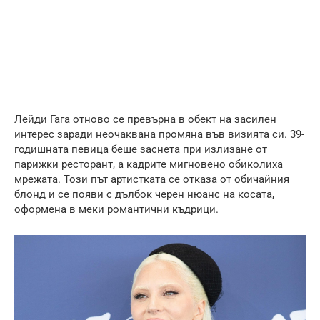
Лейди Гага отново се превърна в обект на засилен
интерес заради неочаквана промяна във визията си. 39-
годишната певица беше заснета при излизане от
парижки ресторант, а кадрите мигновено обиколиха
мрежата. Този път артистката се отказа от обичайния
блонд и се появи с дълбок черен нюанс на косата,
оформена в меки романтични къдрици.