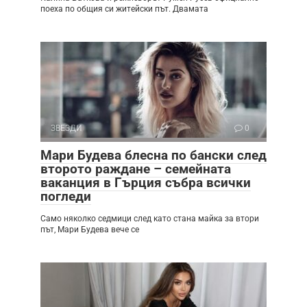
поеха по общия си житейски път. Двамата
ЗВЕЗДИ
0
Мари Будева блесна по бански след
второто раждане – семейната
ваканция в Гърция събра всички
погледи
Само няколко седмици след като стана майка за втори
път, Мари Будева вече се