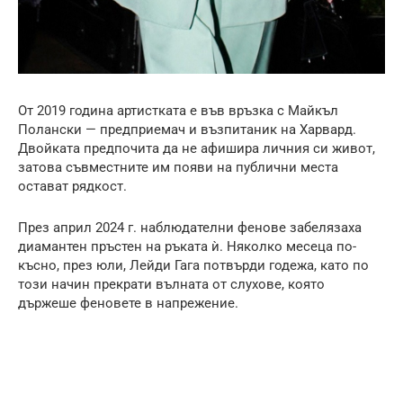
От 2019 година артистката е във връзка с Майкъл
Полански — предприемач и възпитаник на Харвард.
Двойката предпочита да не афишира личния си живот,
затова съвместните им появи на публични места
остават рядкост.
През април 2024 г. наблюдателни фенове забелязаха
диамантен пръстен на ръката ѝ. Няколко месеца по-
късно, през юли, Лейди Гага потвърди годежа, като по
този начин прекрати вълната от слухове, която
държеше феновете в напрежение.