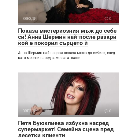
ЗВЕЗДИ
0
Показа мистериозния мъж до себе
си! Анна Шермин най-после разкри
кой е покорил сърцето ѝ
Анна Шермин най-накрая показа мъжа до себе си, след
като месеци наред само загатваше
ЗВЕЗДИ
0
Петя Буюклиева избухна насред
супермаркет! Семейна сцена пред
десетки клиенти