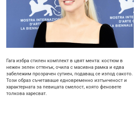
Гага избра стилен комплект в цвят мента: костюм в
нежен зелен оттенък, очила с масивна рамка и едва
забележим прозрачен сутиен, подаващ се изпод сакото.
Този образ съчетаваше едновременно изтънченост и
характерната за певицата смелост, която феновете
толкова харесват.