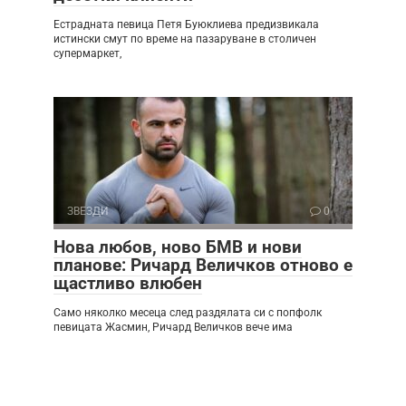
Естрадната певица Петя Буюклиева предизвикала
истински смут по време на пазаруване в столичен
супермаркет,
ЗВЕЗДИ
0
Нова любов, ново БМВ и нови
планове: Ричард Величков отново е
щастливо влюбен
Само няколко месеца след раздялата си с попфолк
певицата Жасмин, Ричард Величков вече има