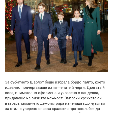
За събитието Шарлот беше избрала бордо палто, което
идеално подчертаваше изтънчените ѝ черти. Дългата ѝ
коса, внимателно оформена и украсена с панделка,
придаваше на визията нежност. Въпреки крехката си
възраст, момичето демонстрира изненадващо чувство
за стил и уверено спазва кралския протокол, без да