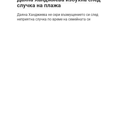
случка на плажа
Даяна Ханджиева не скри възмущението си след
неприятна случка по време на семейната си