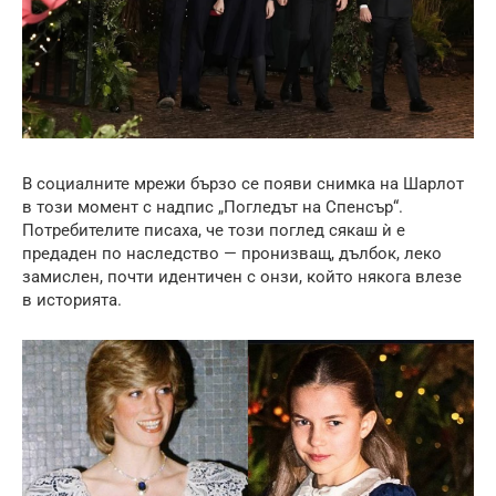
В социалните мрежи бързо се появи снимка на Шарлот
в този момент с надпис „Погледът на Спенсър“.
Потребителите писаха, че този поглед сякаш ѝ е
предаден по наследство — пронизващ, дълбок, леко
замислен, почти идентичен с онзи, който някога влезе
в историята.