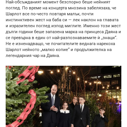
Най-обсъжданият момент безспорно беше нейният
поглед. По време на концерта мнозина забелязаха, че
Шарлот все по-често повтаря малък, почти
инстинктивен жест на баба си — лек наклон на главата
и изразителен поглед изпод миглите. Именно този жест
дълги години беше запазена марка на принцеса Даяна и
се превърна в един от най-разпознаваемите ѝ „знаци“.
Не е изненадващо, че почитателите веднага нарекоха
Шарлот нейното „малко копие“ и продължителка на
легендарния чар на Даяна.