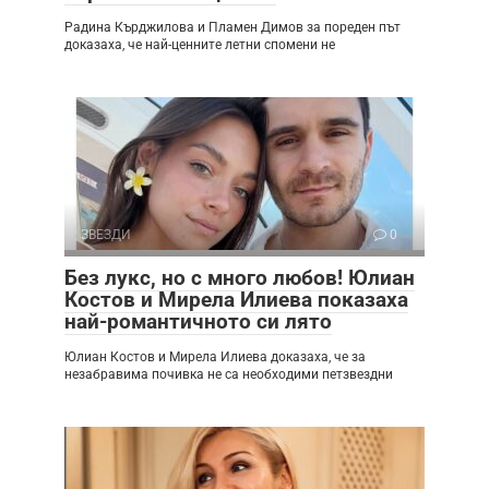
Радина Кърджилова и Пламен Димов за пореден път
доказаха, че най-ценните летни спомени не
ЗВЕЗДИ
0
Без лукс, но с много любов! Юлиан
Костов и Мирела Илиева показаха
най-романтичното си лято
Юлиан Костов и Мирела Илиева доказаха, че за
незабравима почивка не са необходими петзвездни