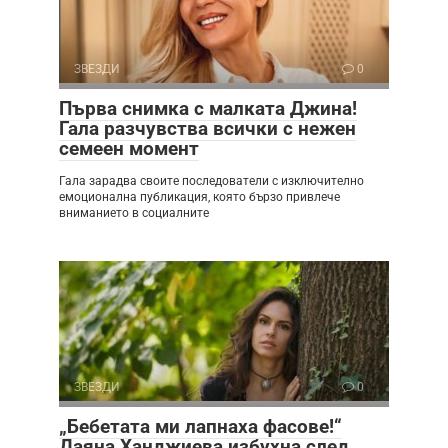
ЗВЕЗДИ
0
Първа снимка с малката Джина!
Гала разчувства всички с нежен
семеен момент
Гала зарадва своите последователи с изключително
емоционална публикация, която бързо привлече
вниманието в социалните
ЗВЕЗДИ
0
„Бебетата ми лапнаха фасове!“
Даяна Ханджиева избухна след