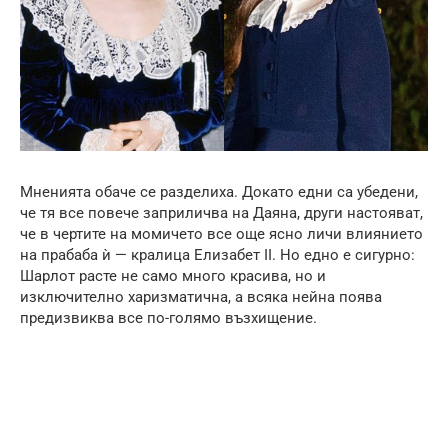
Мненията обаче се разделиха. Докато едни са убедени,
че тя все повече заприличва на Даяна, други настояват,
че в чертите на момичето все още ясно личи влиянието
на прабаба ѝ — кралица Елизабет II. Но едно е сигурно:
Шарлот расте не само много красива, но и
изключително харизматична, а всяка нейна поява
предизвиква все по-голямо възхищение.