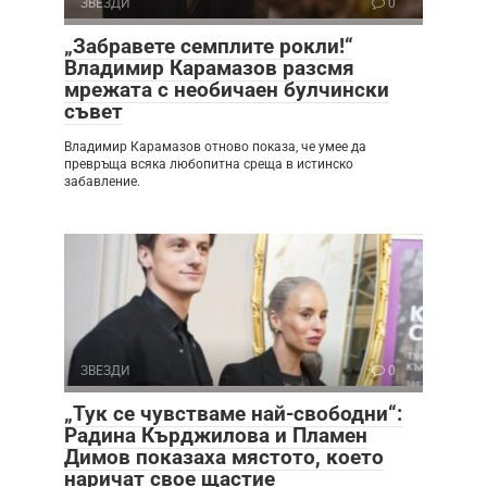
ЗВЕЗДИ
0
„Забравете семплите рокли!“
Владимир Карамазов разсмя
мрежата с необичаен булчински
съвет
Владимир Карамазов отново показа, че умее да
превръща всяка любопитна среща в истинско
забавление.
ЗВЕЗДИ
0
„Тук се чувстваме най-свободни“:
Радина Кърджилова и Пламен
Димов показаха мястото, което
наричат свое щастие