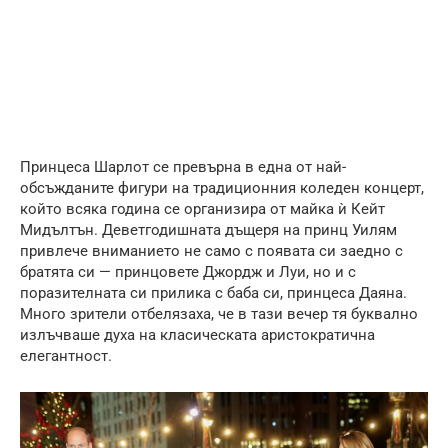
Принцеса Шарлот се превърна в една от най-
обсъжданите фигури на традиционния коледен концерт,
който всяка година се организира от майка ѝ Кейт
Мидълтън. Деветгодишната дъщеря на принц Уилям
привлече вниманието не само с появата си заедно с
братята си — принцовете Джордж и Луи, но и с
поразителната си прилика с баба си, принцеса Даяна.
Много зрители отбелязаха, че в тази вечер тя буквално
излъчваше духа на класическата аристократична
елегантност.