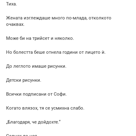
Тиха.
Жената изглеждаше много по-млада, отколкото
очаквах.
Може би на трийсет и няколко.
Но болестта беше отнела години от лицето ѝ.
До леглото имаше рисунки.
Детски рисунки.
Всички подписани от Софи.
Когато влязох, тя се усмихна слабо.
„Благодаря, че дойдохте.“
Седнах до нея.