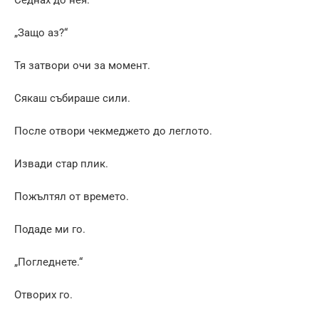
„Защо аз?“
Тя затвори очи за момент.
Сякаш събираше сили.
После отвори чекмеджето до леглото.
Извади стар плик.
Пожълтял от времето.
Подаде ми го.
„Погледнете.“
Отворих го.