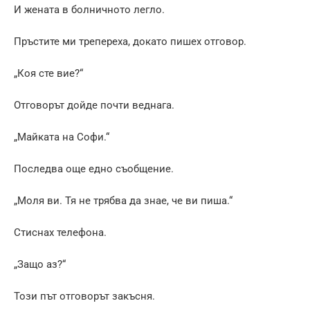
И жената в болничното легло.
Пръстите ми трепереха, докато пишех отговор.
„Коя сте вие?“
Отговорът дойде почти веднага.
„Майката на Софи.“
Последва още едно съобщение.
„Моля ви. Тя не трябва да знае, че ви пиша.“
Стиснах телефона.
„Защо аз?“
Този път отговорът закъсня.