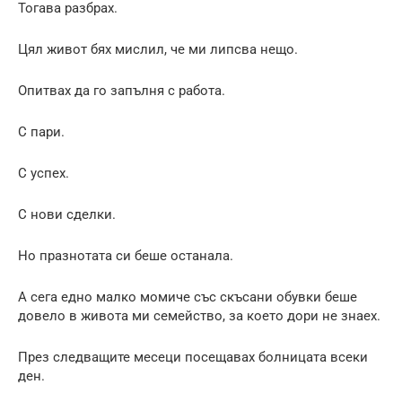
Тогава разбрах.
Цял живот бях мислил, че ми липсва нещо.
Опитвах да го запълня с работа.
С пари.
С успех.
С нови сделки.
Но празнотата си беше останала.
А сега едно малко момиче със скъсани обувки беше
довело в живота ми семейство, за което дори не знаех.
През следващите месеци посещавах болницата всеки
ден.