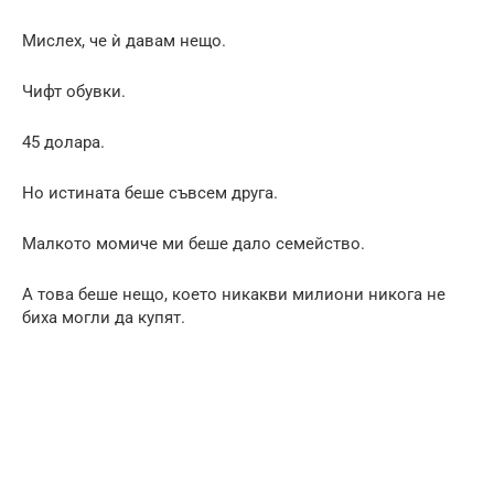
Мислех, че ѝ давам нещо.
Чифт обувки.
45 долара.
Но истината беше съвсем друга.
Малкото момиче ми беше дало семейство.
А това беше нещо, което никакви милиони никога не
биха могли да купят.