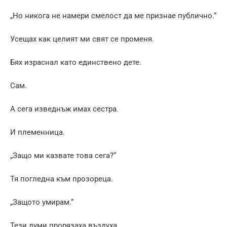
„Но никога не намери смелост да ме признае публично.“
Усещах как целият ми свят се променя.
Бях израснал като единствено дете.
Сам.
А сега изведнъж имах сестра.
И племенница.
„Защо ми казвате това сега?“
Тя погледна към прозореца.
„Защото умирам.“
Тези думи прорязаха въздуха.