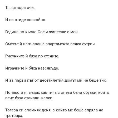
Тя затвори очи.
И си отиде спокойно.
Година по-късно Софи живееше с мен.
Смехът ѝ изпълваше апартамента всяка сутрин.
Рисунките ѝ бяха по стените.
Играчките ѝ бяха навсякъде.
И за първи път от десетилетия домът ми не беше тих.
Понякога я гледах как тича с онези бели обувки, които
вече бяха станали малки.
Тогава си спомнях деня, в който ме беше спряла на
тротоара.