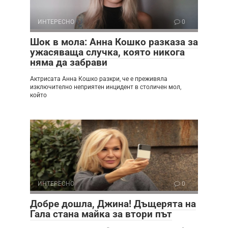
ИНТЕРЕСНО
0
Шок в мола: Анна Кошко разказа за
ужасяваща случка, която никога
няма да забрави
Актрисата Анна Кошко разкри, че е преживяла
изключително неприятен инцидент в столичен мол,
който
ИНТЕРЕСНО
0
Добре дошла, Джина! Дъщерята на
Гала стана майка за втори път