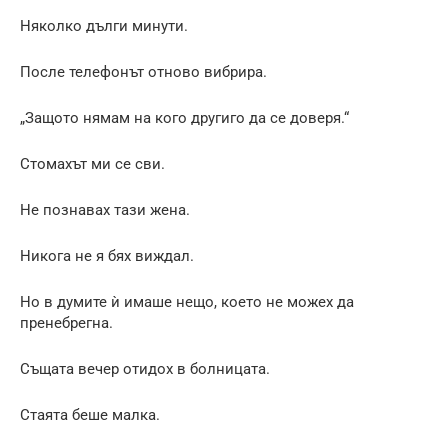
Няколко дълги минути.
После телефонът отново вибрира.
„Защото нямам на кого другиго да се доверя.“
Стомахът ми се сви.
Не познавах тази жена.
Никога не я бях виждал.
Но в думите ѝ имаше нещо, което не можех да
пренебрегна.
Същата вечер отидох в болницата.
Стаята беше малка.