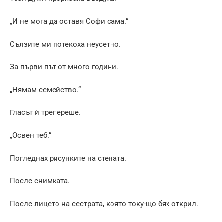
„И не мога да оставя Софи сама.“
Сълзите ми потекоха неусетно.
За първи път от много години.
„Нямам семейство.“
Гласът ѝ трепереше.
„Освен теб.“
Погледнах рисунките на стената.
После снимката.
После лицето на сестрата, която току-що бях открил.