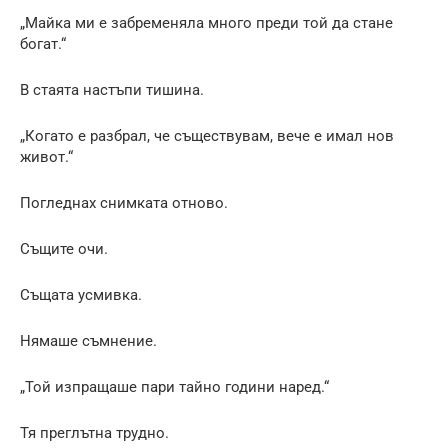
„Майка ми е забременяла много преди той да стане
богат.“
В стаята настъпи тишина.
„Когато е разбрал, че съществувам, вече е имал нов
живот.“
Погледнах снимката отново.
Същите очи.
Същата усмивка.
Нямаше съмнение.
„Той изпращаше пари тайно години наред.“
Тя преглътна трудно.