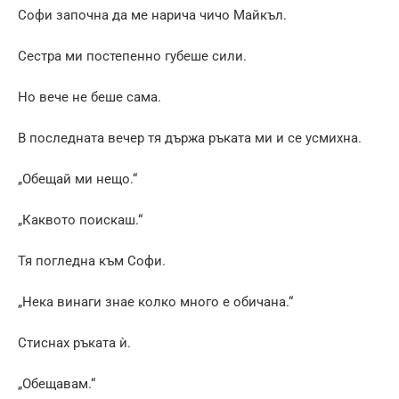
Софи започна да ме нарича чичо Майкъл.
Сестра ми постепенно губеше сили.
Но вече не беше сама.
В последната вечер тя държа ръката ми и се усмихна.
„Обещай ми нещо.“
„Каквото поискаш.“
Тя погледна към Софи.
„Нека винаги знае колко много е обичана.“
Стиснах ръката ѝ.
„Обещавам.“