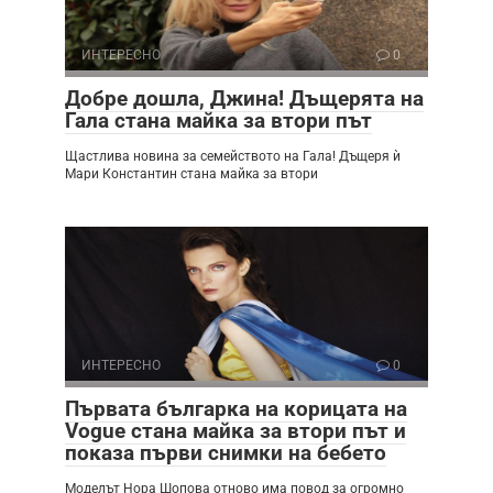
ИНТЕРЕСНО
0
Добре дошла, Джина! Дъщерята на
Гала стана майка за втори път
Щастлива новина за семейството на Гала! Дъщеря ѝ
Мари Константин стана майка за втори
ИНТЕРЕСНО
0
Първата българка на корицата на
Vogue стана майка за втори път и
показа първи снимки на бебето
Моделът Нора Шопова отново има повод за огромно