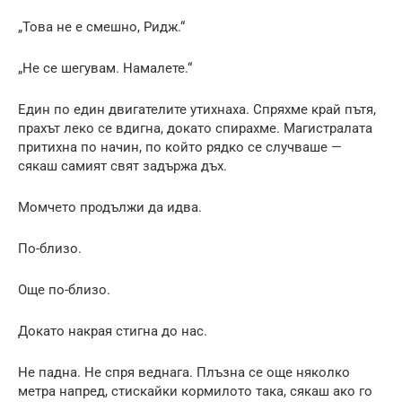
„Това не е смешно, Ридж.“
„Не се шегувам. Намалете.“
Един по един двигателите утихнаха. Спряхме край пътя,
прахът леко се вдигна, докато спирахме. Магистралата
притихна по начин, по който рядко се случваше —
сякаш самият свят задържа дъх.
Момчето продължи да идва.
По-близо.
Още по-близо.
Докато накрая стигна до нас.
Не падна. Не спря веднага. Плъзна се още няколко
метра напред, стискайки кормилото така, сякаш ако го