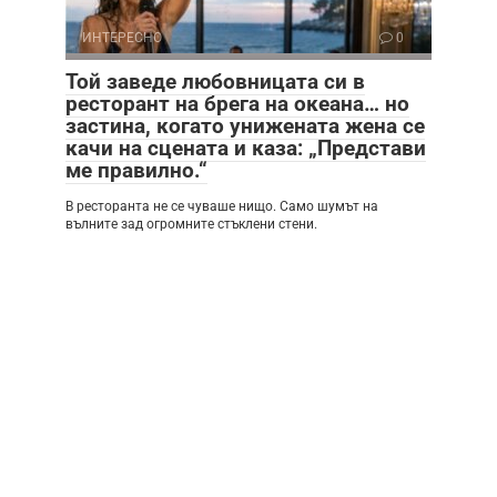
ИНТЕРЕСНО
0
Той заведе любовницата си в
ресторант на брега на океана… но
застина, когато унижената жена се
качи на сцената и каза: „Представи
ме правилно.“
В ресторанта не се чуваше нищо. Само шумът на
вълните зад огромните стъклени стени.