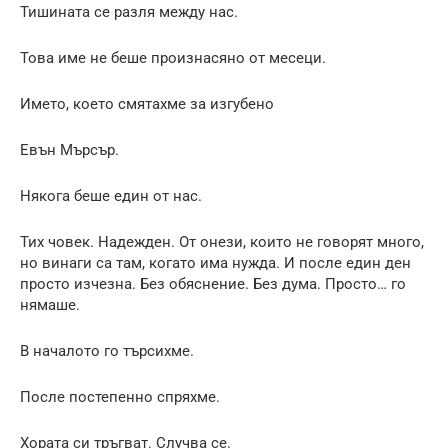
Тишината се разля между нас.
Това име не беше произнасяно от месеци.
Името, което смятахме за изгубено
Евън Мърсър.
Някога беше един от нас.
Тих човек. Надежден. От онези, които не говорят много,
но винаги са там, когато има нужда. И после един ден
просто изчезна. Без обяснение. Без дума. Просто… го
нямаше.
В началото го търсихме.
После постепенно спряхме.
Хората си тръгват. Случва се.