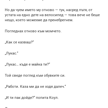
Но да чуем името му отново — тук, насред пътя, от
устата на едно дете на велосипед — това вече не беше
нещо, което можехме да пренебрегнем.
Погледнах отново към момчето.
„Как се казваш?“
„Лукас.“
„Лукас… къде е майка ти?“
Той сведе поглед към обувките си.
„Работи. Каза ми да не ходя далеч.“
„И ти пак дойде?“ попита Коул.