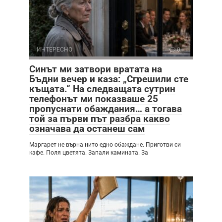
ИНТЕРЕСНО
0
Синът ми затвори вратата на
Бъдни вечер и каза: „Сгрешили сте
къщата.“ На следващата сутрин
телефонът ми показваше 25
пропуснати обаждания… а тогава
той за първи път разбра какво
означава да останеш сам
Маргарет не върна нито едно обаждане. Приготви си
кафе. Поля цветята. Запали камината. За