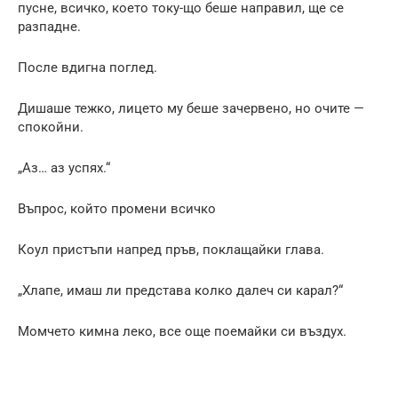
пусне, всичко, което току-що беше направил, ще се
разпадне.
После вдигна поглед.
Дишаше тежко, лицето му беше зачервено, но очите —
спокойни.
„Аз… аз успях.“
Въпрос, който промени всичко
Коул пристъпи напред пръв, поклащайки глава.
„Хлапе, имаш ли представа колко далеч си карал?“
Момчето кимна леко, все още поемайки си въздух.