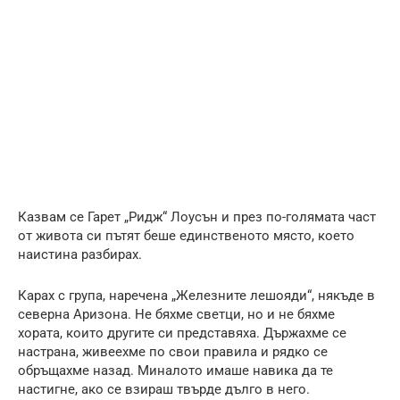
Казвам се Гарет „Ридж“ Лоусън и през по-голямата част
от живота си пътят беше единственото място, което
наистина разбирах.
Карах с група, наречена „Железните лешояди“, някъде в
северна Аризона. Не бяхме светци, но и не бяхме
хората, които другите си представяха. Държахме се
настрана, живеехме по свои правила и рядко се
обръщахме назад. Миналото имаше навика да те
настигне, ако се взираш твърде дълго в него.