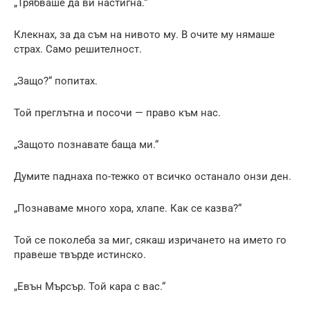
„Трябваше да ви настигна.“
Клекнах, за да съм на нивото му. В очите му нямаше
страх. Само решителност.
„Защо?“ попитах.
Той преглътна и посочи — право към нас.
„Защото познавате баща ми.“
Думите паднаха по-тежко от всичко останало онзи ден.
„Познаваме много хора, хлапе. Как се казва?“
Той се поколеба за миг, сякаш изричането на името го
правеше твърде истинско.
„Евън Мърсър. Той кара с вас.“