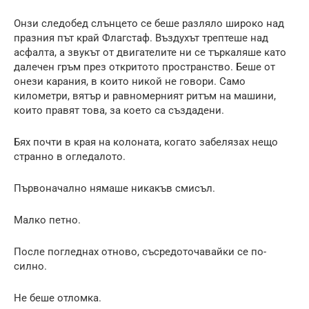
Онзи следобед слънцето се беше разляло широко над
празния път край Флагстаф. Въздухът трептеше над
асфалта, а звукът от двигателите ни се търкаляше като
далечен гръм през откритото пространство. Беше от
онези карания, в които никой не говори. Само
километри, вятър и равномерният ритъм на машини,
които правят това, за което са създадени.
Бях почти в края на колоната, когато забелязах нещо
странно в огледалото.
Първоначално нямаше никакъв смисъл.
Малко петно.
После погледнах отново, съсредоточавайки се по-
силно.
Не беше отломка.