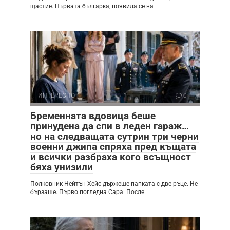
щастие. Първата българка, появила се на
ИНТЕРЕСНО
0
Бременната вдовица беше
принудена да спи в леден гараж…
но на следващата сутрин три черни
военни джипа спряха пред къщата
и всички разбраха кого всъщност
бяха унизили
Полковник Нейтън Хейс държеше папката с две ръце. Не
бързаше. Първо погледна Сара. После