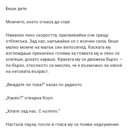
Беше дете.
Момчето, което отказа да спре
Намалих леко скоростта, присвивайки очи срещу
отблясъка. Зад нас, напъвайки се с всички сили, беше
малко момче на малък син велосипед. Каската му
изглеждаше прекалено голяма за главата му и леко се
клатеше, докато караше. Краката му се движеха бързо —
по-бързо, отколкото си мислех, че е възможно за някой
на неговата възраст.
„Виждате ли това?“ казах по радиото.
„Какво?“ отвърна Коул.
„Хлапе зад нас. С колело.“
Настъпи пауза, после в гласа му се появи недоумение.