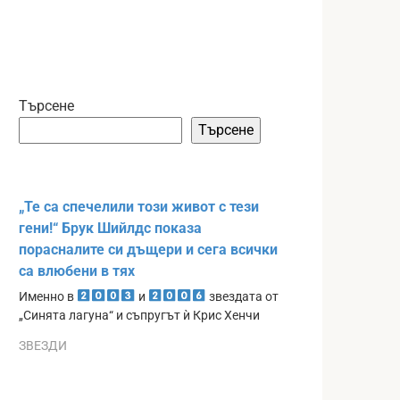
Търсене
Търсене
„Те са спечелили този живот с тези
гени!“ Брук Шийлдс показа
порасналите си дъщери и сега всички
са влюбени в тях
Именно в
и
звездата от
„Синята лагуна“ и съпругът ѝ Крис Хенчи
ЗВЕЗДИ