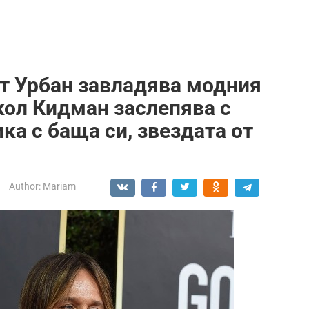
т Урбан завладява модния
кол Кидман заслепява с
ка с баща си, звездата от
Author:
Mariam