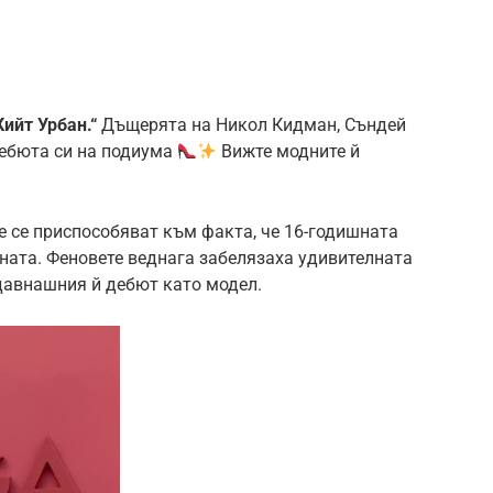
Кийт Урбан.“
Дъщерята на Никол Кидман, Съндей
дебюта си на подиума
Вижте модните й
е се приспособяват към факта, че 16-годишната
ната. Феновете веднага забелязаха удивителната
тдавнашния й дебют като модел.