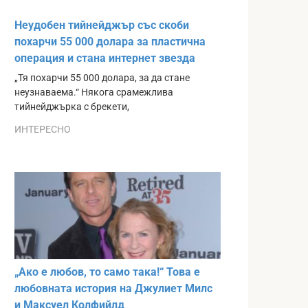
Неудобен тийнейджър със скоби
похарчи 55 000 долара за пластична
операция и стана интернет звезда
„Тя похарчи 55 000 долара, за да стане
неузнаваема.“ Някога срамежлива
тийнейджърка с брекети,
ИНТЕРЕСНО
„Ако е любов, то само така!“ Това е
любовната история на Джулиет Милс
и Максуел Колфийлд