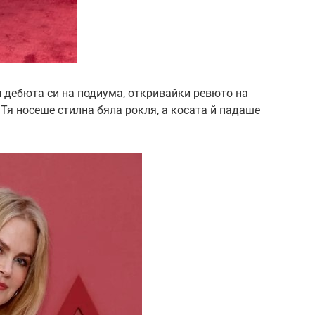
и дебюта си на подиума, откривайки ревюто на
 Тя носеше стилна бяла рокля, а косата й падаше