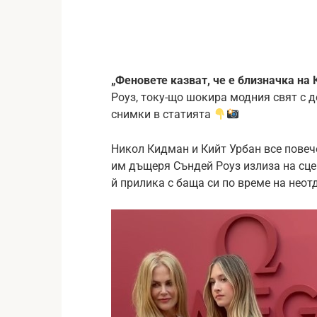
„Феновете казват, че е близначка на 
Роуз, току-що шокира модния свят с 
снимки в статията
Никол Кидман и Кийт Урбан все повеч
им дъщеря Съндей Роуз излиза на сце
й прилика с баща си по време на нео