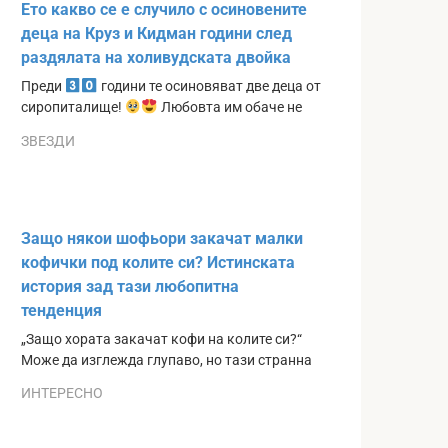
Ето какво се е случило с осиновените
деца на Круз и Кидман години след
раздялата на холивудската двойка
Преди
години те осиновяват две деца от
сиропиталище!
Любовта им обаче не
ЗВЕЗДИ
Защо някои шофьори закачат малки
кофички под колите си? Истинската
история зад тази любопитна
тенденция
„Защо хората закачат кофи на колите си?“
Може да изглежда глупаво, но тази странна
ИНТЕРЕСНО