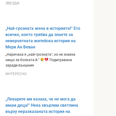
ЗВЕЗДИ
„Най-грозната жена в историята!“ Ето
всичко, което трябва да знаете за
невероятната житейска история на
Мери Ан Беван
„Наричаха я „най-грозната“, но не знаеха
нищо за болката й.“
Подигравана
заради външния
ИНТЕРЕСНО
„Лекарите ми казаха, че не мога да
имам деца!“ Нека хвърлим светлина
върху неразказаната история на