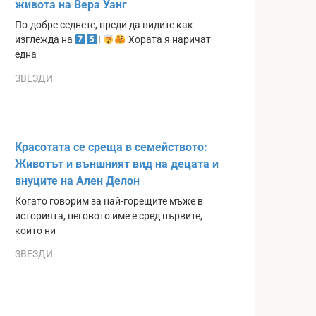
живота на Вера Уанг
По-добре седнете, преди да видите как
изглежда на
!
Хората я наричат
една
ЗВЕЗДИ
Красотата се среща в семейството:
Животът и външният вид на децата и
внуците на Ален Делон
Когато говорим за най-горещите мъже в
историята, неговото име е сред първите,
които ни
ЗВЕЗДИ