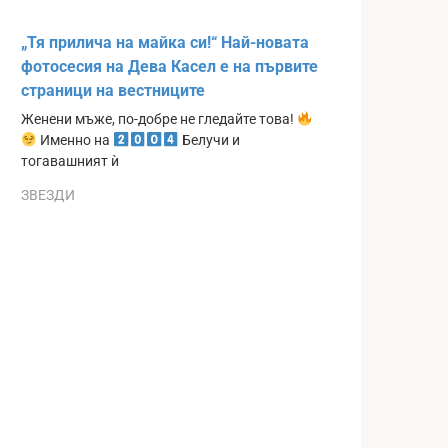
„Тя прилича на майка си!“ Най-новата
фотосесия на Дева Касел е на първите
страници на вестниците
Женени мъже, по-добре не гледайте това!
Именно на
Белучи и
тогавашният ѝ
ЗВЕЗДИ