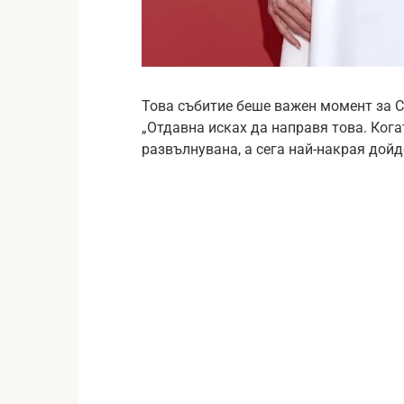
Това събитие беше важен момент за С
„Отдавна исках да направя това. Ког
развълнувана, а сега най-накрая дойде