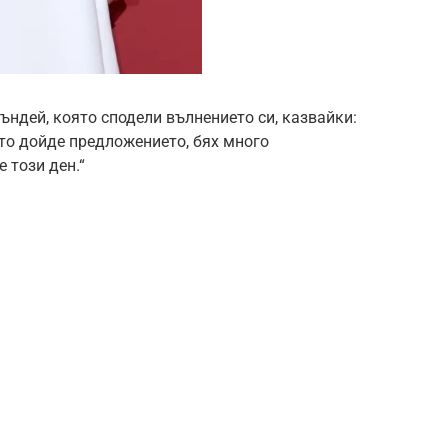
ъндей, която сподели вълнението си, казвайки:
ато дойде предложението, бях много
 този ден.“