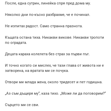
После, една сутрин, линейка спря пред дома му.
Няколко дни по-късно разбрахме, че е починал.
Не изпитах радост. Само странна празнота.
Къщата остана тиха. Никакви викове. Никакви тропоти
по оградата.
Децата караха колелета без страх за първи път.
И точно когато си мислех, че тази глава от живота ни е
затворена, на вратата ми се почука.
Отвори ми млада жена, около тридесет и пет годишна.
„Аз съм дъщеря му“, каза тихо. „Може ли да поговорим?“
Сърцето ми се сви.