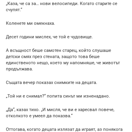
„Каза, че са за… нови велосипеди. Когато старите се
счупят.“
Коленете ми омекнаха.
Десет години мислех, че той е чудовище.
А всъщност беше самотен старец, който слушаше
детски смях през стената, защото това беше
единственото нещо, което му напомняше, че животът
продължава.
Същата вечер показах снимките на децата.
„Той ни е снимал?“ попита синът ми изненадано.
„Да“, казах тихо. „И мисля, че ви е харесвал повече,
отколкото е умеел да показва.“
Оттогава, когато децата излязат да играят, аз понякога