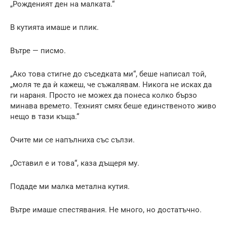
„Рожденият ден на малката.“
В кутията имаше и плик.
Вътре — писмо.
„Ако това стигне до съседката ми“, беше написал той,
„моля те да ѝ кажеш, че съжалявам. Никога не исках да
ги нараня. Просто не можех да понеса колко бързо
минава времето. Техният смях беше единственото живо
нещо в тази къща.“
Очите ми се напълниха със сълзи.
„Оставил е и това“, каза дъщеря му.
Подаде ми малка метална кутия.
Вътре имаше спестявания. Не много, но достатъчно.