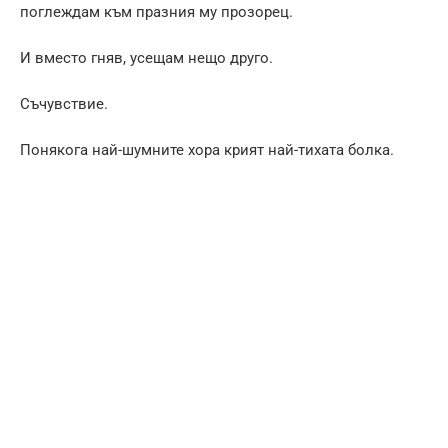
поглеждам към празния му прозорец.
И вместо гняв, усещам нещо друго.
Съчувствие.
Понякога най-шумните хора крият най-тихата болка.