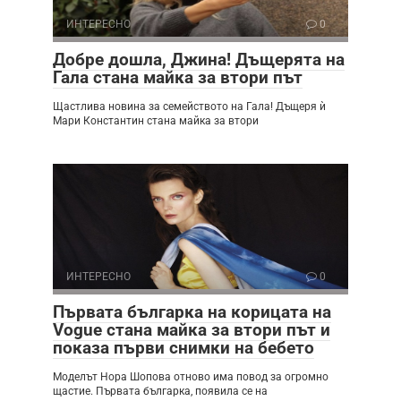
ИНТЕРЕСНО
0
Добре дошла, Джина! Дъщерята на
Гала стана майка за втори път
Щастлива новина за семейството на Гала! Дъщеря ѝ
Мари Константин стана майка за втори
ИНТЕРЕСНО
0
Първата българка на корицата на
Vogue стана майка за втори път и
показа първи снимки на бебето
Моделът Нора Шопова отново има повод за огромно
щастие. Първата българка, появила се на