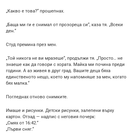
„Какво е това?“ прошепнах.
„Баща ми ги е снимал от прозореца си“, каза тя. „Всеки
ден.“
Студ премина през мен.
„Той никога не ви мразеше“, продължи тя. „Просто… не
знаеше как да говори с хората. Майка ми почина преди
години. А аз живея в друг град. Вашите деца бяха
единственото нещо, което му напомняше за мен, когато
бях малка.“
Погледнах отново снимките.
Имаше и рисунки. Детски рисунки, залепени върху
картон. Отзад — надпис с неговия почерк:
„Смях от 16:42.“
„Първи сняг.“