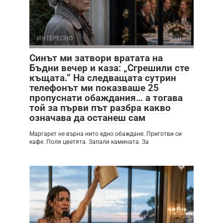
ИНТЕРЕСНО
0
Синът ми затвори вратата на
Бъдни вечер и каза: „Сгрешили сте
къщата.“ На следващата сутрин
телефонът ми показваше 25
пропуснати обаждания… а тогава
той за първи път разбра какво
означава да останеш сам
Маргарет не върна нито едно обаждане. Приготви си
кафе. Поля цветята. Запали камината. За