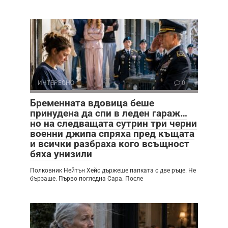
ИНТЕРЕСНО
0
Бременната вдовица беше
принудена да спи в леден гараж…
но на следващата сутрин три черни
военни джипа спряха пред къщата
и всички разбраха кого всъщност
бяха унизили
Полковник Нейтън Хейс държеше папката с две ръце. Не
бързаше. Първо погледна Сара. После