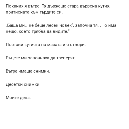
Поканих я вътре. Тя държеше стара дървена кутия,
притисната към гърдите си.
„Баща ми… не беше лесен човек“, започна тя. „Но има
нещо, което трябва да видите.“
Постави кутията на масата и я отвори.
Ръцете ми започнаха да треперят.
Вътре имаше снимки.
Десетки снимки.
Моите деца.