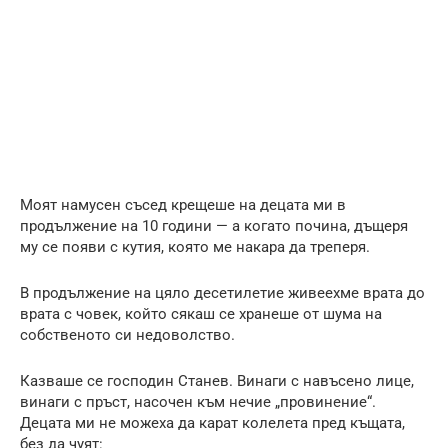
Моят намусен съсед крещеше на децата ми в
продължение на 10 години — а когато почина, дъщеря
му се появи с кутия, която ме накара да треперя.
В продължение на цяло десетилетие живеехме врата до
врата с човек, който сякаш се хранеше от шума на
собственото си недоволство.
Казваше се господин Станев. Винаги с навъсено лице,
винаги с пръст, насочен към нечие „провинение“.
Децата ми не можеха да карат колелета пред къщата,
без да чуят: