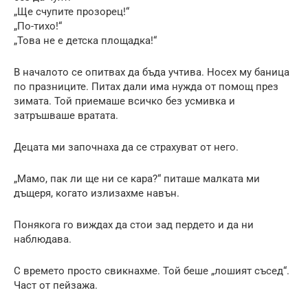
„Ще счупите прозорец!“
„По-тихо!“
„Това не е детска площадка!“
В началото се опитвах да бъда учтива. Носех му баница
по празниците. Питах дали има нужда от помощ през
зимата. Той приемаше всичко без усмивка и
затръшваше вратата.
Децата ми започнаха да се страхуват от него.
„Мамо, пак ли ще ни се кара?“ питаше малката ми
дъщеря, когато излизахме навън.
Понякога го виждах да стои зад пердето и да ни
наблюдава.
С времето просто свикнахме. Той беше „лошият съсед“.
Част от пейзажа.