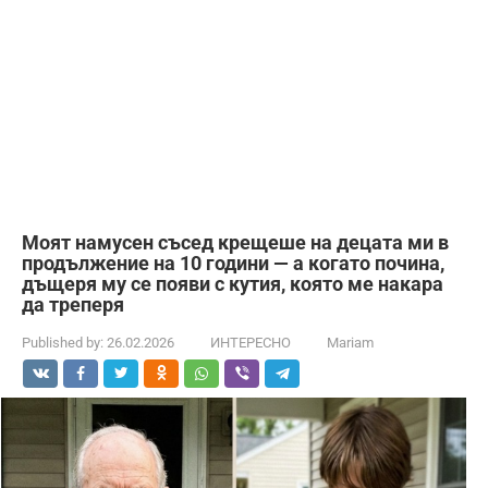
Моят намусен съсед крещеше на децата ми в
продължение на 10 години — а когато почина,
дъщеря му се появи с кутия, която ме накара
да треперя
Published by:
26.02.2026
ИНТЕРЕСНО
Mariam