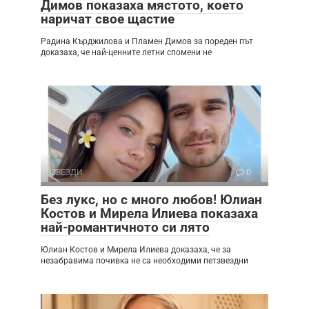
Димов показаха мястото, което
наричат свое щастие
Радина Кърджилова и Пламен Димов за пореден път
доказаха, че най-ценните летни спомени не
ЗВЕЗДИ
0
Без лукс, но с много любов! Юлиан
Костов и Мирела Илиева показаха
най-романтичното си лято
Юлиан Костов и Мирела Илиева доказаха, че за
незабравима почивка не са необходими петзвездни