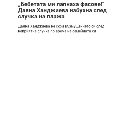
„Бебетата ми лапнаха фасове!“
Даяна Ханджиева избухна след
случка на плажа
Даяна Ханджиева не скри възмущението си след
неприятна случка по време на семейната си