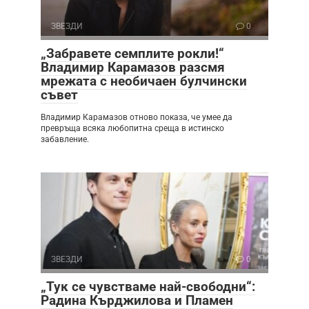
ЗВЕЗДИ
0
„Забравете семплите рокли!“
Владимир Карамазов разсмя
мрежата с необичаен булчински
съвет
Владимир Карамазов отново показа, че умее да
превръща всяка любопитна среща в истинско
забавление.
ЗВЕЗДИ
0
„Тук се чувстваме най-свободни“:
Радина Кърджилова и Пламен