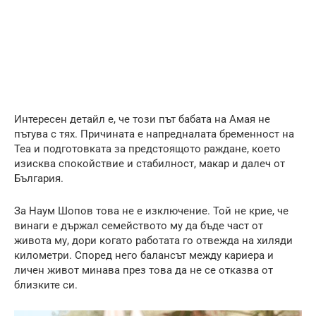
Интересен детайл е, че този път бабата на Амая не
пътува с тях. Причината е напредналата бременност на
Теа и подготовката за предстоящото раждане, което
изисква спокойствие и стабилност, макар и далеч от
България.
За Наум Шопов това не е изключение. Той не крие, че
винаги е държал семейството му да бъде част от
живота му, дори когато работата го отвежда на хиляди
километри. Според него балансът между кариера и
личен живот минава през това да не се отказва от
близките си.