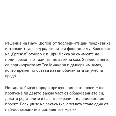
Решение на Наум Шопов от последните дни предизвика
истински трус сред родителите и феновете му. Водещият
на „Ергенът“ отново е в Шри Ланка за снимките на
новия сезон, но този път не замина сам. Заедно с него
са партньорката му Теа Минкова и дъщеря им Амая,
която временно остава извън обичайната си учебна
среда.
Новината бързо породи притеснение и въпроси – ще
пропусне ли детето важна част от образованието си,
докато родителите ѝ са ангажирани с телевизионния
проект. Реакциите не закъсняха, а темата стана една от
най-обсъжданите в социалните мрежи.