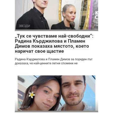
ЗВЕЗДИ
0
„Тук се чувстваме най-свободни“:
Радина Кърджилова и Пламен
Димов показаха мястото, което
наричат свое щастие
Радина Кърджилова и Пламен Димов за пореден път
доказаха, че най-ценните летни спомени не
ЗВЕЗДИ
0