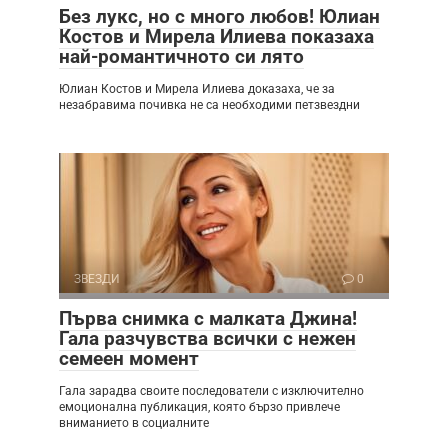
Без лукс, но с много любов! Юлиан
Костов и Мирела Илиева показаха
най-романтичното си лято
Юлиан Костов и Мирела Илиева доказаха, че за
незабравима почивка не са необходими петзвездни
ЗВЕЗДИ
0
Първа снимка с малката Джина!
Гала разчувства всички с нежен
семеен момент
Гала зарадва своите последователи с изключително
емоционална публикация, която бързо привлече
вниманието в социалните