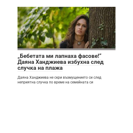
ЗВЕЗДИ
0
„Бебетата ми лапнаха фасове!“
Даяна Ханджиева избухна след
случка на плажа
Даяна Ханджиева не скри възмущението си след
неприятна случка по време на семейната си