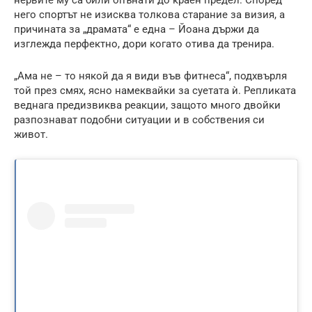
него спортът не изисква толкова старание за визия, а
причината за „драмата“ е една – Йоана държи да
изглежда перфектно, дори когато отива да тренира.
„Ама не – то някой да я види във фитнеса“, подхвърля
той през смях, ясно намеквайки за суетата ѝ. Репликата
веднага предизвиква реакции, защото много двойки
разпознават подобни ситуации и в собствения си
живот.