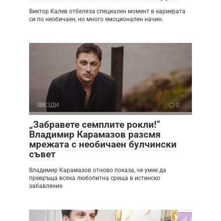
Виктор Калев отбеляза специален момент в кариерата
си по необичаен, но много емоционален начин.
ЗВЕЗДИ
0
„Забравете семплите рокли!“
Владимир Карамазов разсмя
мрежата с необичаен булчински
съвет
Владимир Карамазов отново показа, че умее да
превръща всяка любопитна среща в истинско
забавление.