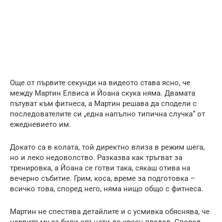
Още от първите секунди на видеото става ясно, че
между Мартин Елвиса и Йоана скука няма. Двамата
пътуват към фитнеса, а Мартин решава да сподели с
последователите си „една напълно типична случка“ от
ежедневието им.
Докато са в колата, той директно влиза в режим шега,
но и леко недоволство. Разказва как тръгват за
тренировка, а Йоана се готви така, сякаш отива на
вечерно събитие. Грим, коса, време за подготовка –
всичко това, според него, няма нищо общо с фитнеса.
Мартин не спестява детайлите и с усмивка обяснява, че
нервите му са били опънати до краен предел. Според