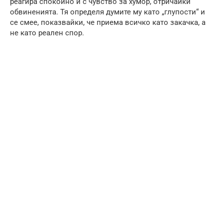
реагира спокойно и с чувство за хумор, отричайки
обвиненията. Тя определя думите му като „глупости“ и
се смее, показвайки, че приема всичко като закачка, а
не като реален спор.