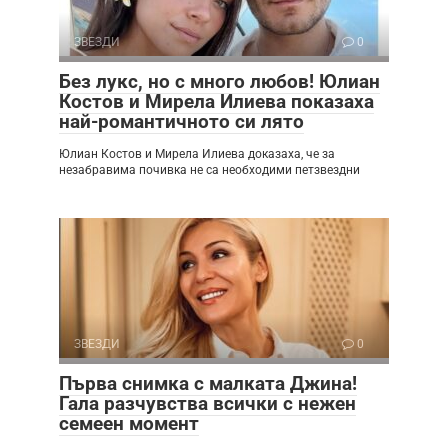
ЗВЕЗДИ
0
Без лукс, но с много любов! Юлиан
Костов и Мирела Илиева показаха
най-романтичното си лято
Юлиан Костов и Мирела Илиева доказаха, че за
незабравима почивка не са необходими петзвездни
ЗВЕЗДИ
0
Първа снимка с малката Джина!
Гала разчувства всички с нежен
семеен момент