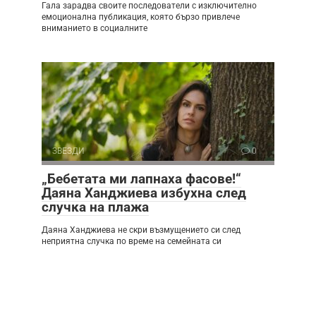
Гала зарадва своите последователи с изключително
емоционална публикация, която бързо привлече
вниманието в социалните
ЗВЕЗДИ
0
„Бебетата ми лапнаха фасове!“
Даяна Ханджиева избухна след
случка на плажа
Даяна Ханджиева не скри възмущението си след
неприятна случка по време на семейната си