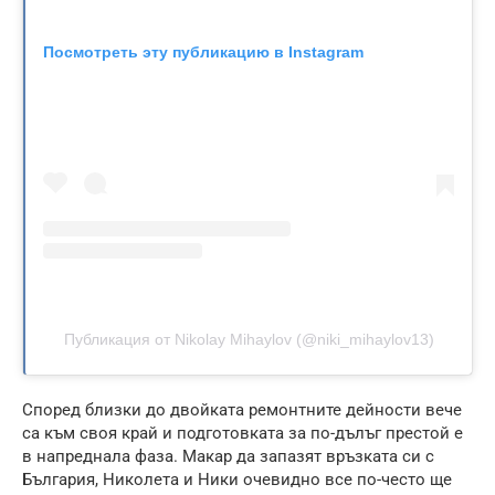
Посмотреть эту публикацию в Instagram
Публикация от Nikolay Mihaylov (@niki_mihaylov13)
Според близки до двойката ремонтните дейности вече
са към своя край и подготовката за по-дълъг престой е
в напреднала фаза. Макар да запазят връзката си с
България, Николета и Ники очевидно все по-често ще