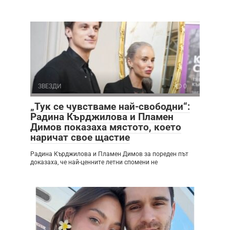
ЗВЕЗДИ
0
„Тук се чувстваме най-свободни“:
Радина Кърджилова и Пламен
Димов показаха мястото, което
наричат свое щастие
Радина Кърджилова и Пламен Димов за пореден път
доказаха, че най-ценните летни спомени не