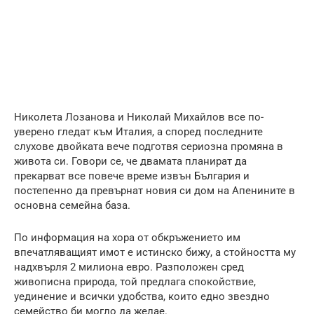
Николета Лозанова и Николай Михайлов все по-
уверено гледат към Италия, а според последните
слухове двойката вече подготвя сериозна промяна в
живота си. Говори се, че двамата планират да
прекарват все повече време извън България и
постепенно да превърнат новия си дом на Апенините в
основна семейна база.
По информация на хора от обкръжението им
впечатляващият имот е истинско бижу, а стойността му
надхвърля 2 милиона евро. Разположен сред
живописна природа, той предлага спокойствие,
уединение и всички удобства, които едно звездно
семейство би могло да желае.