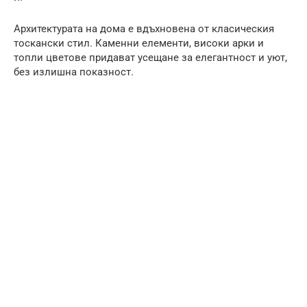
Архитектурата на дома е вдъхновена от класическия
тоскански стил. Каменни елементи, високи арки и
топли цветове придават усещане за елегантност и уют,
без излишна показност.