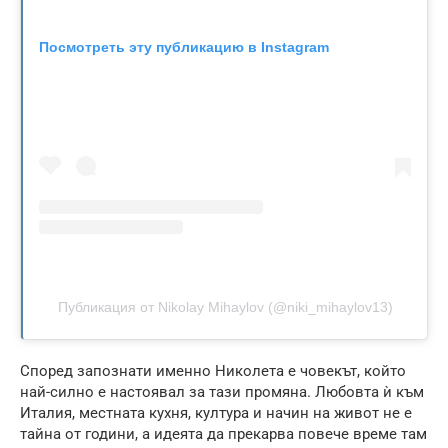
Посмотреть эту публикацию в Instagram
Публикация от Nikolay Mihaylov (@niki_mihaylov13)
Според запознати именно Николета е човекът, който
най-силно е настоявал за тази промяна. Любовта ѝ към
Италия, местната кухня, култура и начин на живот не е
тайна от години, а идеята да прекарва повече време там