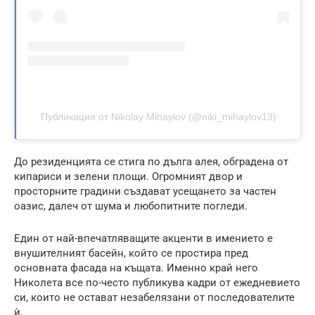
Публикация от Nikolay Mihaylov (@niki_mihaylov13)
До резиденцията се стига по дълга алея, обградена от
кипариси и зелени площи. Огромният двор и
просторните градини създават усещането за частен
оазис, далеч от шума и любопитните погледи.
Един от най-впечатляващите акценти в имението е
внушителният басейн, който се простира пред
основната фасада на къщата. Именно край него
Николета все по-често публикува кадри от ежедневието
си, които не остават незабелязани от последователите
ѝ.