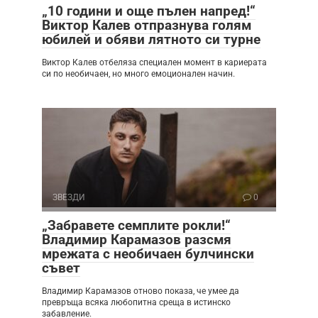
„10 години и още пълен напред!“
Виктор Калев отпразнува голям
юбилей и обяви лятното си турне
Виктор Калев отбеляза специален момент в кариерата
си по необичаен, но много емоционален начин.
ЗВЕЗДИ
0
„Забравете семплите рокли!“
Владимир Карамазов разсмя
мрежата с необичаен булчински
съвет
Владимир Карамазов отново показа, че умее да
превръща всяка любопитна среща в истинско
забавление.