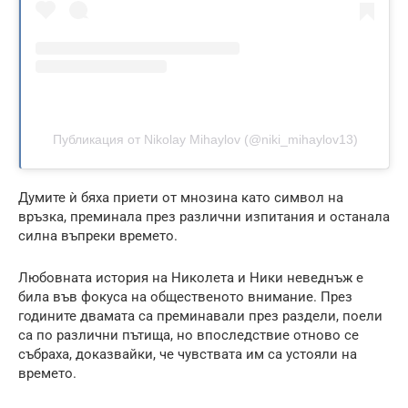
Публикация от Nikolay Mihaylov (@niki_mihaylov13)
Думите ѝ бяха приети от мнозина като символ на
връзка, преминала през различни изпитания и останала
силна въпреки времето.
Любовната история на Николета и Ники неведнъж е
била във фокуса на общественото внимание. През
годините двамата са преминавали през раздели, поели
са по различни пътища, но впоследствие отново се
събраха, доказвайки, че чувствата им са устояли на
времето.