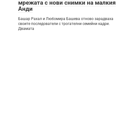
мрежата с нови снимки на малкия
Анди
Башар Рахал и Любомира Башева отново зарадваха
своите последователи с трогателни семейни кадри.
Двамата