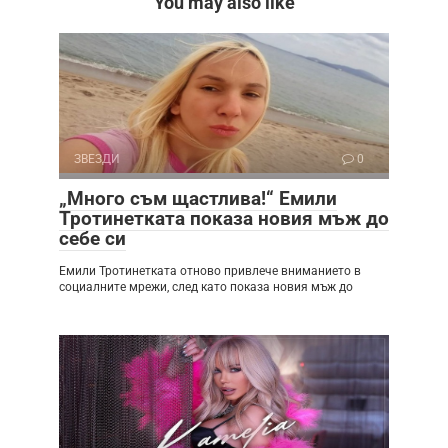
You may also like
ЗВЕЗДИ
0
„Много съм щастлива!“ Емили
Тротинетката показа новия мъж до
себе си
Емили Тротинетката отново привлече вниманието в
социалните мрежи, след като показа новия мъж до