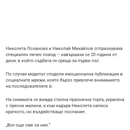
Николета Лозанова и Николай Михайлов отпразнуваха
специален личен повод – навършиха се 20 години от
деня, в който съдбата ги среща за първи път.
По случая моделът сподели емоционална публикация в
социалните мрежи, която бързо привлече вниманието
на последователите ѝ.
На снимката се вижда стилна празнична торта, украсена
с пресни малини, а към кадъра Николета написа
краткото, но въздействащо послание:
„Все още сме си ние.“