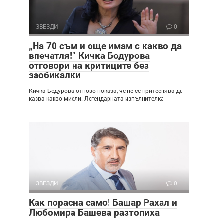
ЗВЕЗДИ
0
„На 70 съм и още имам с какво да
впечатля!“ Кичка Бодурова
отговори на критиците без
заобикалки
Кичка Бодурова отново показа, че не се притеснява да
казва какво мисли. Легендарната изпълнителка
ЗВЕЗДИ
0
Как порасна само! Башар Рахал и
Любомира Башева разтопиха