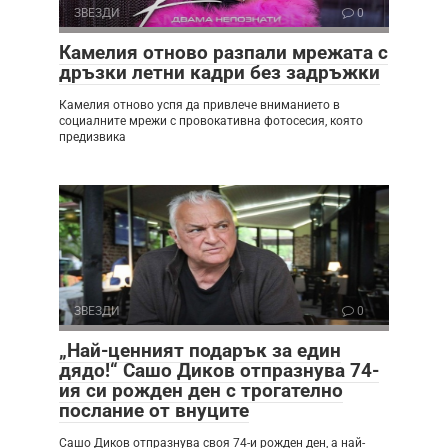
ЗВЕЗДИ
0
Камелия отново разпали мрежата с
дръзки летни кадри без задръжки
Камелия отново успя да привлече вниманието в
социалните мрежи с провокативна фотосесия, която
предизвика
ЗВЕЗДИ
0
„Най-ценният подарък за един
дядо!“ Сашо Диков отпразнува 74-
ия си рожден ден с трогателно
послание от внуците
Сашо Диков отпразнува своя 74-и рожден ден, а най-