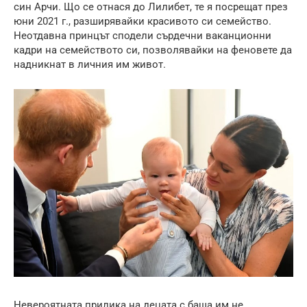
син Арчи. Що се отнася до Лилибет, те я посрещат през
юни 2021 г., разширявайки красивото си семейство.
Неотдавна принцът сподели сърдечни ваканционни
кадри на семейството си, позволявайки на феновете да
надникнат в личния им живот.
Невероятната прилика на децата с баща им не