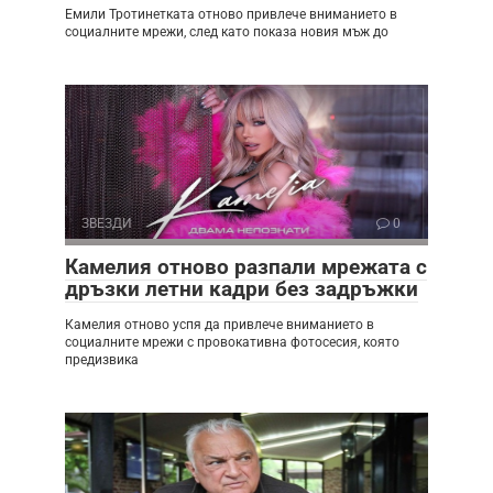
Емили Тротинетката отново привлече вниманието в
социалните мрежи, след като показа новия мъж до
ЗВЕЗДИ
0
Камелия отново разпали мрежата с
дръзки летни кадри без задръжки
Камелия отново успя да привлече вниманието в
социалните мрежи с провокативна фотосесия, която
предизвика