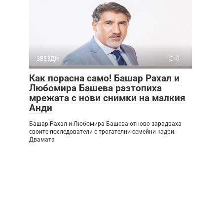
ЗВЕЗДИ
0
Как порасна само! Башар Рахал и
Любомира Башева разтопиха
мрежата с нови снимки на малкия
Анди
Башар Рахал и Любомира Башева отново зарадваха
своите последователи с трогателни семейни кадри.
Двамата