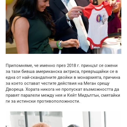
Припомняме, че именно през 2018 г. принцът се ожени
за тази бивша американска актриса, превръщайки се в
една от най-скандалните двойки в монархията, причина
за което остават честите действия на Меган срещу
Двореца. Хората никога не пропускат възможността да
правят паралели между нея и Кейт Мидълтън, смятайки
ги за истински противоположности.