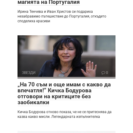
магията на Португалия
Ирина Тенчева и Иван Христов си подариха
незабравимо пътешествие до Португалия, откъдето
споделиха красиви
ЗВЕЗДИ
0
„На 70 съм и още имам с какво да
впечатля!“ Кичка Бодурова
отговори на критиците без
заобикалки
Кичка Бодурова отново показа, че не се притеснява да
казва какво мисли. Легендарната изпълнителка