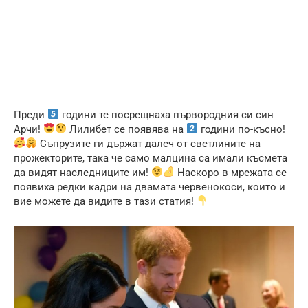
Преди
години те посрещнаха първородния си син
Арчи!
Лилибет се появява на
години по-късно!
Съпрузите ги държат далеч от светлините на
прожекторите, така че само малцина са имали късмета
да видят наследниците им!
Наскоро в мрежата се
появиха редки кадри на двамата червенокоси, които и
вие можете да видите в тази статия!