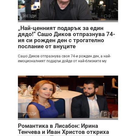
ЗВЕЗДИ
0
„Най-ценният подарък за един
дядо!“ Сашо Диков отпразнува 74-
ия си рожден ден с трогателно
послание от внуците
Сашо Диков отпразнува своя 74-и рожден ден, а най-
емоционалният подарък дойде от най-близките му
ЗВЕЗДИ
0
Романтика в Лисабон: Ирина
Тенчева и Иван Христов откриха