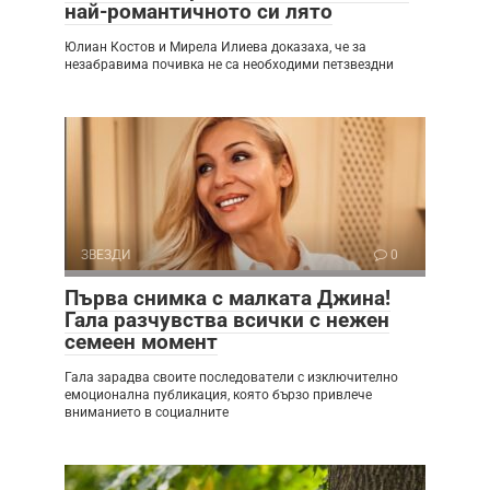
най-романтичното си лято
Юлиан Костов и Мирела Илиева доказаха, че за
незабравима почивка не са необходими петзвездни
ЗВЕЗДИ
0
Първа снимка с малката Джина!
Гала разчувства всички с нежен
семеен момент
Гала зарадва своите последователи с изключително
емоционална публикация, която бързо привлече
вниманието в социалните