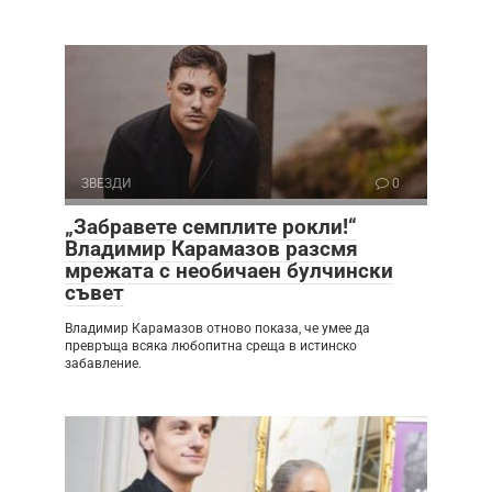
ЗВЕЗДИ
0
„Забравете семплите рокли!“
Владимир Карамазов разсмя
мрежата с необичаен булчински
съвет
Владимир Карамазов отново показа, че умее да
превръща всяка любопитна среща в истинско
забавление.