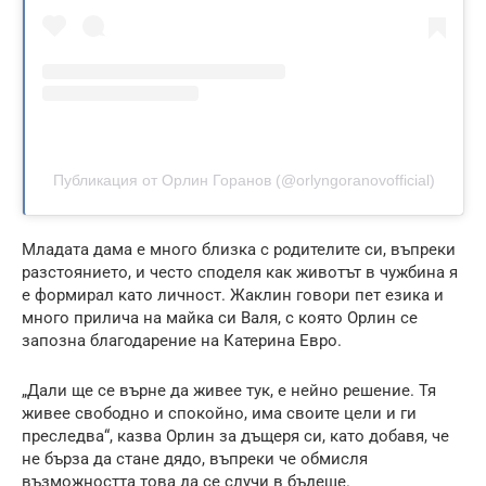
Публикация от Орлин Горанов (@orlyngoranovofficial)
Младата дама е много близка с родителите си, въпреки
разстоянието, и често споделя как животът в чужбина я
е формирал като личност. Жаклин говори пет езика и
много прилича на майка си Валя, с която Орлин се
запозна благодарение на Катерина Евро.
„Дали ще се върне да живее тук, е нейно решение. Тя
живее свободно и спокойно, има своите цели и ги
преследва“, казва Орлин за дъщеря си, като добавя, че
не бърза да стане дядо, въпреки че обмисля
възможността това да се случи в бъдеще.