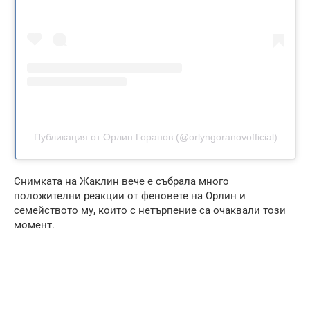
Публикация от Орлин Горанов (@orlyngoranovofficial)
Снимката на Жаклин вече е събрала много
положителни реакции от феновете на Орлин и
семейството му, които с нетърпение са очаквали този
момент.