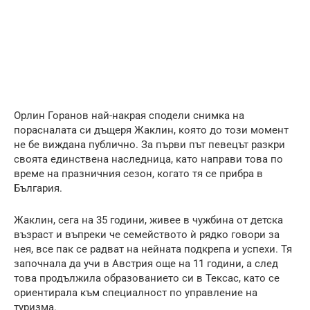
Орлин Горанов най-накрая сподели снимка на
порасналата си дъщеря Жаклин, която до този момент
не бе виждана публично. За първи път певецът разкри
своята единствена наследница, като направи това по
време на празничния сезон, когато тя се прибра в
България.
Жаклин, сега на 35 години, живее в чужбина от детска
възраст и въпреки че семейството ѝ рядко говори за
нея, все пак се радват на нейната подкрепа и успехи. Тя
започнала да учи в Австрия още на 11 години, а след
това продължила образованието си в Тексас, като се
ориентирала към специалност по управление на
туризма.