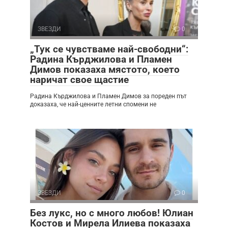
ЗВЕЗДИ
0
„Тук се чувстваме най-свободни“:
Радина Кърджилова и Пламен
Димов показаха мястото, което
наричат свое щастие
Радина Кърджилова и Пламен Димов за пореден път
доказаха, че най-ценните летни спомени не
ЗВЕЗДИ
0
Без лукс, но с много любов! Юлиан
Костов и Мирела Илиева показаха