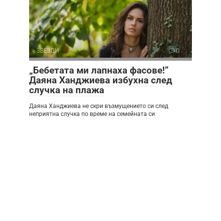
ЗВЕЗДИ
0
„Бебетата ми лапнаха фасове!“
Даяна Ханджиева избухна след
случка на плажа
Даяна Ханджиева не скри възмущението си след
неприятна случка по време на семейната си