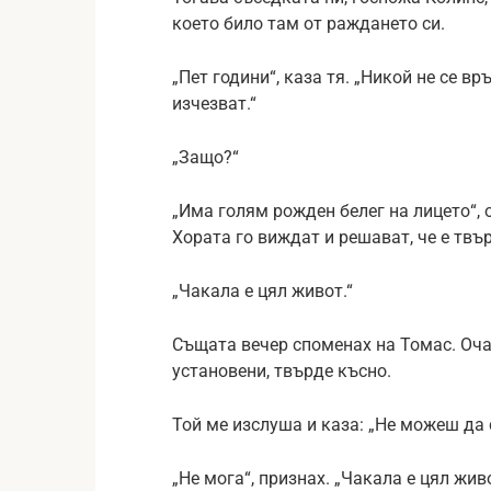
което било там от раждането си.
„Пет години“, каза тя. „Никой не се в
изчезват.“
„Защо?“
„Има голям рожден белег на лицето“, 
Хората го виждат и решават, че е твър
„Чакала е цял живот.“
Същата вечер споменах на Томас. Оча
установени, твърде късно.
Той ме изслуша и каза: „Не можеш да 
„Не мога“, признах. „Чакала е цял живо