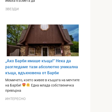
имаха късмета да
ЗВЕЗДИ
„Ако Барби имаше къща!“ Нека да
разгледаме тази абсолютно уникална
къща, вдъхновена от Барби
Момичето, което живее в къщата на мечтите
на Барби!
Една млада собственичка
превърна
ИНТЕРЕСНО