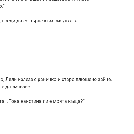
.“
, преди да се върне към рисунката.
о, Лили излезе с раничка и старо плюшено зайче,
е да изчезне.
та: „Това наистина ли е моята къща?“