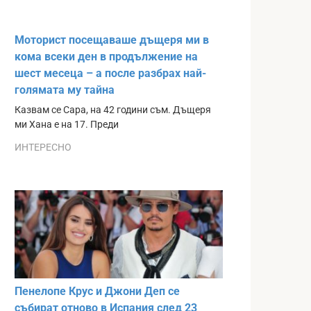
Моторист посещаваше дъщеря ми в
кома всеки ден в продължение на
шест месеца – а после разбрах най-
голямата му тайна
Казвам се Сара, на 42 години съм. Дъщеря
ми Хана е на 17. Преди
ИНТЕРЕСНО
Пенелопе Крус и Джони Деп се
събират отново в Испания след 23