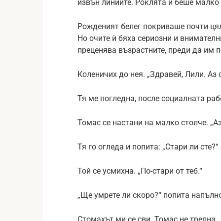
извън линиите. Роклята ѝ беше малко 
Рожденият белег покриваше почти цял
Но очите ѝ бяха сериозни и внимателни
преценява възрастните, преди да им 
Коленичих до нея. „Здравей, Лили. Аз
Тя ме погледна, после социалната раб
Томас се настани на малко столче. „А
Тя го огледа и попита: „Стари ли сте?“
Той се усмихна. „По-стари от теб.“
„Ще умрете ли скоро?“ попита напълн
Стомахът ми се сви. Томас не трепна. 