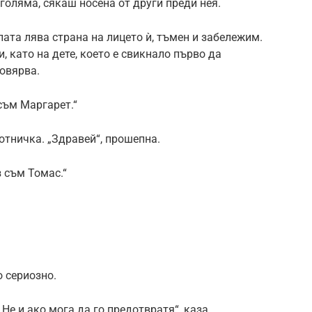
голяма, сякаш носена от други преди нея.
ата лява страна на лицето ѝ, тъмен и забележим.
, като на дете, което е свикнало първо да
повярва.
 съм Маргарет.“
отничка. „Здравей“, прошепна.
з съм Томас.“
о сериозно.
„Не и ако мога да го предотвратя“, каза.