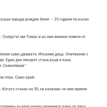
скаше заради рожден белег – 25 години по-късно
. Съпругът ми Томас и аз сме женени повече от
 бяхме само двамата. Искахме деца. Опитвахме с
ди. Един ден лекарят сгъна ръце и каза:
и. Съжалявам.“
и план. Само край.
 Когато станах на 50, си казахме, че сме приели
 спомена за едно малко момиче в дома за деца,