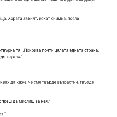
ръща. Хората звънят, искат снимка, после
отвърна тя. „Покрива почти цялата едната страна.
де трудно.“
квах да каже, че сме твърде възрастни, твърде
спреш да мислиш за нея.“
т.“