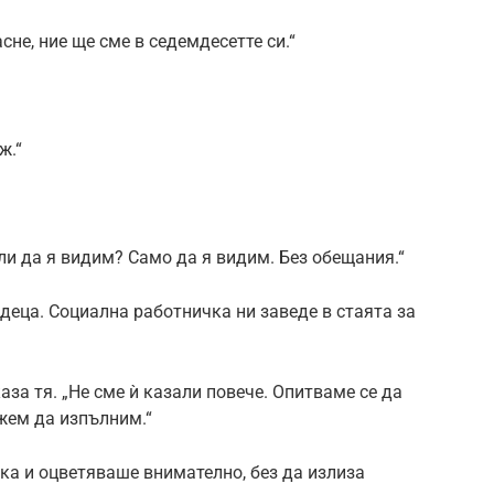
сне, ние ще сме в седемдесетте си.“
ж.“
ли да я видим? Само да я видим. Без обещания.“
деца. Социална работничка ни заведе в стаята за
каза тя. „Не сме ѝ казали повече. Опитваме се да
жем да изпълним.“
ка и оцветяваше внимателно, без да излиза