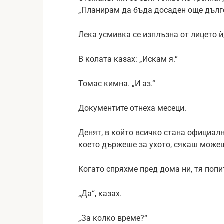
„Планирам да бъда досаден още дълго
Лека усмивка се изплъзна от лицето ѝ
В колата казах: „Искам я.“
Томас кимна. „И аз.“
Документите отнеха месеци.
Денят, в който всичко стана официалн
което държеше за ухото, сякаш можеш
Когато спряхме пред дома ни, тя попи
„Да“, казах.
„За колко време?“