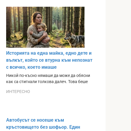
Историята на една майка, едно дете и
вълкът, който се втурна към непознат
с всичко, което имаше
Никой по-късно нямаше да може да обясни
как са стигнали толкова далеч. Това беше
ИНТЕРЕСНО
Автобусът се носеше към
кръстовището без шофьор. Един