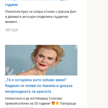
години
Пенелопе Крус се събра отново с Джони Деп
и двамата актьори споделиха сърдечен
момент,
ЗВЕЗДИ
„Тя е остаряла като хубаво вино!“
Кидман се появи по бикини и доказа
непреходната си красота
Незаконно е да изглеждаш толкова
привлекателен на 55 години!
Папараци