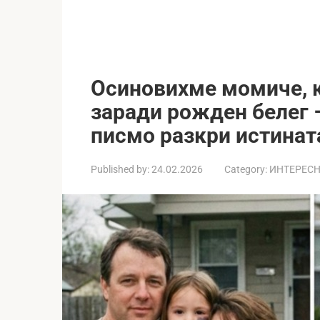
Осиновихме момиче, к
заради рожден белег 
писмо разкри истинат
Published by:
24.02.2026
Category:
ИНТЕРЕС