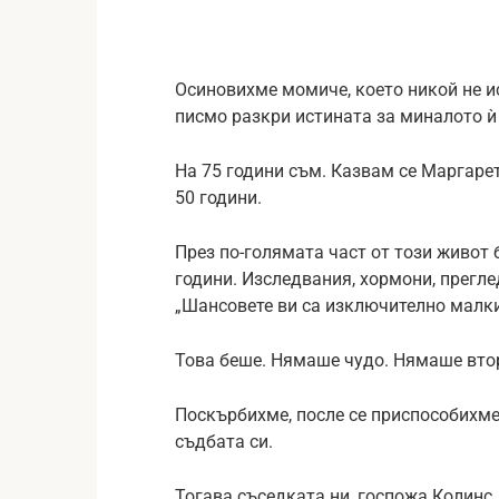
Осиновихме момиче, което никой не и
писмо разкри истината за миналото ѝ
На 75 години съм. Казвам се Маргарет
50 години.
През по-голямата част от този живот
години. Изследвания, хормони, прегле
„Шансовете ви са изключително малк
Това беше. Нямаше чудо. Нямаше втор
Поскърбихме, после се приспособихме.
съдбата си.
Тогава съседката ни, госпожа Колинс,