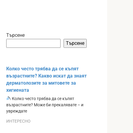
Търсене
Търсене
Колко често трябва да се къпят
възрастните? Какво искат да знаят
дерматолозите за митовете за
хигиената
Колко често трябва да се къпят
възрастните? Може би прекалявате – и
увреждате
ИНТЕРЕСНО