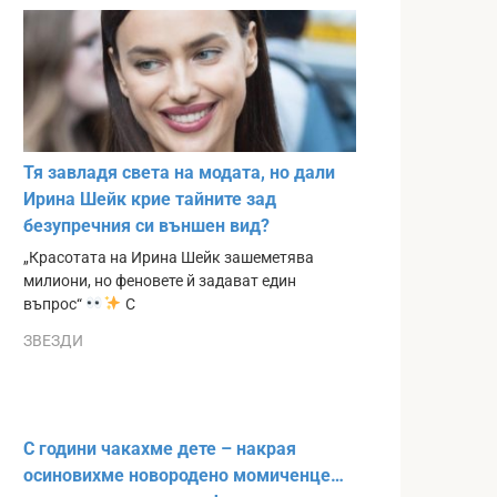
Тя завладя света на модата, но дали
Ирина Шейк крие тайните зад
безупречния си външен вид?
„Красотата на Ирина Шейк зашеметява
милиони, но феновете й задават един
въпрос“
С
ЗВЕЗДИ
С години чакахме дете – накрая
осиновихме новородено момиченце…