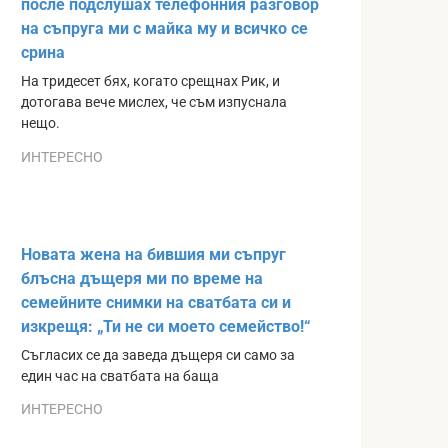
после подслушах телефонния разговор
на съпруга ми с майка му и всичко се
срина
На тридесет бях, когато срещнах Рик, и
дотогава вече мислех, че съм изпуснала
нещо.
ИНТЕРЕСНО
Новата жена на бившия ми съпруг
блъсна дъщеря ми по време на
семейните снимки на сватбата си и
изкрещя: „Ти не си моето семейство!“
Съгласих се да заведа дъщеря си само за
един час на сватбата на баща
ИНТЕРЕСНО