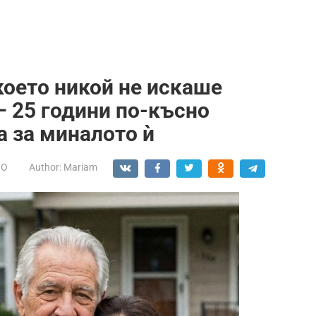
оето никой не искаше
– 25 години по-късно
а за миналото ѝ
НО
Author:
Mariam