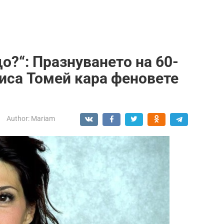
о?“: Празнуването на 60-
иса Томей кара феновете
Author:
Mariam