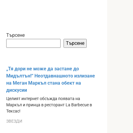
Търсене
Търсене
„Тя дори не може да застане до
Мидълтън!“ Неотдавнашното излизане
на Меган Маркъл стана обект на
дискусии
Целият интернет обсъжда появата на
Маркъл и принца в ресторант La Barbecue в
Тексас!
ЗВЕЗДИ