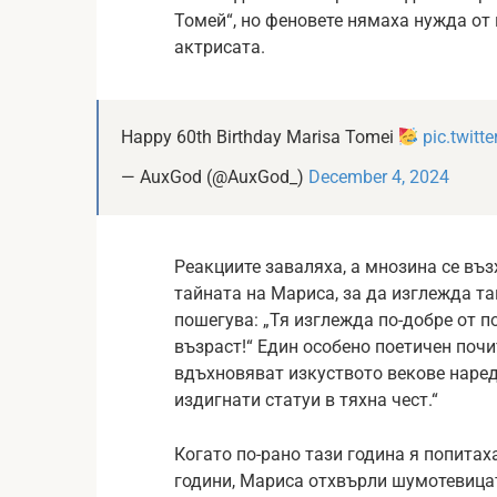
Томей“, но феновете нямаха нужда от 
актрисата.
Happy 60th Birthday Marisa Tomei
pic.twit
— AuxGod (@AuxGod_)
December 4, 2024
Реакциите заваляха, а мнозина се въз
тайната на Мариса, за да изглежда так
пошегува: „Тя изглежда по-добре от п
възраст!“ Един особено поетичен поч
вдъхновяват изкуството векове наред
издигнати статуи в тяхна чест.“
Когато по-рано тази година я попитах
години, Мариса отхвърли шумотевицата