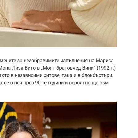
омените за незабравимите изпълнения на Мариса
Мона Лиза Вито в „Моят братовчед Вини“ (1992 г.)
кто в независими хитове, така и в блокбъстъри.
 се в нея през 90-те години и вероятно ще съм