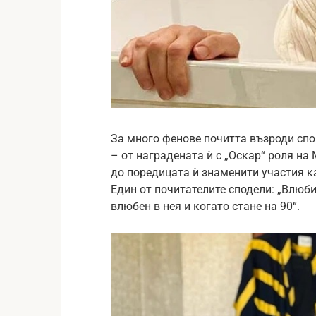
За много фенове почитта възроди сп
– от наградената ѝ с „Оскар“ роля на 
до поредицата ѝ знаменити участия ка
Един от почитателите сподели: „Влюбих
влюбен в нея и когато стане на 90“.