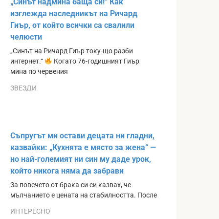
„Синът надмина баща си!“ Как
изглежда наследникът на Ричард
Гиър, от който всички са свалили
челюсти
„Синът на Ричард Гиър току-що разби
интернет.“
Когато 76-годишният Гиър
мина по червения
ЗВЕЗДИ
Съпругът ми остави децата ни гладни,
казвайки: „Кухнята е място за жена“ —
но най-големият ни син му даде урок,
който никога няма да забрави
За повечето от брака си си казвах, че
мълчанието е цената на стабилността. После
ИНТЕРЕСНО