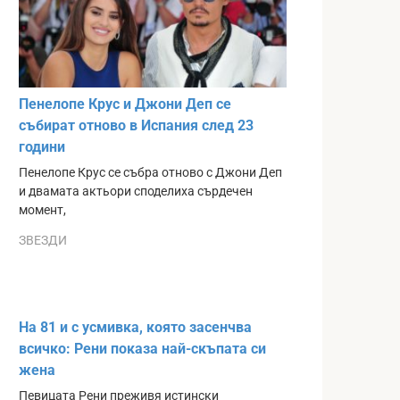
Пенелопе Крус и Джони Деп се
събират отново в Испания след 23
години
Пенелопе Крус се събра отново с Джони Деп
и двамата актьори споделиха сърдечен
момент,
ЗВЕЗДИ
На 81 и с усмивка, която засенчва
всичко: Рени показа най-скъпата си
жена
Певицата Рени преживя истински