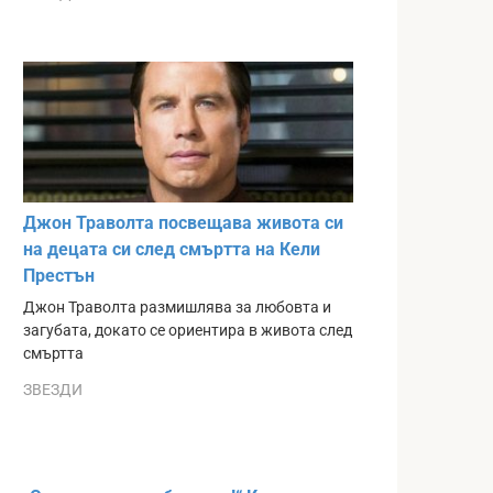
Джон Траволта посвещава живота си
на децата си след смъртта на Кели
Престън
Джон Траволта размишлява за любовта и
загубата, докато се ориентира в живота след
смъртта
ЗВЕЗДИ