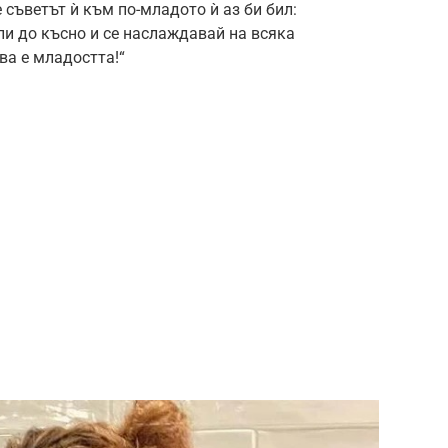
е съветът ѝ към по-младото ѝ аз би бил:
пи до късно и се наслаждавай на всяка
ва е младостта!“