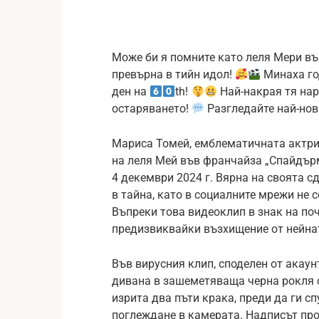
Може би я помните като леля Мери въ
превърна в тийн идол!
Минаха го
ден на
th!
Най-накрая тя нар
остаряването!
Разгледайте най-нов
Мариса Томей, емблематичната актрис
на леля Мей във франчайза „Спайдърм
4 декември 2024 г. Вярна на своята 
в тайна, като в социалните мрежи не 
Въпреки това видеоклип в знак на почи
предизвиквайки възхищение от нейнат
Във вирусния клип, споделен от акаун
дивана в зашеметяваща черна рокля с
изрита два пъти крака, преди да ги с
поглеждане в камерата. Надписът про