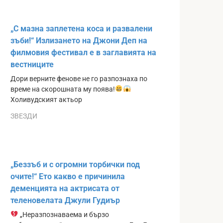
„С мазна заплетена коса и развалени
зъби!“ Излизането на Джони Деп на
филмовия фестивал е в заглавията на
вестниците
Дори верните фенове не го разпознаха по
време на скорошната му поява!
Холивудският актьор
ЗВЕЗДИ
„Беззъб и с огромни торбички под
очите!“ Ето какво е причинила
деменцията на актрисата от
теленовелата Джули Гудиър
„Неразпознаваема и бързо