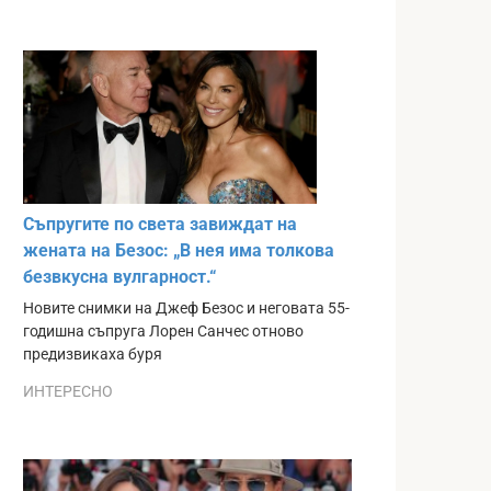
Съпругите по света завиждат на
жената на Безос: „В нея има толкова
безвкусна вулгарност.“
Новите снимки на Джеф Безос и неговата 55-
годишна съпруга Лорен Санчес отново
предизвикаха буря
ИНТЕРЕСНО