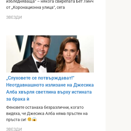
избледняваща“ – някога свирепата Бет Линч
от „Коронационна улица“, сега
ЗВЕЗДИ
„Слуховете се потвърждават!“
Неотдавнашното излизане на Джесика
Алба хвърля светлина върху истината
за брака ѝ
Феновете останаха безразлични, когато
видяха, че Джесика Алба няма пръстен на
пръста си!
ЗВЕЗДИ