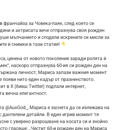
в франчайза за Човека-паяк, след което се
дини и актрисата вече отпразнува своя рожден
уши мълчанието и сподели искрените си мисли за
ите ѝ снимки в тази статия!
а, ценена от новото поколение заради ролята ѝ
ен“, наскоро отпразнува 60-ия си рожден ден на
сдържана личност, Мариса запази важния момент
се появи нито един кадър от празненството.
т в X (бивш Twitter) подпали интернет,
а вечна елегантност.
та @AuxGod_, Мариса е заснета да се излежава на
 дантелени детайли. В един игрив момент тя
пусне с уверено разрошване на косата си и знойно
сто гласеше: „Честит 60-и рожден ден на Мариса