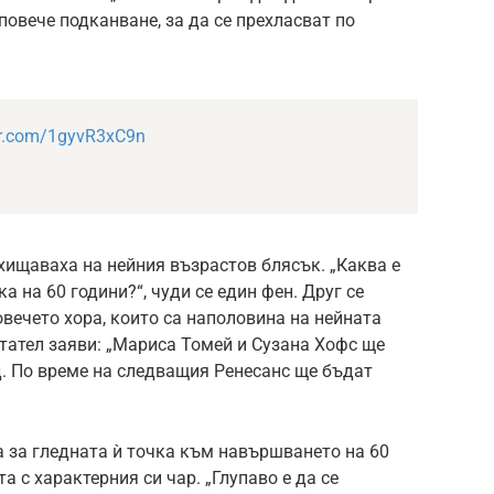
повече подканване, за да се прехласват по
ter.com/1gyvR3xC9n
хищаваха на нейния възрастов блясък. „Каква е
а на 60 години?“, чуди се един фен. Друг се
овечето хора, които са наполовина на нейната
итател заяви: „Мариса Томей и Сузана Хофс ще
. По време на следващия Ренесанс ще бъдат
а за гледната ѝ точка към навършването на 60
 с характерния си чар. „Глупаво е да се