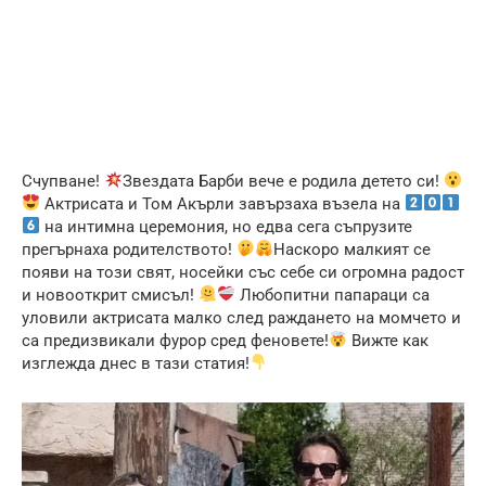
Счупване!
Звездата Барби вече е родила детето си!
Актрисата и Том Акърли завързаха възела на
на интимна церемония, но едва сега съпрузите
прегърнаха родителството!
Наскоро малкият се
появи на този свят, носейки със себе си огромна радост
и новооткрит смисъл!
Любопитни папараци са
уловили актрисата малко след раждането на момчето и
са предизвикали фурор сред феновете!
Вижте как
изглежда днес в тази статия!