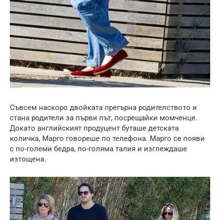
Съвсем наскоро двойката прегърна родителството и
стана родители за първи път, посрещайки момченце.
Докато английският продуцент буташе детската
количка, Марго говореше по телефона. Марго се появи
с по-големи бедра, по-голяма талия и изглеждаше
изтощена.