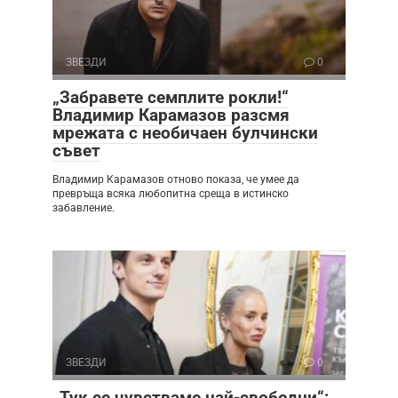
ЗВЕЗДИ
0
„Забравете семплите рокли!“
Владимир Карамазов разсмя
мрежата с необичаен булчински
съвет
Владимир Карамазов отново показа, че умее да
превръща всяка любопитна среща в истинско
забавление.
ЗВЕЗДИ
0
„Тук се чувстваме най-свободни“: