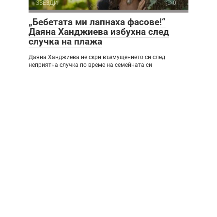
ЗВЕЗДИ
0
„Бебетата ми лапнаха фасове!“
Даяна Ханджиева избухна след
случка на плажа
Даяна Ханджиева не скри възмущението си след
неприятна случка по време на семейната си