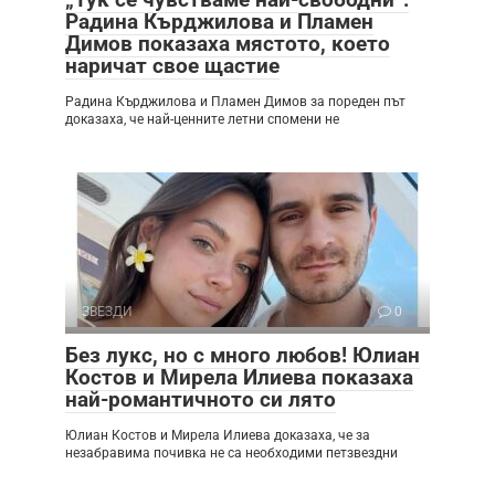
Радина Кърджилова и Пламен
Димов показаха мястото, което
наричат свое щастие
Радина Кърджилова и Пламен Димов за пореден път
доказаха, че най-ценните летни спомени не
ЗВЕЗДИ
0
Без лукс, но с много любов! Юлиан
Костов и Мирела Илиева показаха
най-романтичното си лято
Юлиан Костов и Мирела Илиева доказаха, че за
незабравима почивка не са необходими петзвездни