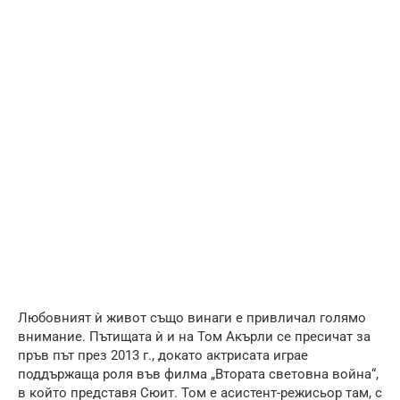
Любовният ѝ живот също винаги е привличал голямо
внимание. Пътищата ѝ и на Том Акърли се пресичат за
пръв път през 2013 г., докато актрисата играе
поддържаща роля във филма „Втората световна война“,
в който представя Сюит. Том е асистент-режисьор там, с