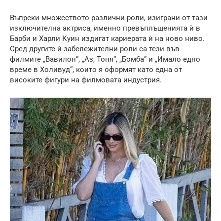
Въпреки множеството различни роли, изиграни от тази
изключителна актриса, именно превъплъщенията ѝ в
Барби и Харли Куин издигат кариерата ѝ на ново ниво.
Сред другите ѝ забележителни роли са тези във
филмите „Вавилон“, „Аз, Тоня“, „Бомба“ и „Имало едно
време в Холивуд“, които я оформят като една от
високите фигури на филмовата индустрия.