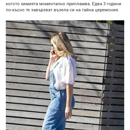
когото химията моментално припламва. Едва 3 години
по-късно те завързват възела си на тайна церемония.