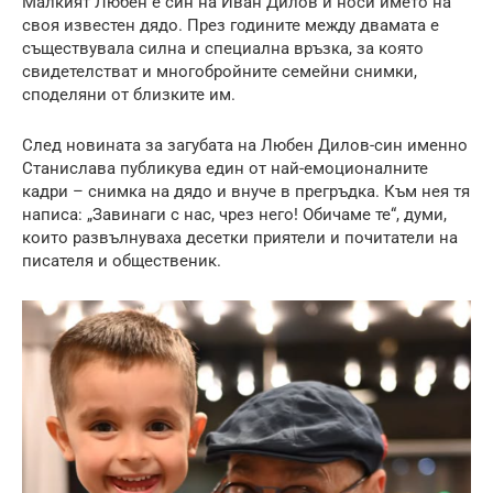
Малкият Любен е син на Иван Дилов и носи името на
своя известен дядо. През годините между двамата е
съществувала силна и специална връзка, за която
свидетелстват и многобройните семейни снимки,
споделяни от близките им.
След новината за загубата на Любен Дилов-син именно
Станислава публикува един от най-емоционалните
кадри – снимка на дядо и внуче в прегръдка. Към нея тя
написа: „Завинаги с нас, чрез него! Обичаме те“, думи,
които развълнуваха десетки приятели и почитатели на
писателя и общественик.