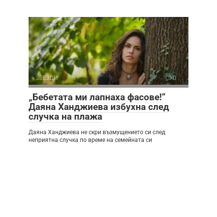
ЗВЕЗДИ
0
„Бебетата ми лапнаха фасове!“
Даяна Ханджиева избухна след
случка на плажа
Даяна Ханджиева не скри възмущението си след
неприятна случка по време на семейната си