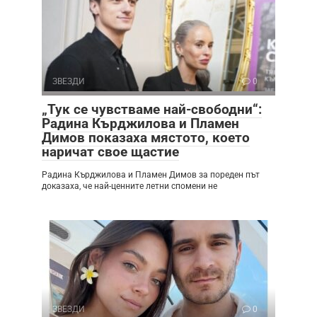
ЗВЕЗДИ
0
„Тук се чувстваме най-свободни“:
Радина Кърджилова и Пламен
Димов показаха мястото, което
наричат свое щастие
Радина Кърджилова и Пламен Димов за пореден път
доказаха, че най-ценните летни спомени не
ЗВЕЗДИ
0