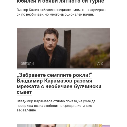
юбилей и обяви лятното си турне
Виктор Калев отбеляза специален момент в кариерата
си по необичаен, но много емоционален начин.
ЗВЕЗДИ
0
„Забравете семплите рокли!“
Владимир Карамазов разсмя
мрежата с необичаен булчински
съвет
Владимир Карамазов отново показа, че умее да
превръща всяка любопитна среща в истинско
забавление.