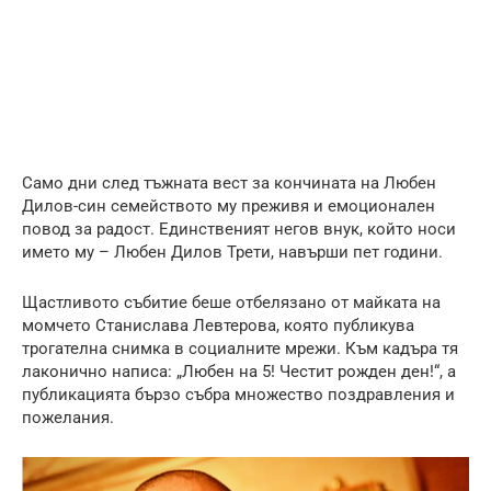
Само дни след тъжната вест за кончината на Любен
Дилов-син семейството му преживя и емоционален
повод за радост. Единственият негов внук, който носи
името му – Любен Дилов Трети, навърши пет години.
Щастливото събитие беше отбелязано от майката на
момчето Станислава Левтерова, която публикува
трогателна снимка в социалните мрежи. Към кадъра тя
лаконично написа: „Любен на 5! Честит рожден ден!“, а
публикацията бързо събра множество поздравления и
пожелания.