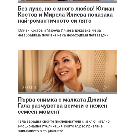
Без лукс, но с много любов! Юлиан
Костов и Мирела Илиева показаха
най-романтичното си лято
Юлиан Костов и Мирела Илиева доказаха, че за
незабравима почивка не са необходими петзвездни
ЗВЕЗДИ
0
Първа снимка с малката Джина!
Гала разчувства всички с нежен
семеен момент
Гала зарадва своите последователи с изключително
емоционална публикация, която бързо привлече
вниманието в социалните