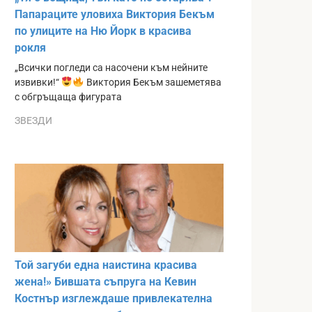
Папараците уловиха Виктория Бекъм
по улиците на Ню Йорк в красива
рокля
„Всички погледи са насочени към нейните
извивки!“
Виктория Бекъм зашеметява
с обгръщаща фигурата
ЗВЕЗДИ
Той загуби една наистина красива
жена!» Бившата съпруга на Кевин
Костнър изглеждаше привлекателна