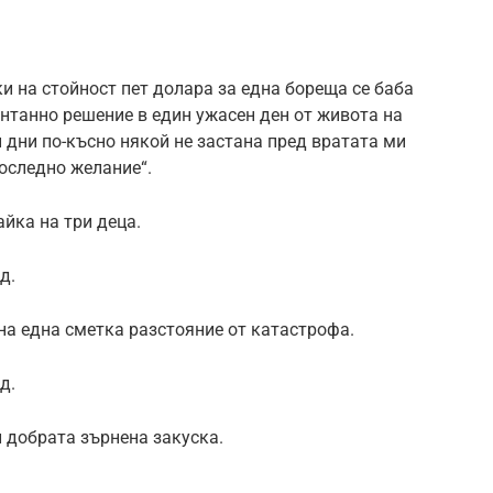
ки на стойност пет долара за една бореща се баба
онтанно решение в един ужасен ден от живота на
 дни по-късно някой не застана пред вратата ми
последно желание“.
айка на три деца.
д.
на една сметка разстояние от катастрофа.
д.
 добрата зърнена закуска.