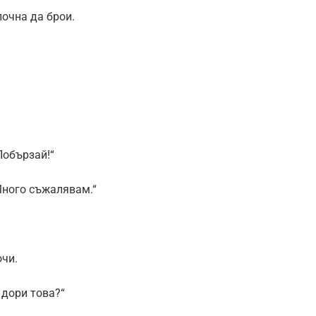
очна да брои.
Побързай!“
„Много съжалявам.“
очи.
 дори това?“