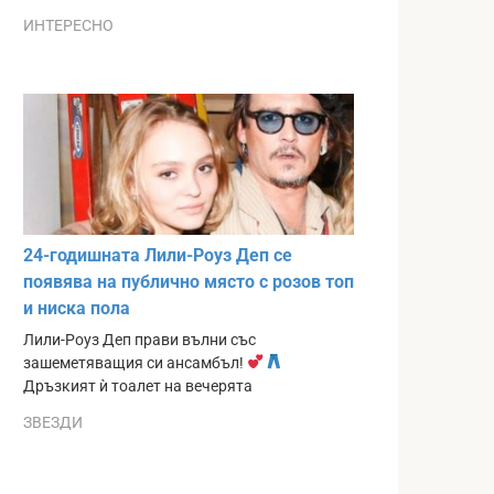
ИНТЕРЕСНО
24-годишната Лили-Роуз Деп се
появява на публично място с розов топ
и ниска пола
Лили-Роуз Деп прави вълни със
зашеметяващия си ансамбъл!
Дръзкият ѝ тоалет на вечерята
ЗВЕЗДИ