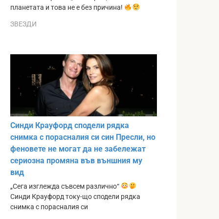
планетата и това не е без причина!
ЗВЕЗДИ
Синди Крауфорд сподели рядка
снимка с порасналия си син Пресли, но
феновете не могат да не забележат
сериозна промяна във външния му
вид
„Сега изглежда съвсем различно“
Синди Крауфорд току-що сподели рядка
снимка с порасналия си