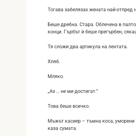
Тогава забелязах жената най-отпред н
Беше дребна. Стара. Облечена в палто
конци. Гърбът ѝ беше прегърбен, сяка
Тя сложи два артикула на лентата.
Хляб.
Мляко.
„Аз … не ми достигат.“
Това беше всичко.
Мъжът касиер – тъмна коса, уморени о
каза сумата.