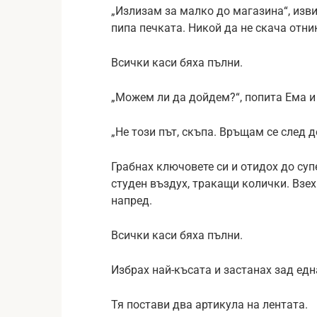
„Излизам за малко до магазина“, изви
пипа печката. Никой да не скача отни
Всички каси бяха пълни.
„Можем ли да дойдем?“, попита Ема и
„Не този път, скъпа. Връщам се след д
Грабнах ключовете си и отидох до суп
студен въздух, тракащи колички. Взех
напред.
Всички каси бяха пълни.
Избрах най-късата и застанах зад едн
Тя постави два артикула на лентата.