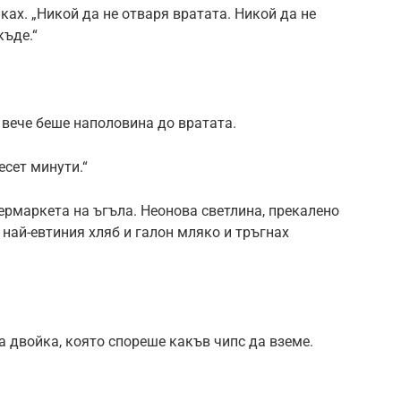
ках. „Никой да не отваря вратата. Никой да не
къде.“
 вече беше наполовина до вратата.
есет минути.“
ермаркета на ъгъла. Неонова светлина, прекалено
 най-евтиния хляб и галон мляко и тръгнах
а двойка, която спореше какъв чипс да вземе.