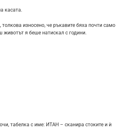
а касата.
, толкова износено, че ръкавите бяха почти само
ш животът я беше натискал с години.
чи, табелка с име: ИТАН – сканира стоките и ѝ