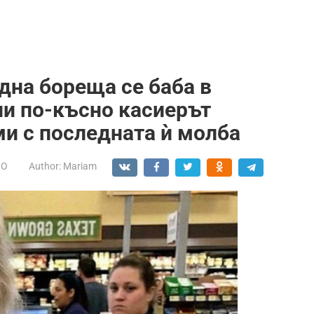
дна бореща се баба в
ни по-късно касиерът
ми с последната ѝ молба
НО
Author:
Mariam