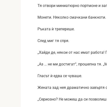
Тя отвори миниатюрно портмоне и зап
Монети. Няколко смачкани банкноти.
Ръката ѝ трепереше.
След миг тя спря.
„Хайде де, някои от нас имат работа! 
„Аз … не ми достигат“, прошепна тя. 
Гласът ѝ едва се чуваше.
Жената зад нея драматично завъртя 
„Сериозно? Не можеш да си позволиш