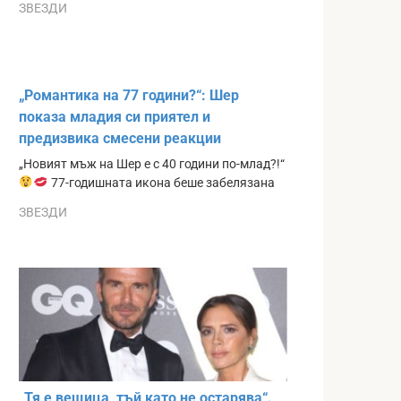
ЗВЕЗДИ
„Романтика на 77 години?“: Шер
показа младия си приятел и
предизвика смесени реакции
„Новият мъж на Шер е с 40 години по-млад?!“
77-годишната икона беше забелязана
ЗВЕЗДИ
„Тя е вещица, тъй като не остарява“.