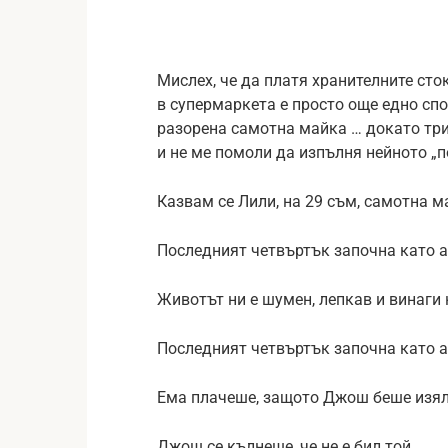
Мислех, че да платя хранителните сто
в супермаркета е просто още едно сп
разорена самотна майка … докато три
и не ме помоли да изпълня нейното „
Казвам се Лили, на 29 съм, самотна м
Последният четвъртък започна като а
Животът ни е шумен, лепкав и винаги 
Последният четвъртък започна като а
Ема плачеше, защото Джош беше изял
Джош се кълнеше, че не е бил той.