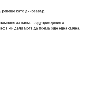
, ревеше като динозавър.
помняне за наем, предупреждение от
шефа ми дали мога да поема още една смяна.