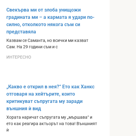
Свекърва ми от злоба унищожи
градината ми – а кармата я удари по-
силно, отколкото някога съм си
представяла
Казвам се Саманта, но всички ми казват
Сам. На 29 години съм и с
ИНТЕРЕСНО
„Какво е открил в нея?“ Ето как Ханкс
отговаря на хейтърите, които
критикуват съпругата му заради
външния ѝ вид
Хората наричат съпругата му „мършава“ и
ето как реагира актьорът на това! Външният
ѝ