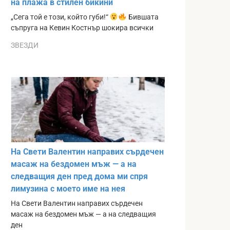
на плажа в стилен бикини
„Сега той е този, който губи!“
Бившата
съпруга на Кевин Костнър шокира всички
ЗВЕЗДИ
На Свети Валентин направих сърдечен
масаж на бездомен мъж — а на
следващия ден пред дома ми спря
лимузина с моето име на нея
На Свети Валентин направих сърдечен
масаж на бездомен мъж — а на следващия
ден