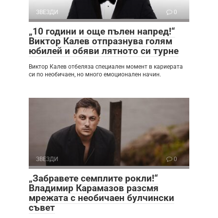
ЗВЕЗДИ
0
„10 години и още пълен напред!“
Виктор Калев отпразнува голям
юбилей и обяви лятното си турне
Виктор Калев отбеляза специален момент в кариерата
си по необичаен, но много емоционален начин.
ЗВЕЗДИ
0
„Забравете семплите рокли!“
Владимир Карамазов разсмя
мрежата с необичаен булчински
съвет