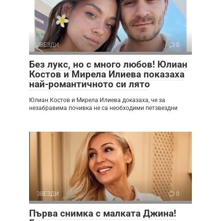
ЗВЕЗДИ
0
Без лукс, но с много любов! Юлиан
Костов и Мирела Илиева показаха
най-романтичното си лято
Юлиан Костов и Мирела Илиева доказаха, че за
незабравима почивка не са необходими петзвездни
ЗВЕЗДИ
0
Първа снимка с малката Джина!