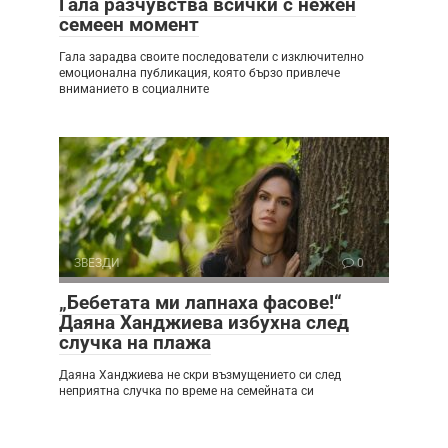
Гала разчувства всички с нежен
семеен момент
Гала зарадва своите последователи с изключително
емоционална публикация, която бързо привлече
вниманието в социалните
ЗВЕЗДИ
0
„Бебетата ми лапнаха фасове!“
Даяна Ханджиева избухна след
случка на плажа
Даяна Ханджиева не скри възмущението си след
неприятна случка по време на семейната си