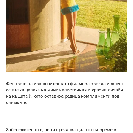
Феновете на изключителната филмова звезда искрено
се възхищаваха на минималистичния и красив дизайн
на къщата ѝ, като оставиха редица комплименти под
снимките.
Забележително е, че тя прекарва цялото си време в