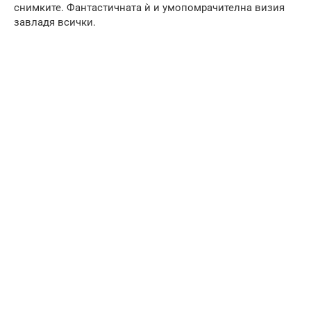
снимките. Фантастичната ѝ и умопомрачителна визия
завладя всички.