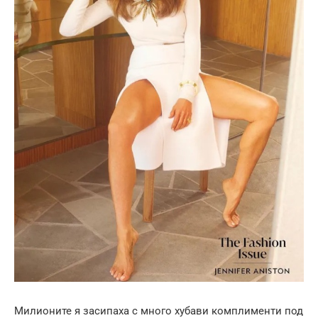
Милионите я засипаха с много хубави комплименти под