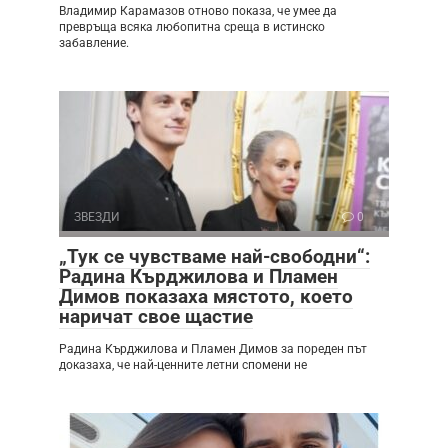
Владимир Карамазов отново показа, че умее да
превръща всяка любопитна среща в истинско
забавление.
ЗВЕЗДИ
0
„Тук се чувстваме най-свободни“:
Радина Кърджилова и Пламен
Димов показаха мястото, което
наричат свое щастие
Радина Кърджилова и Пламен Димов за пореден път
доказаха, че най-ценните летни спомени не