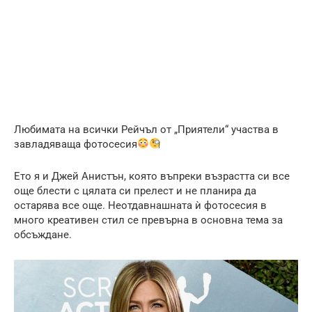
Любимата на всички Рейчъл от „Приятели“ участва в
завладяваща фотосесия
Ето я и Джей Анистън, която въпреки възрастта си все
още блести с цялата си прелест и не планира да
остарява все още. Неотдавнашната ѝ фотосесия в
много креативен стил се превърна в основна тема за
обсъждане.