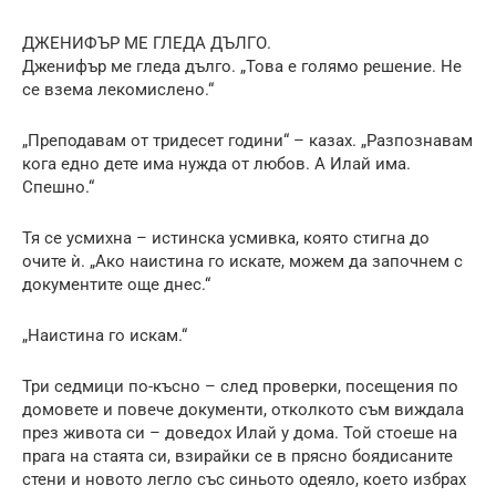
ДЖЕНИФЪР МЕ ГЛЕДА ДЪЛГО.
Дженифър ме гледа дълго. „Това е голямо решение. Не
се взема лекомислено.“
„Преподавам от тридесет години“ – казах. „Разпознавам
кога едно дете има нужда от любов. А Илай има.
Спешно.“
Тя се усмихна – истинска усмивка, която стигна до
очите ѝ. „Ако наистина го искате, можем да започнем с
документите още днес.“
„Наистина го искам.“
Три седмици по-късно – след проверки, посещения по
домовете и повече документи, отколкото съм виждала
през живота си – доведох Илай у дома. Той стоеше на
прага на стаята си, взирайки се в прясно боядисаните
стени и новото легло със синьото одеяло, което избрах