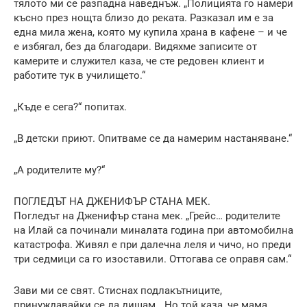
тялото ми се разпадна наведнъж. „Полицията го намери
късно през нощта близо до реката. Разказал им е за
една мила жена, която му купила храна в кафене – и че
е избягал, без да благодари. Видяхме записите от
камерите и служител каза, че сте редовен клиент и
работите тук в училището.“
„Къде е сега?“ попитах.
„В детски приют. Опитваме се да намерим настаняване.“
„А родителите му?“
ПОГЛЕДЪТ НА ДЖЕНИФЪР СТАНА МЕК.
Погледът на Дженифър стана мек. „Грейс… родителите
на Илай са починали миналата година при автомобилна
катастрофа. Живял е при далечна леля и чичо, но преди
три седмици са го изоставили. Оттогава се оправя сам.“
Зави ми се свят. Стиснах подлакътниците,
принуждавайки се да дишам. „Но той каза, че мама