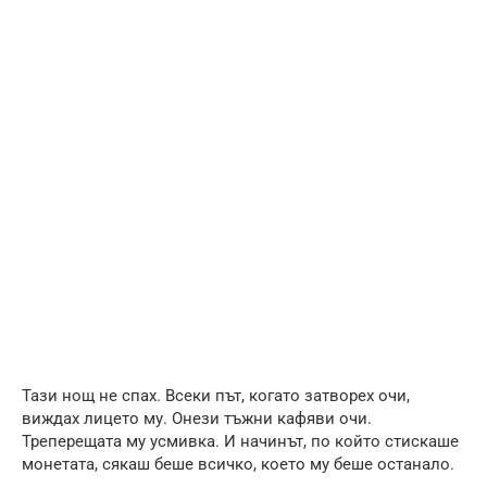
Тази нощ не спах. Всеки път, когато затворех очи,
виждах лицето му. Онези тъжни кафяви очи.
Треперещата му усмивка. И начинът, по който стискаше
монетата, сякаш беше всичко, което му беше останало.