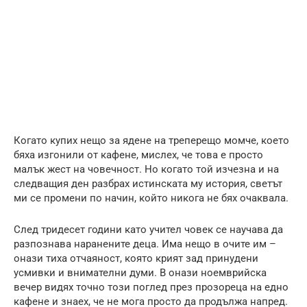
Когато купих нещо за ядене на треперещо момче, което
бяха изгонили от кафене, мислех, че това е просто
малък жест на човечност. Но когато той изчезна и на
следващия ден разбрах истинската му история, светът
ми се промени по начин, който никога не бях очаквала.
След тридесет години като учител човек се научава да
разпознава наранените деца. Има нещо в очите им –
онази тиха отчаяност, която крият зад принудени
усмивки и внимателни думи. В онази ноемврийска
вечер видях точно този поглед през прозореца на едно
кафене и знаех, че не мога просто да продължа напред.