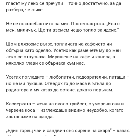
гласът му леко се пречупи – точно достатъчно, за да
разбера, че лъже.
Не се поколебах нито за миг. Протегнах ръка. „Ела с
мен, миличък. Ще ти вземем нещо топло за ядене.“
Щом влязохме вътре, топлината на кафенето ни
обгърна като одеяло. Усетих как раменете му до мен
леко се отпуснаха. Миришеше на кафе и канела, а
няколко глави се обърнаха към нас.
Усетих погледите – любопитни, подозрителни, питащи –
но не ми пукаше. Отведох го до маса в ъгъла до
радиатора и му казах да остане, докато поръчам.
Касиерката – жена на около трийсет, с уморени очи и
червена коса – изглеждаше видимо неудобно, когато
застанахме на щанда.
„Един горещ чай и сандвич със сирене на скара“ – казах.