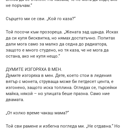
не поръчам.“
Сърцето ми се сви. „Кой го каза?“
Той посочи към прозореца. „Жената зад щанда. Исках
да си купя бисквитка, но нямах достатъчно. Попитах
дали мога само за малко да седна до радиатора,
защото е много студено, но тя каза, че не мога да
остана, ако не купя нещо.“
ДУМИТЕ ИЗГОРЯХА В МЕН.
Думите изгоряха в мен. Дете, което стои в ледения
вятър с монета, струваща може би петдесет цента, е
изгонено, защото иска топлина. Огледах се, търсейки
майка, някой – но улицата беше празна. Само ние
двамата.
„От колко време чакаш мама?“
Той сви рамене и избегна погледа ми. „Не отдавна.“ Но