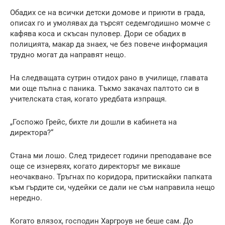
Обадих се на всички детски домове и приюти в града,
описах го и умолявах да търсят седемгодишно момче с
кафява коса и скъсан пуловер. Дори се обадих в
полицията, макар да знаех, че без повече информация
трудно могат да направят нещо.
На следващата сутрин отидох рано в училище, главата
ми още пълна с паника. Тъкмо закачах палтото си в
учителската стая, когато уредбата изпращя.
„Госпожо Грейс, бихте ли дошли в кабинета на
директора?“
Стана ми лошо. След тридесет години преподаване все
още се изнервях, когато директорът ме викаше
неочаквано. Тръгнах по коридора, притискайки папката
към гърдите си, чудейки се дали не съм направила нещо
нередно.
Когато влязох, господин Харгроув не беше сам. До