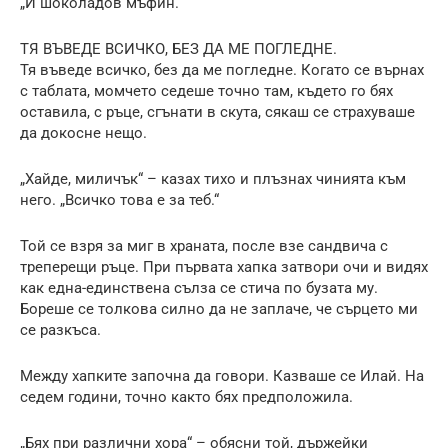
„И шоколадов мъфин.“
ТЯ ВЪВЕДЕ ВСИЧКО, БЕЗ ДА МЕ ПОГЛЕДНЕ.
Тя въведе всичко, без да ме погледне. Когато се върнах
с таблата, момчето седеше точно там, където го бях
оставила, с ръце, сгънати в скута, сякаш се страхуваше
да докосне нещо.
„Хайде, миличък“ – казах тихо и плъзнах чинията към
него. „Всичко това е за теб.“
Той се взря за миг в храната, после взе сандвича с
треперещи ръце. При първата хапка затвори очи и видях
как една-единствена сълза се стича по бузата му.
Бореше се толкова силно да не заплаче, че сърцето ми
се разкъса.
Между хапките започна да говори. Казваше се Илай. На
седем години, точно както бях предположила.
„Бях при различни хора“ – обясни той, държейки