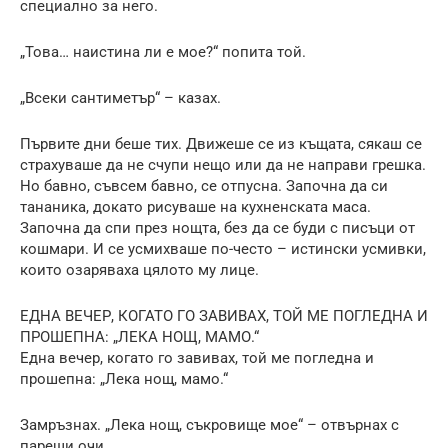
специално за него.
„Това… наистина ли е мое?“ попита той.
„Всеки сантиметър“ – казах.
Първите дни беше тих. Движеше се из къщата, сякаш се
страхуваше да не счупи нещо или да не направи грешка.
Но бавно, съвсем бавно, се отпусна. Започна да си
тананика, докато рисуваше на кухненската маса.
Започна да спи през нощта, без да се буди с писъци от
кошмари. И се усмихваше по-често – истински усмивки,
които озаряваха цялото му лице.
ЕДНА ВЕЧЕР, КОГАТО ГО ЗАВИВАХ, ТОЙ МЕ ПОГЛЕДНА И
ПРОШЕПНА: „ЛЕКА НОЩ, МАМО.“
Една вечер, когато го завивах, той ме погледна и
прошепна: „Лека нощ, мамо.“
Замръзнах. „Лека нощ, съкровище мое“ – отвърнах с
парещи очи.