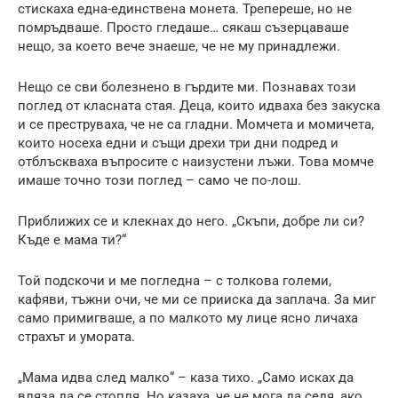
стискаха една-единствена монета. Трепереше, но не
помръдваше. Просто гледаше… сякаш съзерцаваше
нещо, за което вече знаеше, че не му принадлежи.
Нещо се сви болезнено в гърдите ми. Познавах този
поглед от класната стая. Деца, които идваха без закуска
и се преструваха, че не са гладни. Момчета и момичета,
които носеха едни и същи дрехи три дни подред и
отблъскваха въпросите с наизустени лъжи. Това момче
имаше точно този поглед – само че по-лош.
Приближих се и клекнах до него. „Скъпи, добре ли си?
Къде е мама ти?“
Той подскочи и ме погледна – с толкова големи,
кафяви, тъжни очи, че ми се прииска да заплача. За миг
само примигваше, а по малкото му лице ясно личаха
страхът и умората.
„Мама идва след малко“ – каза тихо. „Само исках да
вляза да се стопля. Но казаха, че не мога да седя, ако