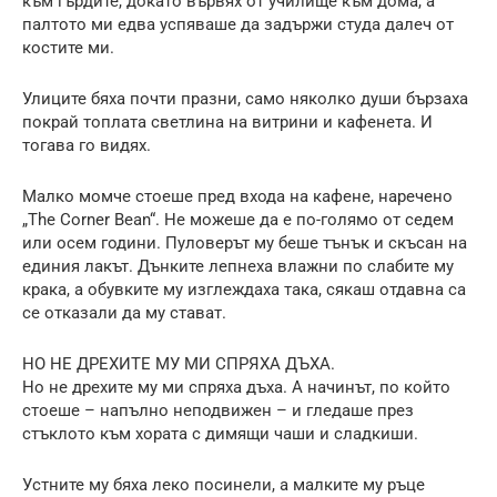
към гърдите, докато вървях от училище към дома, а
палтото ми едва успяваше да задържи студа далеч от
костите ми.
Улиците бяха почти празни, само няколко души бързаха
покрай топлата светлина на витрини и кафенета. И
тогава го видях.
Малко момче стоеше пред входа на кафене, наречено
„The Corner Bean“. Не можеше да е по-голямо от седем
или осем години. Пуловерът му беше тънък и скъсан на
единия лакът. Дънките лепнеха влажни по слабите му
крака, а обувките му изглеждаха така, сякаш отдавна са
се отказали да му стават.
НО НЕ ДРЕХИТЕ МУ МИ СПРЯХА ДЪХА.
Но не дрехите му ми спряха дъха. А начинът, по който
стоеше – напълно неподвижен – и гледаше през
стъклото към хората с димящи чаши и сладкиши.
Устните му бяха леко посинели, а малките му ръце