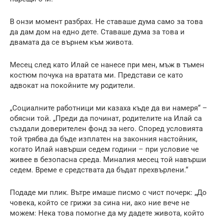
В онзи момент разбрах. Не ставаше дума само за това
да дам дом на едно дете. Ставаше дума за това и
двамата да се върнем към живота.
Месец след като Илай се нанесе при мен, мъж в тъмен
костюм почука на вратата ми. Представи се като
адвокат на покойните му родители.
„Социалните работници ми казаха къде да ви намеря“ –
обясни той. „Преди да починат, родителите на Илай са
създали доверителен фонд за него. Според условията
той трябва да бъде изплатен на законния настойник,
когато Илай навърши седем години – при условие че
живее в безопасна среда. Миналия месец той навърши
седем. Време е средствата да бъдат прехвърлени.“
Подаде ми плик. Вътре имаше писмо с чист почерк: „До
човека, който се грижи за сина ни, ако ние вече не
можем: Нека това помогне да му дадете живота, който