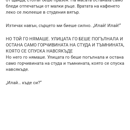
бледи отпечатъци от малки ръце. Вратата на кафенето
леко се люлееше в студения вятър.
Изтичах навън, сърцето ми биеше силно. „Илай! Илай!“
НО ТОЙ ГО НЯМАШЕ. УЛИЦАТА ГО БЕШЕ ПОГЪЛНАЛА И
ОСТАНА САМО ГОРЧИВИНАТА НА СТУДА И ТЪМНИНАТА,
КОЯТО СЕ СПУСКА НАВСЯКЪДЕ
Но него го нямаше. Улицата го беше погълнала и остана
само горчивината на студа и тъмнината, която се спуска
навсякъде.
„Илай… къде си?“