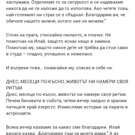
заслужава. Отделихме го за сигурност и се надявахме
никога да не се наложи да го използва. Ако четете това,
най-големият ни страх се е сбъднал. Благодарим ви, че
обичате нашето момче, когато ние не можем.“
Стоях на прага, стискайки писмото, и плачех. Не
помогнах на Илай, защото исках нещо в замяна.
Помогнах му, защото никое дете не трябва да стои само
в студа – гладно, уплашено и нежелано.
И въпреки това… помагайки му, спасих и себе си.
ДНЕС, МЕСЕЦИ ПО-КЪСНО, ЖИВОТЪТ НИ НАМЕРИ СВОЯ
РИТЪМ.
Днес, месеци по-късно, животът ни намери своя ритъм.
Печем бисквити в събота, четем вечер заедно и храним
патиците край езерото. Измисляме истории за пирати и
астронавти.
Всяка вечер казваме за какво сме благодарни. Илай
винаги казва: „Благодарен съм за моята мама.“ А аз