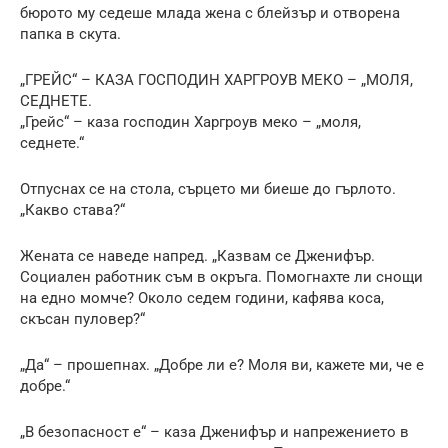
бюрото му седеше млада жена с блейзър и отворена
папка в скута.
„ГРЕЙС“ – КАЗА ГОСПОДИН ХАРГРОУВ МЕКО – „МОЛЯ,
СЕДНЕТЕ.
„Грейс“ – каза господин Харгроув меко – „моля,
седнете.“
Отпуснах се на стола, сърцето ми биеше до гърлото.
„Какво става?“
Жената се наведе напред. „Казвам се Дженифър.
Социален работник съм в окръга. Помогнахте ли снощи
на едно момче? Около седем години, кафява коса,
скъсан пуловер?“
„Да“ – прошепнах. „Добре ли е? Моля ви, кажете ми, че е
добре.“
„В безопасност е“ – каза Дженифър и напрежението в