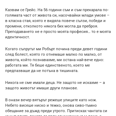
Казвам се Грейс. На 56 години съм и съм прекарала по-
голямата част от живота си, насочвайки млади умове –
в класна стая, която е видяла повече сълзи, победи и
промени, отколкото някога бих могла да преброя.
Преподаването не е просто моята професия… то е моята
идентичност.
Когато съпругът ми Робърт почина преди девет години
след болест, която го отнемаше малко по малко, от
живота, който познавахме, ми остана най-вече едно:
работата ми. Тя беше единственото, което ме
предпазваше да не потъна в тишината.
Никога не сме имали деца. Не защото не искахме – а
защото животът имаше други планове.
В онази вечер вятърът режеше улиците като нож.
Небето висеше ниско и тежко, онова сиво-тъмно
обещание за дъжд преди утрото. Притисках чантата си