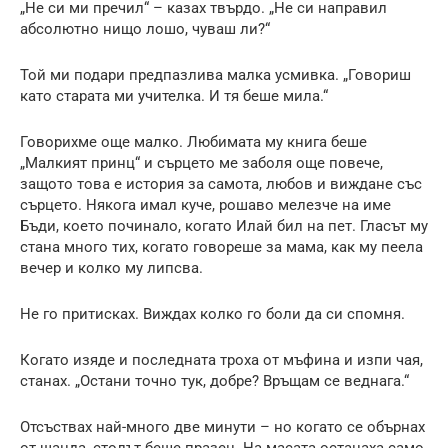
„Не си ми пречил“ – казах твърдо. „Не си направил
абсолютно нищо лошо, чуваш ли?“
Той ми подари предпазлива малка усмивка. „Говориш
като старата ми учителка. И тя беше мила.“
Говорихме още малко. Любимата му книга беше
„Малкият принц“ и сърцето ме заболя още повече,
защото това е история за самота, любов и виждане със
сърцето. Някога имал куче, рошаво мелезче на име
Бъди, което починало, когато Илай бил на пет. Гласът му
стана много тих, когато говореше за мама, как му пеела
вечер и колко му липсва.
Не го притисках. Виждах колко го боли да си спомня.
Когато изяде и последната троха от мъфина и изпи чая,
станах. „Остани точно тук, добре? Връщам се веднага.“
Отсъствах най-много две минути – но когато се обърнах
от щанда, столът беше празен. На масата останаха само