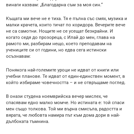
винаги казвам: „Благодарна съм за моя син.“
Къщата ми вече не е тиха. Тя е пълна със смях, музика и
малки крачета, които тичат по коридора. Вечерите вече
не са самотни. Нощите не се усещат безкрайни. И
когато седя до прозореца, с Илай до мен, глава на
рамото ми, разбирам нещо, което преподавам на
учениците си от години, но едва сега истински
осъзнавам:
Понякога най-големите уроци не идват от книги или
учебни планове. Те идват от един-единствен момент, в
който избираме човечността – и не отвръщаме поглед.
В онази студена ноемврийска вечер мислех, че
спасявам едно малко момче. Но истината е: той спаси
мен също толкова. Той ми върна смисъла, радостта и
вярата, че любовта намира път към дома дори в най-
дълбоката тъмнина.