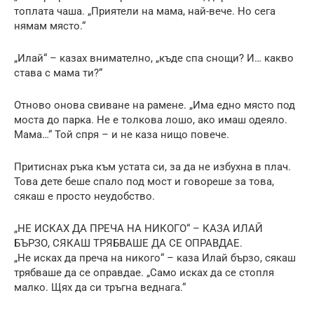
топлата чаша. „Приятели на мама, най-вече. Но сега
нямам място.“
„Илай“ – казах внимателно, „къде спа снощи? И… какво
става с мама ти?“
Отново онова свиване на рамене. „Има едно място под
моста до парка. Не е толкова лошо, ако имаш одеяло.
Мама…“ Той спря – и не каза нищо повече.
Притиснах ръка към устата си, за да не избухна в плач.
Това дете беше спало под мост и говореше за това,
сякаш е просто неудобство.
„НЕ ИСКАХ ДА ПРЕЧА НА НИКОГО“ – КАЗА ИЛАЙ
БЪРЗО, СЯКАШ ТРЯБВАШЕ ДА СЕ ОПРАВДАЕ.
„Не исках да преча на никого“ – каза Илай бързо, сякаш
трябваше да се оправдае. „Само исках да се стопля
малко. Щях да си тръгна веднага.“