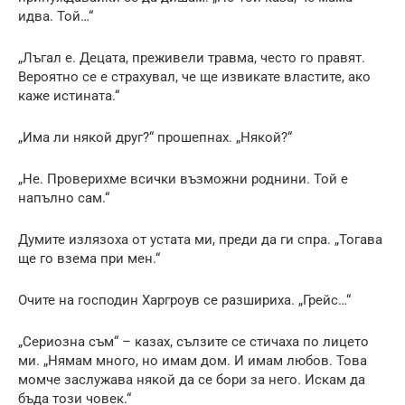
идва. Той…“
„Лъгал е. Децата, преживели травма, често го правят.
Вероятно се е страхувал, че ще извикате властите, ако
каже истината.“
„Има ли някой друг?“ прошепнах. „Някой?“
„Не. Проверихме всички възможни роднини. Той е
напълно сам.“
Думите излязоха от устата ми, преди да ги спра. „Тогава
ще го взема при мен.“
Очите на господин Харгроув се разшириха. „Грейс…“
„Сериозна съм“ – казах, сълзите се стичаха по лицето
ми. „Нямам много, но имам дом. И имам любов. Това
момче заслужава някой да се бори за него. Искам да
бъда този човек.“