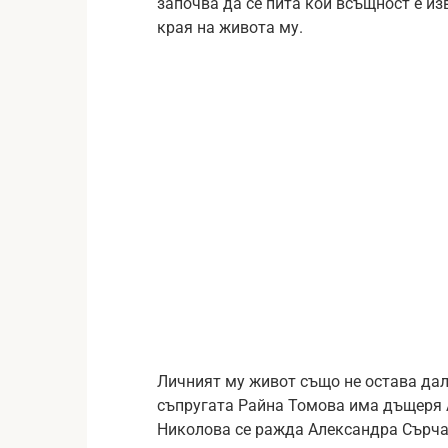
започва да се пита кой всъщност е из
края на живота му.
Личният му живот също не остава дал
съпругата Райна Томова има дъщеря А
Николова се ражда Александра Сърч