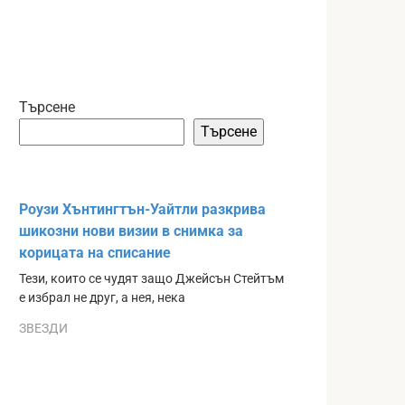
Търсене
Търсене
Роузи Хънтингтън-Уайтли разкрива
шикозни нови визии в снимка за
корицата на списание
Тези, които се чудят защо Джейсън Стейтъм
е избрал не друг, а нея, нека
ЗВЕЗДИ