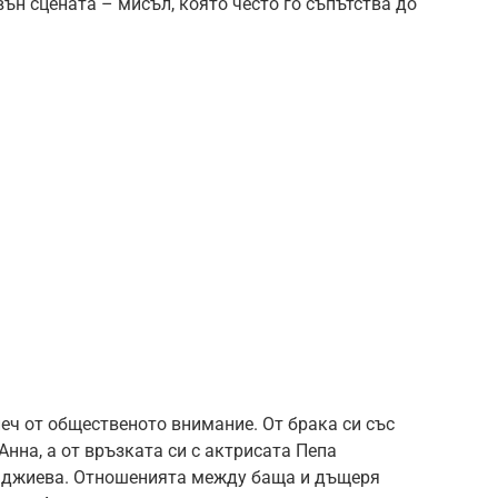
вън сцената – мисъл, която често го съпътства до
еч от общественото внимание. От брака си със
нна, а от връзката си с актрисата Пепа
аджиева. Отношенията между баща и дъщеря