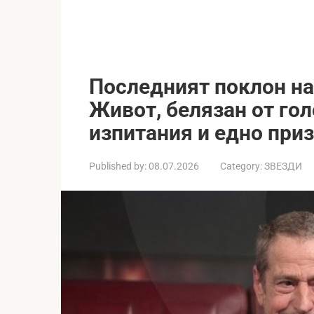
Последният поклон н
Живот, белязан от го
изпитания и едно при
Published by:
08.07.2026
Category:
ЗВЕЗДИ