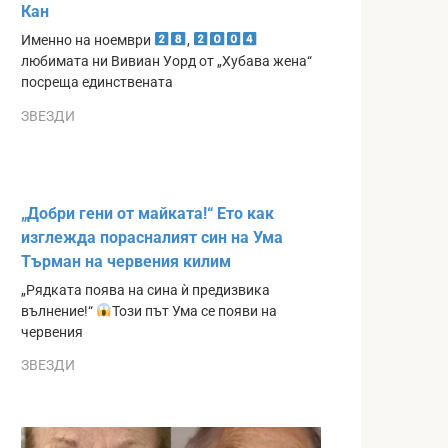
Кан
Именно на ноември
,
любимата ни Вивиан Уорд от „Хубава жена“
посреща единствената
ЗВЕЗДИ
„Добри гени от майката!“ Ето как
изглежда порасналият син на Ума
Търман на червения килим
„Рядката поява на сина ѝ предизвика
вълнение!“
Този път Ума се появи на
червения
ЗВЕЗДИ