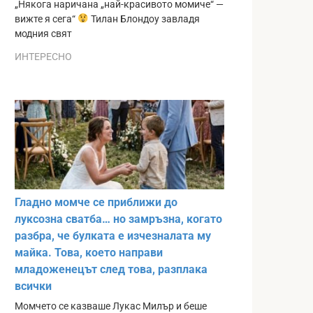
„Някога наричана „най-красивото момиче“ —
вижте я сега“
Тилан Блондоу завладя
модния свят
ИНТЕРЕСНО
Гладно момче се приближи до
луксозна сватба… но замръзна, когато
разбра, че булката е изчезналата му
майка. Това, което направи
младоженецът след това, разплака
всички
Момчето се казваше Лукас Милър и беше