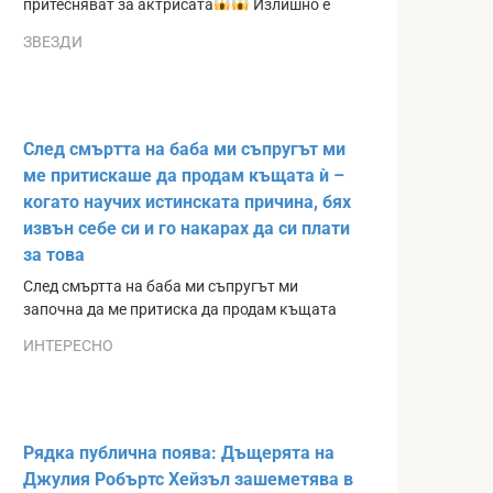
притесняват за актрисата
Излишно е
ЗВЕЗДИ
След смъртта на баба ми съпругът ми
ме притискаше да продам къщата ѝ –
когато научих истинската причина, бях
извън себе си и го накарах да си плати
за това
След смъртта на баба ми съпругът ми
започна да ме притиска да продам къщата
ИНТЕРЕСНО
Рядка публична поява: Дъщерята на
Джулия Робъртс Хейзъл зашеметява в