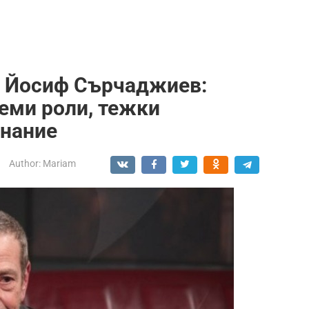
а Йосиф Сърчаджиев:
леми роли, тежки
знание
Author:
Mariam