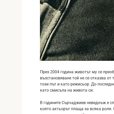
През 2004 година животът му се прео
възстановяване той не се отказва от 
този път и като режисьор. До последн
като смисъла на живота си.
В годините Сърчаджиев неведнъж е сп
която актьорът плаща за всяка роля.