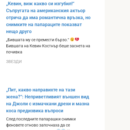
„Кевин, виж какво си изгубил!“
Съпругата на американския актьор
отрича да има романтична връзка, но
снимките на папараците показват
нещо друго
„Бившата му се премести бързо.“
Бившата на Кевин Костнър беше заснета на
почивка
ЗВЕЗДИ
„Пит, какво направихте на тази
жена?“: Неприветливият външен вид
на Джоли с измачкани дрехи и мазна
коса предизвика въпроси
След последните папарашки снимки
феновете отново започнаха да се