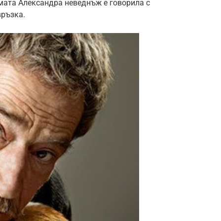
самата Александра неведнъж е говорила с
връзка.