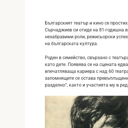
Българският театър и кино се простих
Сърчаджиев си отиде на 81-годишна въ
незабравими роли, режисьорски успехи
на българската култура.
Роден в семейство, свързано с театър
като дете. Появява се на сцената едв
впечатляваща кариера с над 60 театра
запомнящите се остава превъплъщени
разделно“, както и участията му в ре