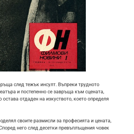
бръща след тежък инсулт. Въпреки трудното
театъра и постепенно се завръща към сцената,
о остава отдаден на изкуството, което определя
оделял своите размисли за професията и цената,
 Според него след десетки превъплъщения човек