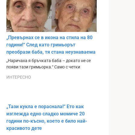
„Превърнах се в икона на стила на 80
години!“ След като гримьорът
преобрази баба, тя стана неузнаваема
„Наричаха я бръчката баба – докато не се
появи тази гримьорка.“ Само с четки
ИНТЕРЕСНО
„Тази кукла е пораснала!“ Ето как
изглежда едно сладко момиче 20
години по-късно, което е било най-
красивото дете