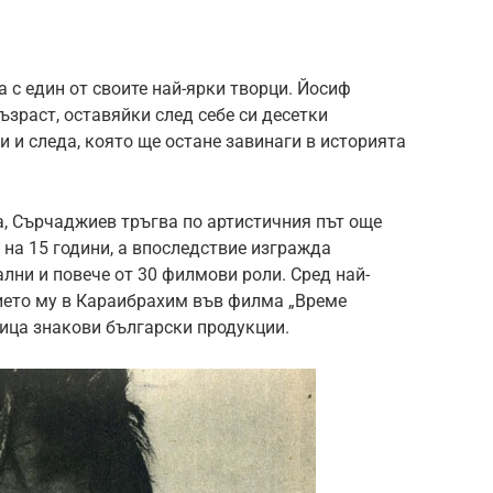
а с един от своите най-ярки творци. Йосиф
зраст, оставяйки след себе си десетки
 и следа, която ще остане завинаги в историята
а, Сърчаджиев тръгва по артистичния път още
а на 15 години, а впоследствие изгражда
лни и повече от 30 филмови роли. Сред най-
ето му в Караибрахим във филма „Време
дица знакови български продукции.