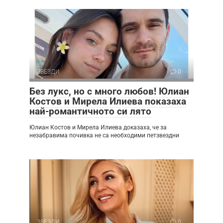
ЗВЕЗДИ
0
Без лукс, но с много любов! Юлиан
Костов и Мирела Илиева показаха
най-романтичното си лято
Юлиан Костов и Мирела Илиева доказаха, че за
незабравима почивка не са необходими петзвездни
ЗВЕЗДИ
0