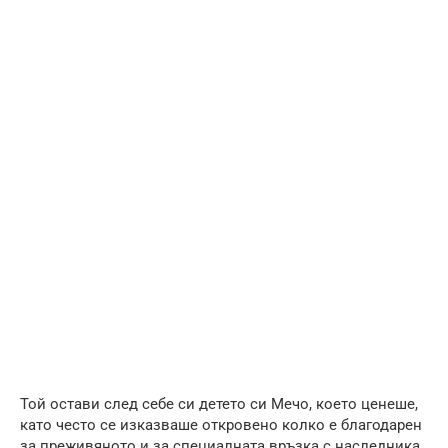
Той остави след себе си детето си Мечо, което ценеше,
като често се изказваше откровено колко е благодарен
за преживяното и за специалната връзка с наследника