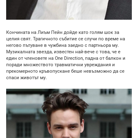
Кончината на Лиъм Пейн дойде като голям шок за
целия свят. Трагичното събитие се случи по време на
негово пътуване в чужбина заедно с партньора му.
Музикалната звезда, известен най-вече с това, че е
един от членовете на One Direction, падна от балкон и
поради множеството травматични увреждания и
прекомерното кръвопускане беше невъзможно да се
спаси животът му.