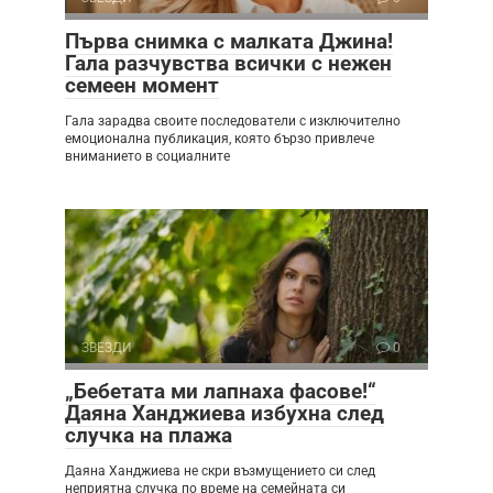
Първа снимка с малката Джина!
Гала разчувства всички с нежен
семеен момент
Гала зарадва своите последователи с изключително
емоционална публикация, която бързо привлече
вниманието в социалните
ЗВЕЗДИ
0
„Бебетата ми лапнаха фасове!“
Даяна Ханджиева избухна след
случка на плажа
Даяна Ханджиева не скри възмущението си след
неприятна случка по време на семейната си