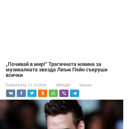
„Почивай в мир!“ Трагичната новина за
музикалната звезда Лиъм Пейн съкруши
всички
Published by:
21.10.2024
ЗВЕЗДИ
Mariam