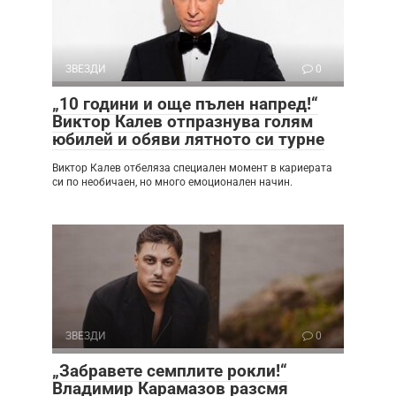
ЗВЕЗДИ
0
„10 години и още пълен напред!“
Виктор Калев отпразнува голям
юбилей и обяви лятното си турне
Виктор Калев отбеляза специален момент в кариерата
си по необичаен, но много емоционален начин.
ЗВЕЗДИ
0
„Забравете семплите рокли!“
Владимир Карамазов разсмя