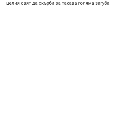
целия свят да скърби за такава голяма загуба.