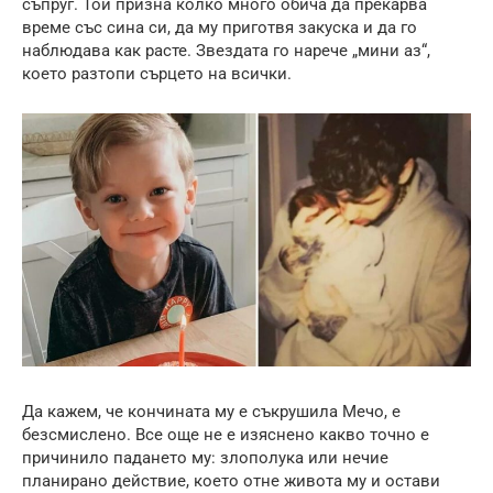
съпруг. Той призна колко много обича да прекарва
време със сина си, да му приготвя закуска и да го
наблюдава как расте. Звездата го нарече „мини аз“,
което разтопи сърцето на всички.
Да кажем, че кончината му е съкрушила Мечо, е
безсмислено. Все още не е изяснено какво точно е
причинило падането му: злополука или нечие
планирано действие, което отне живота му и остави