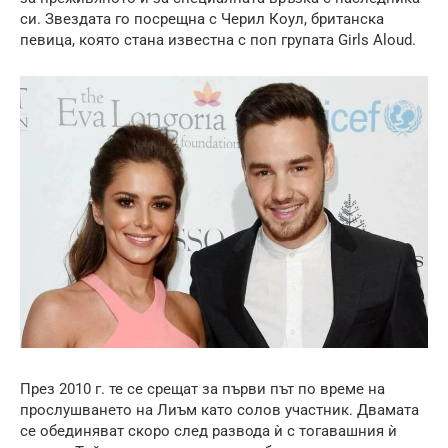
си. Звездата го посрещна с Черил Коул, британска
певица, която стана известна с поп групата Girls Aloud.
През 2010 г. те се срещат за първи път по време на
прослушването на Лиъм като солов участник. Двамата
се обединяват скоро след развода ѝ с тогавашния ѝ