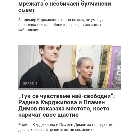
мрежата с необичаен булчински
съвет
Владимир Карамазов отново показа, че умее да
превръща всяка любопитна среща в истинско
забавление.
ЗВЕЗДИ
0
„Тук се чувстваме най-свободни“:
Радина Кърджилова и Пламен
Димов показаха мястото, което
наричат свое щастие
Радина Кърджилова и Пламен Димов за пореден път
доказаха, че най-ценните летни спомени не