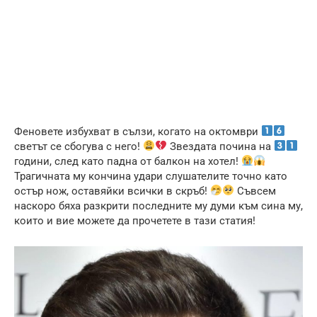
Феновете избухват в сълзи, когато на октомври
светът се сбогува с него!
Звездата почина на
години, след като падна от балкон на хотел!
Трагичната му кончина удари слушателите точно като
остър нож, оставяйки всички в скръб!
Съвсем
наскоро бяха разкрити последните му думи към сина му,
които и вие можете да прочетете в тази статия!