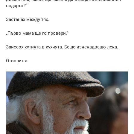
подарък?“
Застанах между тях.
„Първо мама ще го провери.“
Занесох кутията в кухнята. Беше изненадващо лека.
Отворих я.