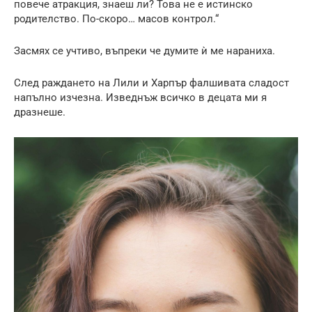
повече атракция, знаеш ли? Това не е истинско
родителство. По-скоро… масов контрол.“
Засмях се учтиво, въпреки че думите ѝ ме нараниха.
След раждането на Лили и Харпър фалшивата сладост
напълно изчезна. Изведнъж всичко в децата ми я
дразнеше.