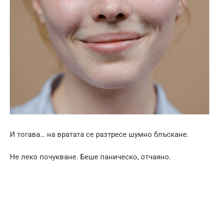
И тогава… на вратата се разтресе шумно блъскане.
Не леко почукване. Беше паническо, отчаяно.