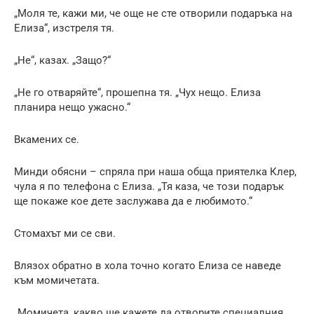
„Моля те, кажи ми, че още не сте отворили подаръка на
Елиза“, изстреля тя.
„Не“, казах. „Защо?“
„Не го отваряйте“, прошепна тя. „Чух нещо. Елиза
планира нещо ужасно.“
Вкамених се.
Минди обясни – спряла при наша обща приятелка Клер,
чула я по телефона с Елиза. „Тя каза, че този подарък
ще покаже кое дете заслужава да е любимото.“
Стомахът ми се сви.
Влязох обратно в хола точно когато Елиза се наведе
към момичетата.
„Момичета, какво ще кажете да отворите специалния