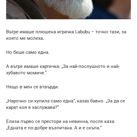
Вътре имаше плюшена играчка Labubu – точно тази, за
която ме молеха.
Но беше само една.
А вътре имаше картичка: „За най-послушното и най-
хубавото момиче.“
Нещо в мен се втвърди.
„Нарочно си купила само една“, казах бавно. „За да се
карат коя я заслужава?“
Елиза първо се престори на невинна, после каза:
„Едната е по-добре възпитана. А и е скъпа.“