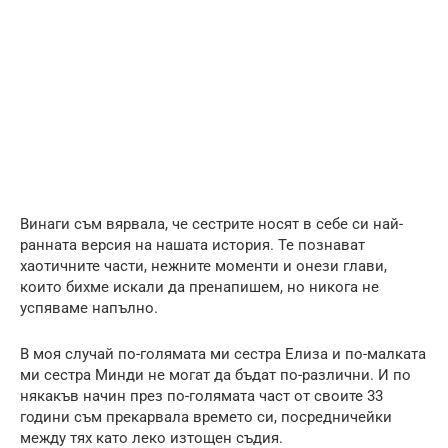
Винаги съм вярвала, че сестрите носят в себе си най-
ранната версия на нашата история. Те познават
хаотичните части, нежните моменти и онези глави,
които бихме искали да пренапишем, но никога не
успяваме напълно.
В моя случай по-голямата ми сестра Елиза и по-малката
ми сестра Минди не могат да бъдат по-различни. И по
някакъв начин през по-голямата част от своите 33
години съм прекарвала времето си, посредничейки
между тях като леко изтощен съдия.