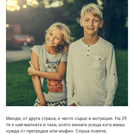
Минди, от друга страна, е чисто сърце и интуиция. На 29
тя е най-малката и тази, която винаги усеща кога имаш
нужда от прегръдка или мъфин. Слуша повече,