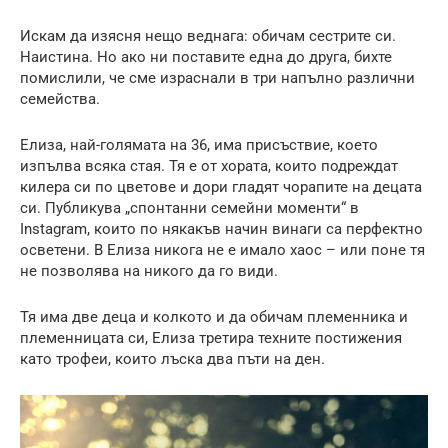
Искам да изясня нещо веднага: обичам сестрите си.
Наистина. Но ако ни поставите една до друга, бихте
помислили, че сме израснали в три напълно различни
семейства.
Елиза, най-голямата на 36, има присъствие, което
изпълва всяка стая. Тя е от хората, които подреждат
килера си по цветове и дори гладят чорапите на децата
си. Публикува „спонтанни семейни моменти“ в
Instagram, които по някакъв начин винаги са перфектно
осветени. В Елиза никога не е имало хаос – или поне тя
не позволява на никого да го види.
Тя има две деца и колкото и да обичам племенника и
племенницата си, Елиза третира техните постижения
като трофеи, които лъска два пъти на ден.