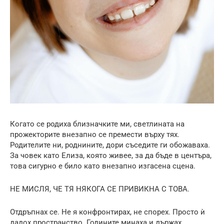
Когато се родиха близначките ми, светлината на
прожекторите внезапно се премести върху тях.
Родителите ни, роднините, дори съседите ги обожаваха.
За човек като Елиза, която живее, за да бъде в центъра,
това сигурно е било като внезапно изгасена сцена.
НЕ МИСЛЯ, ЧЕ ТЯ НЯКОГА СЕ ПРИВИКНА С ТОВА.
Отдръпнах се. Не я конфронтирах, не спорех. Просто ѝ
дадох пространство. Годините минаха и държах