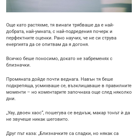
Още като растяхме, тя винаги трябваше да е най-
добрата, най-умната, с най-подредения почерк и
перфектните оценки. Рано научих, че не си струва
енергията да се опитвам да я догоня.
Всичко беше поносимо, докато не забременях с
близначки.
Промяната дойде почти веднага. Навън тя беше
подкрепяща, усмихваше се, възклицаваше в правилните
моменти – но коментарите започнаха още след няколко
дни.
„Уау, двоен хаос“, пошегува се веднъж, макар тонът ѝ да
не звучеше никак шеговито.
Друг път каза: „Близначките са сладки, но някак са