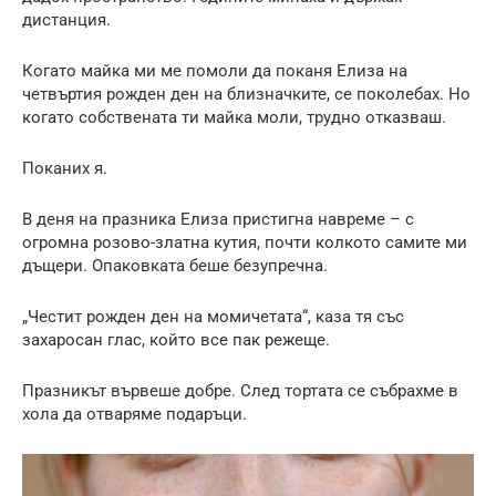
дистанция.
Когато майка ми ме помоли да поканя Елиза на
четвъртия рожден ден на близначките, се поколебах. Но
когато собствената ти майка моли, трудно отказваш.
Поканих я.
В деня на празника Елиза пристигна навреме – с
огромна розово-златна кутия, почти колкото самите ми
дъщери. Опаковката беше безупречна.
„Честит рожден ден на момичетата“, каза тя със
захаросан глас, който все пак режеще.
Празникът вървеше добре. След тортата се събрахме в
хола да отваряме подаръци.