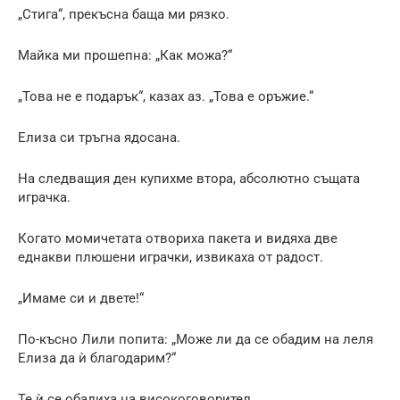
„Стига“, прекъсна баща ми рязко.
Майка ми прошепна: „Как можа?“
„Това не е подарък“, казах аз. „Това е оръжие.“
Елиза си тръгна ядосана.
На следващия ден купихме втора, абсолютно същата
играчка.
Когато момичетата отвориха пакета и видяха две
еднакви плюшени играчки, извикаха от радост.
„Имаме си и двете!“
По-късно Лили попита: „Може ли да се обадим на леля
Елиза да ѝ благодарим?“
Те ѝ се обадиха на високоговорител.