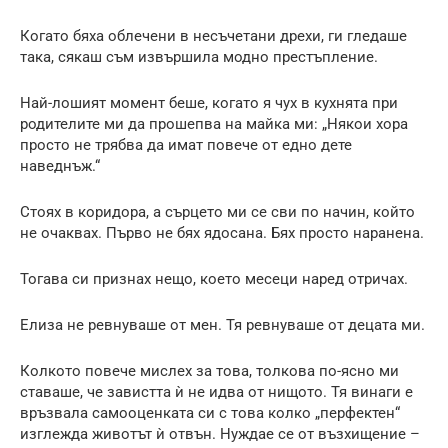
Когато бяха облечени в несъчетани дрехи, ги гледаше
така, сякаш съм извършила модно престъпление.
Най-лошият момент беше, когато я чух в кухнята при
родителите ми да прошепва на майка ми: „Някои хора
просто не трябва да имат повече от едно дете
наведнъж.“
Стоях в коридора, а сърцето ми се сви по начин, който
не очаквах. Първо не бях ядосана. Бях просто наранена.
Тогава си признах нещо, което месеци наред отричах.
Елиза не ревнуваше от мен. Тя ревнуваше от децата ми.
Колкото повече мислех за това, толкова по-ясно ми
ставаше, че завистта ѝ не идва от нищото. Тя винаги е
връзвала самооценката си с това колко „перфектен“
изглежда животът ѝ отвън. Нуждае се от възхищение –