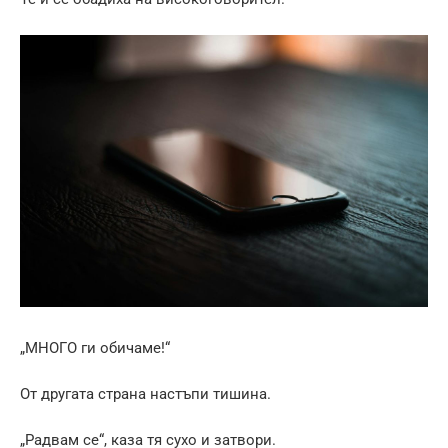
„МНОГО ги обичаме!“
От другата страна настъпи тишина.
„Радвам се“, каза тя сухо и затвори.