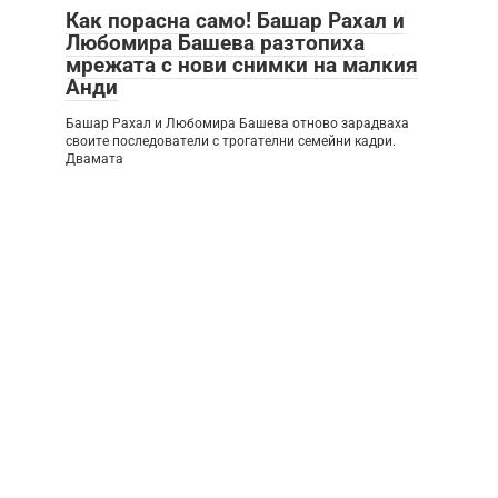
Как порасна само! Башар Рахал и
Любомира Башева разтопиха
мрежата с нови снимки на малкия
Анди
Башар Рахал и Любомира Башева отново зарадваха
своите последователи с трогателни семейни кадри.
Двамата