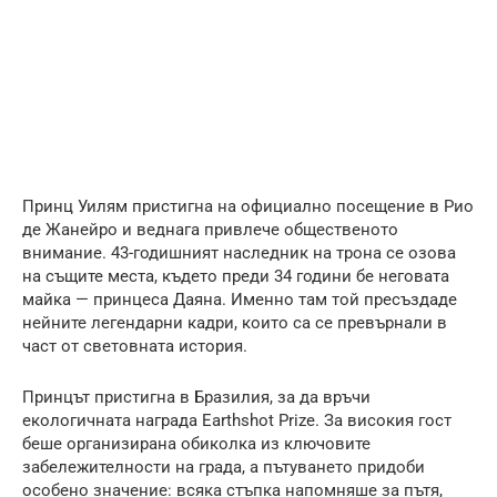
Принц Уилям пристигна на официално посещение в Рио
де Жанейро и веднага привлече общественото
внимание. 43-годишният наследник на трона се озова
на същите места, където преди 34 години бе неговата
майка — принцеса Даяна. Именно там той пресъздаде
нейните легендарни кадри, които са се превърнали в
част от световната история.
Принцът пристигна в Бразилия, за да връчи
екологичната награда Earthshot Prize. За високия гост
беше организирана обиколка из ключовите
забележителности на града, а пътуването придоби
особено значение: всяка стъпка напомняше за пътя,