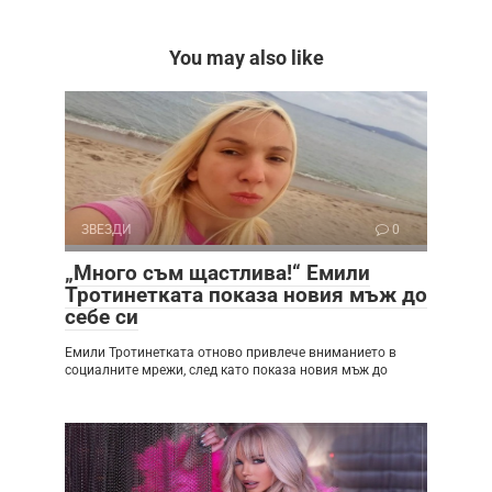
You may also like
ЗВЕЗДИ
0
„Много съм щастлива!“ Емили
Тротинетката показа новия мъж до
себе си
Емили Тротинетката отново привлече вниманието в
социалните мрежи, след като показа новия мъж до