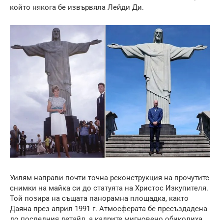
който някога бе извървяла Лейди Ди.
Уилям направи почти точна реконструкция на прочутите
снимки на майка си до статуята на Христос Изкупителя.
Той позира на същата панорамна площадка, както
Даяна през април 1991 г. Атмосферата бе пресъздадена
до последния детайл, а кадрите мигновено обиколиха