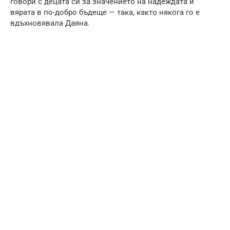
говори с децата си за значението на надеждата и
вярата в по-добро бъдеще — така, както някога го е
вдъхновявала Даяна.