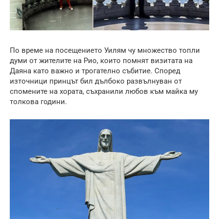
По време на посещението Уилям чу множество топли
думи от жителите на Рио, които помнят визитата на
Даяна като важно и трогателно събитие. Според
източници принцът бил дълбоко развълнуван от
спомените на хората, съхранили любов към майка му
толкова години.