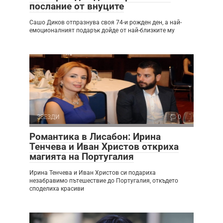
послание от внуците
Сашо Диков отпразнува своя 74-и рожден ден, а най-
емоционалният подарък дойде от най-близките му
ЗВЕЗДИ
0
Романтика в Лисабон: Ирина
Тенчева и Иван Христов откриха
магията на Португалия
Ирина Тенчева и Иван Христов си подариха
незабравимо пътешествие до Португалия, откъдето
споделиха красиви