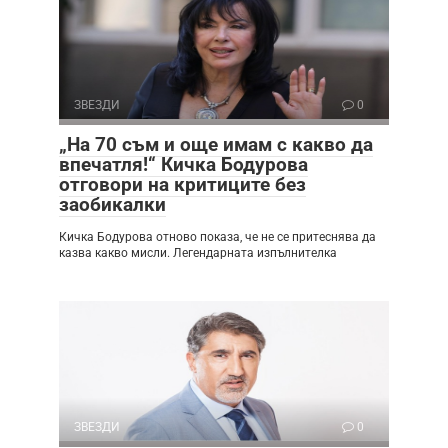
ЗВЕЗДИ
0
„На 70 съм и още имам с какво да
впечатля!“ Кичка Бодурова
отговори на критиците без
заобикалки
Кичка Бодурова отново показа, че не се притеснява да
казва какво мисли. Легендарната изпълнителка
ЗВЕЗДИ
0