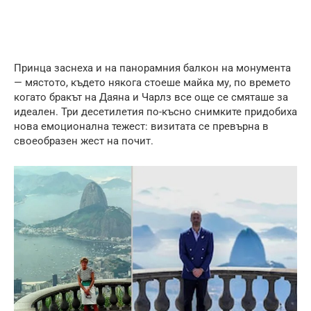
Принца заснеха и на панорамния балкон на монумента
— мястото, където някога стоеше майка му, по времето
когато бракът на Даяна и Чарлз все още се смяташе за
идеален. Три десетилетия по-късно снимките придобиха
нова емоционална тежест: визитата се превърна в
своеобразен жест на почит.