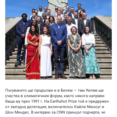
Пътуването ще продължи и в Белем — там Уилям ще
участва в климатичния форум, както някога направи
баща му през 1991 г. На Earthshot Prize той е придружен
от звездна делегация, включително Кайли Миноуг и
Шон Мендес. В интервю за CNN принцът подчерта, че