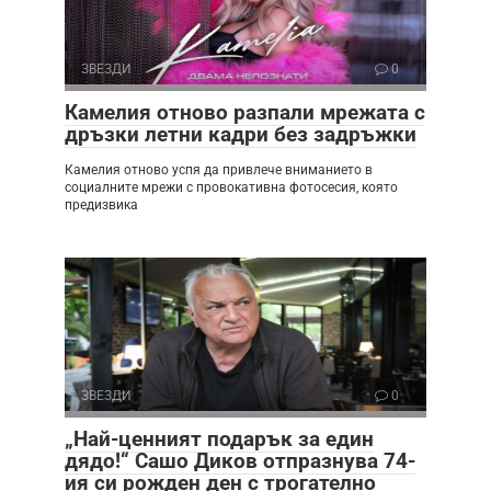
ЗВЕЗДИ
0
Камелия отново разпали мрежата с
дръзки летни кадри без задръжки
Камелия отново успя да привлече вниманието в
социалните мрежи с провокативна фотосесия, която
предизвика
ЗВЕЗДИ
0
„Най-ценният подарък за един
дядо!“ Сашо Диков отпразнува 74-
ия си рожден ден с трогателно