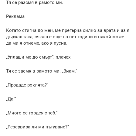
Тя се разсмя в рамото ми.
Реклама
Когато стигна до мен, ме прегърна силно за врата и аз я
държах така, сякаш е още на пет години и някой може
да ми я отнеме, ако я пусна.
„Уплаши ме до смърт“, плачех.
Тя се засмя в рамото ми. „Знам.“
„Продаде роклята?“
„Да.“
„Много се гордея с теб.“
„Резервира ли ми пътуване?“