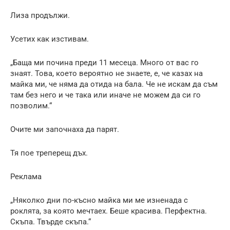
Лиза продължи.
Усетих как изстивам.
„Баща ми почина преди 11 месеца. Много от вас го
знаят. Това, което вероятно не знаете, е, че казах на
майка ми, че няма да отида на бала. Че не искам да съм
там без него и че така или иначе не можем да си го
позволим.“
Очите ми започнаха да парят.
Тя пое треперещ дъх.
Реклама
„Няколко дни по-късно майка ми ме изненада с
роклята, за която мечтаех. Беше красива. Перфектна.
Скъпа. Твърде скъпа.“