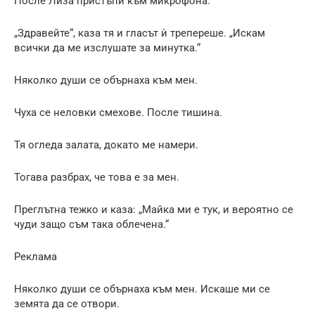
После Лиза пристъпи към микрофона.
„Здравейте“, каза тя и гласът ѝ трепереше. „Искам
всички да ме изслушате за минутка.“
Няколко души се обърнаха към мен.
Чуха се неловки смехове. После тишина.
Тя огледа залата, докато ме намери.
Тогава разбрах, че това е за мен.
Преглътна тежко и каза: „Майка ми е тук, и вероятно се
чуди защо съм така облечена.“
Реклама
Няколко души се обърнаха към мен. Искаше ми се
земята да се отвори.