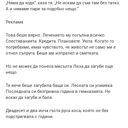
„Няма да ходя“, каза тя. „Не искам да съм там без татко.
А и нямаме пари за подобно нещо.“
Реклама
Това беше вярно. Лечението му погълна всичко.
Спестяванията. Кредита. Плановете. Уюта. Когато го
погребахме, имах чувството, че животът не само ми е
отнел съпруга. Беше ми изпратил и сметката.
Но не можех да понеса мисълта Лиза да загуби още
нещо.
Тя вече беше загубила баща си. Лесната си усмивка.
Последната си безгрижна година в гимназията. Не
исках да загуби и бала.
Двадесет и два инча гъста руса коса, която не бях
подстригвала с години.