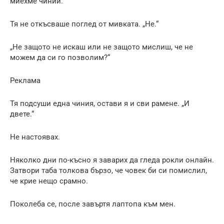
миехме чинии.
Тя не откъсваше поглед от мивката. „Не.“
„Не защото не искаш или не защото мислиш, че не
можем да си го позволим?“
Реклама
Тя подсуши една чиния, остави я и сви рамене. „И
двете.“
Не настоявах.
Няколко дни по-късно я заварих да гледа рокли онлайн.
Затвори таба толкова бързо, че човек би си помислил,
че крие нещо срамно.
Поколеба се, после завъртя лаптопа към мен.