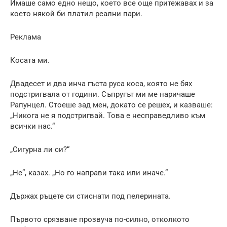
Имаше само едно нещо, което все още притежавах и за
което някой би платил реални пари.
Реклама
Косата ми.
Двадесет и два инча гъста руса коса, която не бях
подстригвала от години. Съпругът ми ме наричаше
Рапунцел. Стоеше зад мен, докато се решех, и казваше:
„Никога не я подстригвай. Това е несправедливо към
всички нас.“
„Сигурна ли си?“
„Не“, казах. „Но го направи така или иначе.“
Държах ръцете си стиснати под пелерината.
Първото срязване прозвуча по-силно, отколкото