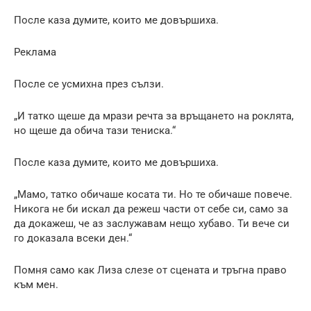
После каза думите, които ме довършиха.
Реклама
После се усмихна през сълзи.
„И татко щеше да мрази речта за връщането на роклята,
но щеше да обича тази тениска.“
После каза думите, които ме довършиха.
„Мамо, татко обичаше косата ти. Но те обичаше повече.
Никога не би искал да режеш части от себе си, само за
да докажеш, че аз заслужавам нещо хубаво. Ти вече си
го доказала всеки ден.“
Помня само как Лиза слезе от сцената и тръгна право
към мен.