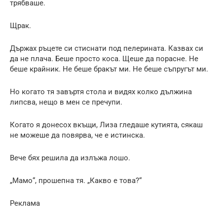
трябваше.
Щрак.
Държах ръцете си стиснати под пелерината. Казвах си
да не плача. Беше просто коса. Щеше да порасне. Не
беше крайник. Не беше бракът ми. Не беше съпругът ми.
Но когато тя завъртя стола и видях колко дължина
липсва, нещо в мен се пречупи.
Когато я донесох вкъщи, Лиза гледаше кутията, сякаш
не можеше да повярва, че е истинска.
Вече бях решила да излъжа лошо.
„Мамо“, прошепна тя. „Какво е това?“
Реклама