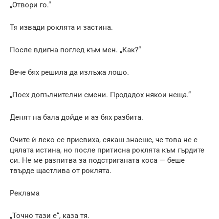
„Отвори го.“
Тя извади роклята и застина.
После вдигна поглед към мен. „Как?“
Вече бях решила да излъжа лошо.
„Поех допълнителни смени. Продадох някои неща.“
Денят на бала дойде и аз бях разбита.
Очите ѝ леко се присвиха, сякаш знаеше, че това не е
цялата истина, но после притисна роклята към гърдите
си. Не ме разпитва за подстриганата коса — беше
твърде щастлива от роклята.
Реклама
„Точно тази е“, каза тя.