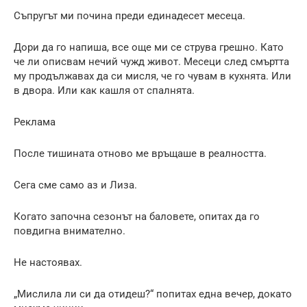
Съпругът ми почина преди единадесет месеца.
Дори да го напиша, все още ми се струва грешно. Като
че ли описвам нечий чужд живот. Месеци след смъртта
му продължавах да си мисля, че го чувам в кухнята. Или
в двора. Или как кашля от спалнята.
Реклама
После тишината отново ме връщаше в реалността.
Сега сме само аз и Лиза.
Когато започна сезонът на баловете, опитах да го
повдигна внимателно.
Не настоявах.
„Мислила ли си да отидеш?“ попитах една вечер, докато