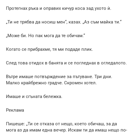
Протегнах ръка и оправих кичур коса зад ухото ѝ.
„Ти не трябва да носиш мен“, казах. „Аз съм майка ти.“
„Може би. Но пак мога да те обичам.“
Когато се прибрахме, тя ми подаде плик.
След това отидох в банята и се погледнах в огледалото.
Вътре имаше потвърждение за пътуване. Три дни.
Малко крайбрежно градче. Скромен хотел.
Имаше и сгъната бележка.
Реклама
Пишеше: „Ти се отказа от нещо, което обичаш, за да
мога аз да имам една вечер. Искам ти да имаш нещо по-