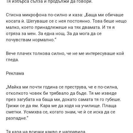
Тя избърса сълза и продължи да говори.
Стисна микрофона по-силно и каза: „Баща ми обичаше
косата ѝ. Шегуваше се с нея постоянно. Това беше нещо
малко, което принадлежеше на тях двамата. И тя я
отряза за мен. За една нощ. За да мога да се
почувствам нормално.“
Вече плачех толкова силно, че не ме интересуваше кой
гледа.
Реклама
„Майка ми почти година се преструва, че е по-силна,
отколкото човек би трябвало да бъде. Тя ме изведе
през загубата на баща ми, докато самата тя го губеше.
Грижи се да ям. Кара ме да ходя на училище. Плаща
сметки. Усмихва се, когато знам, че ѝ се иска да се
разпадне.“
Тя каза на всички какво е направила.