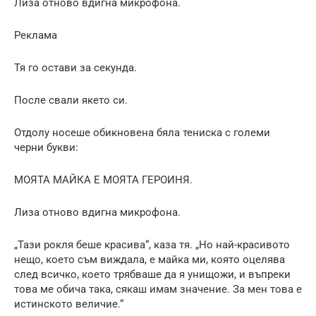
Лиза отново вдигна микрофона.
Реклама
Тя го остави за секунда.
После свали якето си.
Отдолу носеше обикновена бяла тениска с големи
черни букви:
МОЯТА МАЙКА Е МОЯТА ГЕРОИНЯ.
Лиза отново вдигна микрофона.
„Тази рокля беше красива“, каза тя. „Но най-красивото
нещо, което съм виждала, е майка ми, която оцелява
след всичко, което трябваше да я унищожи, и въпреки
това ме обича така, сякаш имам значение. За мен това е
истинското величие.“