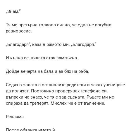
„Знам.“
Тя ме прегърна толкова силно, че едва не изгубих
равновесие.
„Благодаря“, каза в рамото ми. „Благодаря.“
И кълна се, цялата стая замлъкна.
Дойде вечерта на бала и аз бях на ръба.
Седях в залата с останалите родители и чаках учениците
да излязат. Постоянно проверявах телефона си,
въпреки че знаех, че тя е зад сцената. Ръцете ми не
спираха да треперят. Мислех, че е от вълнение.
Реклама
После обявиха името ѝ.