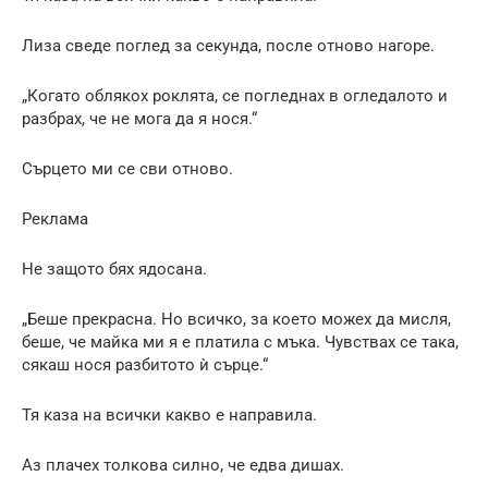
Лиза сведе поглед за секунда, после отново нагоре.
„Когато облякох роклята, се погледнах в огледалото и
разбрах, че не мога да я нося.“
Сърцето ми се сви отново.
Реклама
Не защото бях ядосана.
„Беше прекрасна. Но всичко, за което можех да мисля,
беше, че майка ми я е платила с мъка. Чувствах се така,
сякаш нося разбитото ѝ сърце.“
Тя каза на всички какво е направила.
Аз плачех толкова силно, че едва дишах.