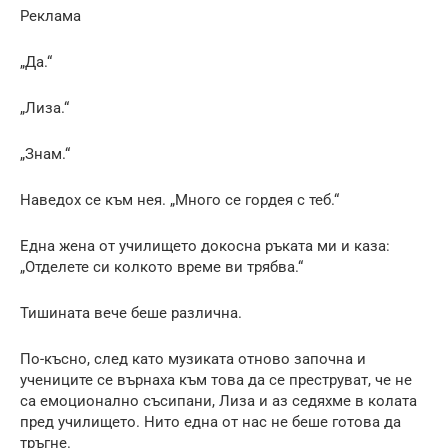
Реклама
„Да.“
„Лиза.“
„Знам.“
Наведох се към нея. „Много се гордея с теб.“
Една жена от училището докосна ръката ми и каза:
„Отделете си колкото време ви трябва.“
Тишината вече беше различна.
По-късно, след като музиката отново започна и
учениците се върнаха към това да се преструват, че не
са емоционално съсипани, Лиза и аз седяхме в колата
пред училището. Нито една от нас не беше готова да
тръгне.