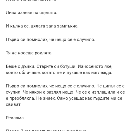
Лиза излезе на сцената.
И кълна се, цялата зала замлъкна.
Първо си помислих, че нещо се е случило.
Тя не носеше роклята.
Беше с дънки. Старите си ботуши. Износеното яке,
което обличаше, когато не ѝ пукаше как изглежда.
Първо си помислих, че нещо се е случило. Че ципът се е
счупил. Че някой е разлял нещо. Че се е изплашила и се
е преоблякла. Не знаех. Само усещах как гърдите ми се
свиват.
Реклама