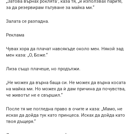
„Затова върнах роклята“, каза тя, „и използвах парите,
за да резервирам пътуване за майка ми.“
Залата се разпадна.
Реклама
Чувах хора да плачат навсякъде около мен. Някой зад
мен каза: „О, Боже.“
Лиза също плачеше, но продължи.
„Не можех да върна баща си. Не можех да върна косата
на майка ми. Но можех да ѝ дам причина да почувства,
че животът не е свършил.“
После тя ме погледна право в очите и каза: „Мамо, не
исках да дойда тук като принцеса. Исках да дойда като
твоя дъщеря.“