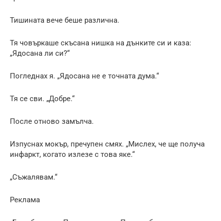
Тишината вече беше различна.
Тя човъркаше скъсана нишка на дънките си и каза:
„Ядосана ли си?“
Погледнах я. „Ядосана не е точната дума.“
Тя се сви. „Добре.“
После отново замълча.
Изпуснах мокър, пречупен смях. „Мислех, че ще получа
инфаркт, когато излезе с това яке.“
„Съжалявам.“
Реклама