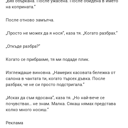
„Бях объркана. После ужасена. После обидена в името
на коприната.“
После отново замълча.
„Просто не можех да я нося“, каза тя. „Когато разбрах.“
„Откъде разбра?“
Когато се прибрахме, тя ми подаде плик.
Изглеждаше виновна. „Намерих касовата бележка от
салона в чантата ти, когато търсех дъвка. После
разбрах, че не си просто подстригала.“
„Исках да съм ядосана“, каза тя. „Но най-вече се
почувствах… не знам. Малка. Сякаш нямах представа
колко много носиш.“
Реклама