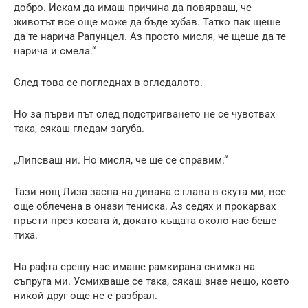
добро. Искам да имаш причина да повярваш, че
животът все още може да бъде хубав. Татко пак щеше
да те нарича Рапунцел. Аз просто мисля, че щеше да те
нарича и смела.“
След това се погледнах в огледалото.
Но за първи път след подстригването не се чувствах
така, сякаш гледам загуба.
„Липсваш ни. Но мисля, че ще се справим.“
Тази нощ Лиза заспа на дивана с глава в скута ми, все
още облечена в онази тениска. Аз седях и прокарвах
пръсти през косата ѝ, докато къщата около нас беше
тиха.
На рафта срещу нас имаше рамкирана снимка на
съпруга ми. Усмихваше се така, сякаш знае нещо, което
никой друг още не е разбрал.