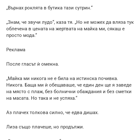
„Върнах роклята в бутика тази сутрин.“
„Знам, че звучи лудо“, каза тя. „Но не можех да вляза тук
облечена в цената на жертвата на майка ми, сякаш е
просто мода.“
Реклама
После гласът ѝ омекна.
„Майка ми никога не е била на истинска почивка.
Никога. Баща ми ѝ обещаваше, че един ден ще я заведе
на място с плаж, без болнични обаждания и без сметки
на масата. Но така и не успяха.“
Аз плачех толкова силно, че едва дишах.
Лиза също плачеше, но продължи.