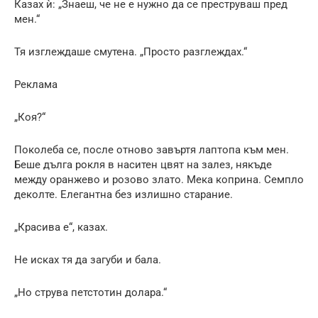
Казах ѝ: „Знаеш, че не е нужно да се преструваш пред
мен.“
Тя изглеждаше смутена. „Просто разглеждах.“
Реклама
„Коя?“
Поколеба се, после отново завъртя лаптопа към мен.
Беше дълга рокля в наситен цвят на залез, някъде
между оранжево и розово злато. Мека коприна. Семпло
деколте. Елегантна без излишно старание.
„Красива е“, казах.
Не исках тя да загуби и бала.
„Но струва петстотин долара.“