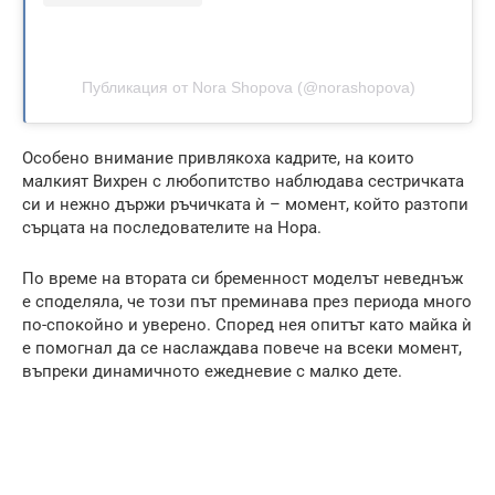
Публикация от Nora Shopova (@norashopova)
Особено внимание привлякоха кадрите, на които
малкият Вихрен с любопитство наблюдава сестричката
си и нежно държи ръчичката ѝ – момент, който разтопи
сърцата на последователите на Нора.
По време на втората си бременност моделът неведнъж
е споделяла, че този път преминава през периода много
по-спокойно и уверено. Според нея опитът като майка ѝ
е помогнал да се наслаждава повече на всеки момент,
въпреки динамичното ежедневие с малко дете.