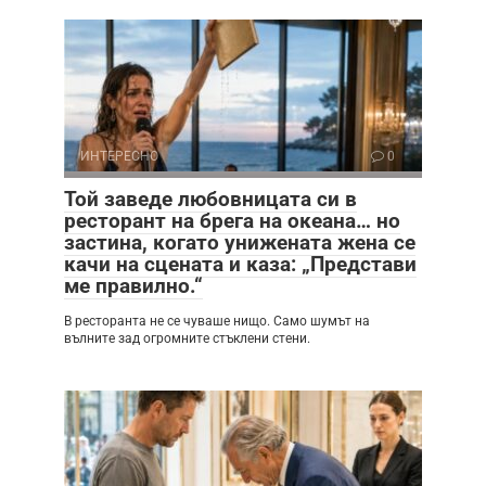
ИНТЕРЕСНО
0
Той заведе любовницата си в
ресторант на брега на океана… но
застина, когато унижената жена се
качи на сцената и каза: „Представи
ме правилно.“
В ресторанта не се чуваше нищо. Само шумът на
вълните зад огромните стъклени стени.