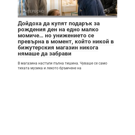
ИНТЕРЕСНО
0
Дойдоха да купят подарък за
рождения ден на едно малко
момиче… но унижението се
превърна в момент, който никой в
бижутерския магазин никога
нямаше да забрави
В магазина настъпи пълна тишина. Чуваше се само
тихата музика и лекото бръмчене на