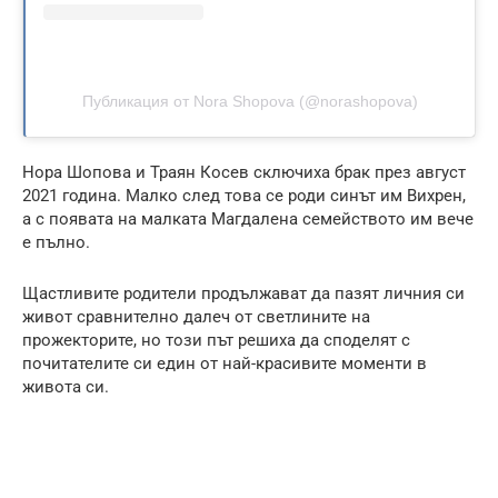
Публикация от Nora Shopova (@norashopova)
Нора Шопова и Траян Косев сключиха брак през август
2021 година. Малко след това се роди синът им Вихрен,
а с появата на малката Магдалена семейството им вече
е пълно.
Щастливите родители продължават да пазят личния си
живот сравнително далеч от светлините на
прожекторите, но този път решиха да споделят с
почитателите си един от най-красивите моменти в
живота си.