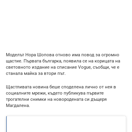
Моделът Нора Шопова отново има повод за огромно
щастие. Първата българка, появила се на корицата на
световното издание на списание Vogue, съобщи, че е
станала майка за втори път.
Щастливата новина беше споделена лично от нея в
социалните мрежи, където публикува първите
трогателни снимки на новородената си дъщеря
Магдалена.