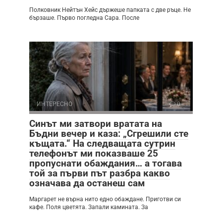
Полковник Нейтън Хейс държеше папката с две ръце. Не
бързаше. Първо погледна Сара. После
ИНТЕРЕСНО
0
Синът ми затвори вратата на
Бъдни вечер и каза: „Сгрешили сте
къщата.“ На следващата сутрин
телефонът ми показваше 25
пропуснати обаждания… а тогава
той за първи път разбра какво
означава да останеш сам
Маргарет не върна нито едно обаждане. Приготви си
кафе. Поля цветята. Запали камината. За