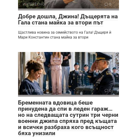
ИНТЕРЕСНО
0
Добре дошла, Джина! Дъщерята на
Гала стана майка за втори път
Щастлива новина за семейството на Гала! Дъщеря ѝ
Мари Константин стана майка за втори
ИНТЕРЕСНО
0
Бременната вдовица беше
принудена да спи в леден гараж…
но на следващата сутрин три черни
военни джипа спряха пред къщата
и всички разбраха кого всъщност
бяха унизили