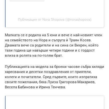
Публикация от Nora Shopova (@norashopova)
Малката се е родила на 5 юни и вече е най-новият член
на семейството на Нора и съпруга ѝ Траян Косев.
Двамата вече са родители и на сина си Вихрен, който
тази година ще навърши четири години и с гордост
влиза в ролята на по-голям брат.
Публикацията на модела за броени часове събра хиляди
харесвания и десетки поздравления от приятели,
колеги и почитатели. Сред първите, които изпратиха
своите пожелания, бяха Луиза Григорова-Макариев,
Весела Бабинова и Ирина Тенчева.