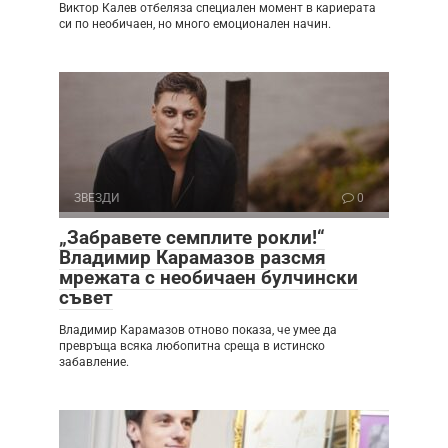
Виктор Калев отбеляза специален момент в кариерата
си по необичаен, но много емоционален начин.
ЗВЕЗДИ
0
„Забравете семплите рокли!“
Владимир Карамазов разсмя
мрежата с необичаен булчински
съвет
Владимир Карамазов отново показа, че умее да
превръща всяка любопитна среща в истинско
забавление.