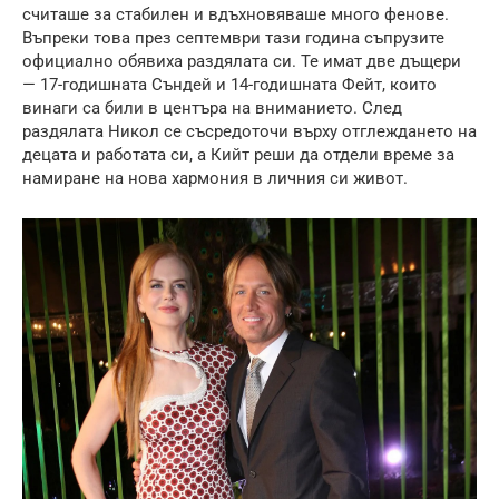
считаше за стабилен и вдъхновяваше много фенове.
Въпреки това през септември тази година съпрузите
официално обявиха раздялата си. Те имат две дъщери
— 17-годишната Съндей и 14-годишната Фейт, които
винаги са били в центъра на вниманието. След
раздялата Никол се съсредоточи върху отглеждането на
децата и работата си, а Кийт реши да отдели време за
намиране на нова хармония в личния си живот.