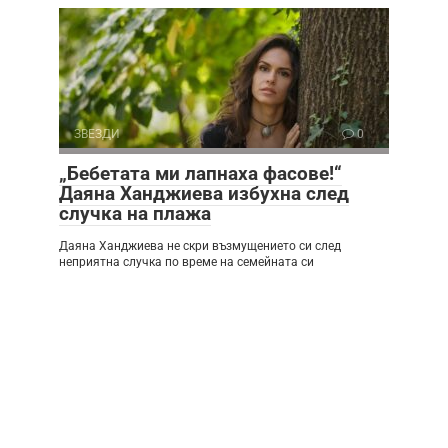
ЗВЕЗДИ
0
„Бебетата ми лапнаха фасове!“
Даяна Ханджиева избухна след
случка на плажа
Даяна Ханджиева не скри възмущението си след
неприятна случка по време на семейната си