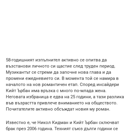
58-годишният изпълнител активно се опитва да
възстанови личното си щастие след труден период.
Музикантът се стреми да започне нова глава и да
промени ежедневието си. В момента той се намира в
началото на нов романтичен етап. Според инсайдери
Кийт Ърбан има връзка с много по-млада жена.
Неговата избраница е едва на 25 години, а тази разлика
във възрастта привлече вниманието на обществото.
Почитателите активно обсъждат новия му роман.
Известно е, че Никол Кидман и Кийт Ърбан сключват
брак през 2006 година. Техният съюз дълги години се