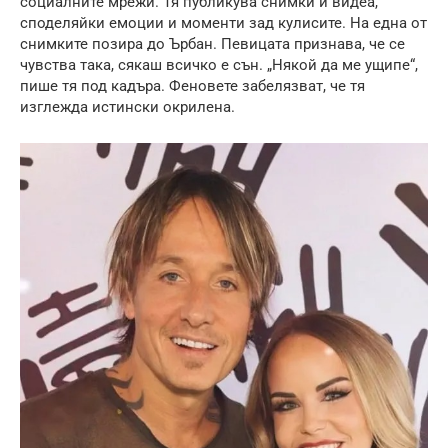
социалните мрежи. Тя публикува снимки и видеа,
споделяйки емоции и моменти зад кулисите. На една от
снимките позира до Ърбан. Певицата признава, че се
чувства така, сякаш всичко е сън. „Някой да ме ущипе“,
пише тя под кадъра. Феновете забелязват, че тя
изглежда истински окрилена.