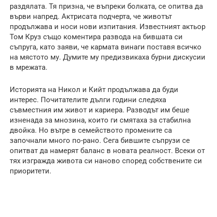
раздялата. Тя призна, че въпреки болката, се опитва да
върви напред. Актрисата подчерта, че животът
продължава и носи нови изпитания. Известният актьор
Том Круз също коментира развода на бившата си
съпруга, като заяви, че кармата винаги поставя всичко
на мястото му. Думите му предизвикаха бурни дискусии
в мрежата.
Историята на Никол и Кийт продължава да буди
интерес. Почитателите дълги години следяха
съвместния им живот и кариера. Разводът им беше
изненада за мнозина, които ги смятаха за стабилна
двойка. Но вътре в семейството промените са
започнали много по-рано. Сега бившите съпрузи се
опитват да намерят баланс в новата реалност. Всеки от
тях изгражда живота си наново според собствените си
приоритети.