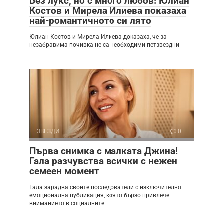
Без лукс, но с много любов! Юлиан
Костов и Мирела Илиева показаха
най-романтичното си лято
Юлиан Костов и Мирела Илиева доказаха, че за
незабравима почивка не са необходими петзвездни
ЗВЕЗДИ
0
Първа снимка с малката Джина!
Гала разчувства всички с нежен
семеен момент
Гала зарадва своите последователи с изключително
емоционална публикация, която бързо привлече
вниманието в социалните