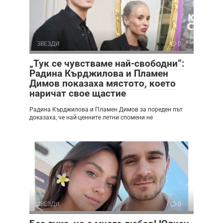
ЗВЕЗДИ
0
„Тук се чувстваме най-свободни“:
Радина Кърджилова и Пламен
Димов показаха мястото, което
наричат свое щастие
Радина Кърджилова и Пламен Димов за пореден път
доказаха, че най-ценните летни спомени не
ЗВЕЗДИ
0