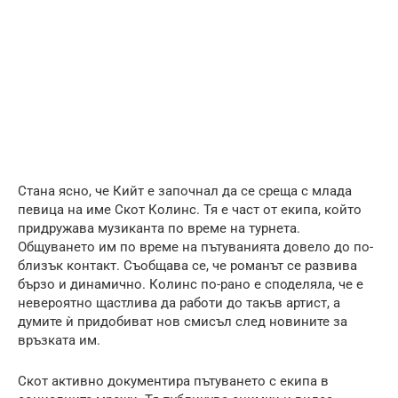
Стана ясно, че Кийт е започнал да се среща с млада
певица на име Скот Колинс. Тя е част от екипа, който
придружава музиканта по време на турнета.
Общуването им по време на пътуванията довело до по-
близък контакт. Съобщава се, че романът се развива
бързо и динамично. Колинс по-рано е споделяла, че е
невероятно щастлива да работи до такъв артист, а
думите ѝ придобиват нов смисъл след новините за
връзката им.
Скот активно документира пътуването с екипа в