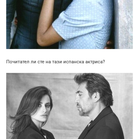
Почитател ли сте на тази испанска актриса?