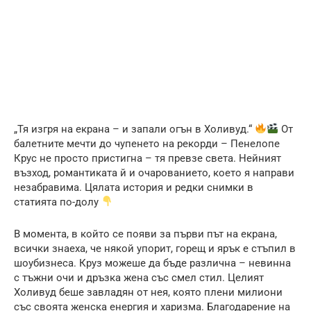
„Тя изгря на екрана – и запали огън в Холивуд.“
От
балетните мечти до чупенето на рекорди – Пенелопе
Крус не просто пристигна – тя превзе света. Нейният
възход, романтиката й и очарованието, което я направи
незабравима. Цялата история и редки снимки в
статията по-долу
В момента, в който се появи за първи път на екрана,
всички знаеха, че някой упорит, горещ и ярък е стъпил в
шоубизнеса. Круз можеше да бъде различна – невинна
с тъжни очи и дръзка жена със смел стил. Целият
Холивуд беше завладян от нея, която плени милиони
със своята женска енергия и харизма. Благодарение на