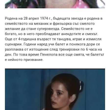
Родена на 28 април 1974 г., бъдещата звезда е родена в
семейството на механик и фризьорка със смелото
желание да стане суперзвезда. Семейството не е
богато, но в него преобладават анекдотите и смехът.
Още от 4-годишна възраст тя танцува, играе и измисля
сценарии. Години наред учи балет и понякога дори се
разплаква от изтощение след тренировки по 6 часа на
ден. По това време Пенелопа все още смята, че балетът
е нейното призвание.