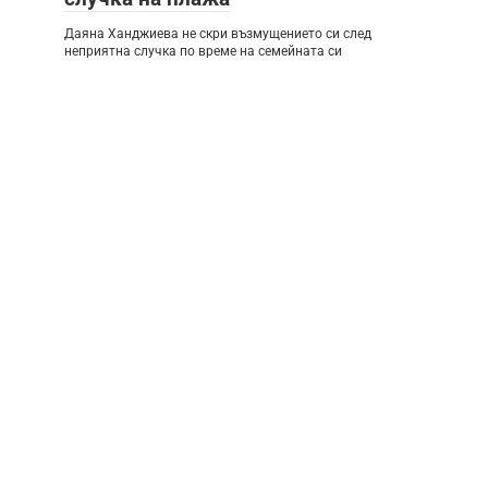
Даяна Ханджиева не скри възмущението си след
неприятна случка по време на семейната си