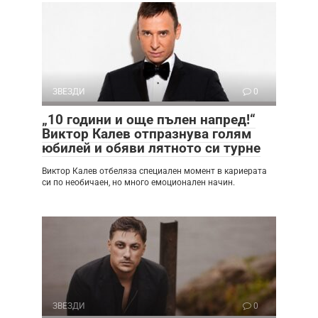
ЗВЕЗДИ
0
„10 години и още пълен напред!“
Виктор Калев отпразнува голям
юбилей и обяви лятното си турне
Виктор Калев отбеляза специален момент в кариерата
си по необичаен, но много емоционален начин.
ЗВЕЗДИ
0