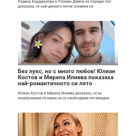
Радина Кърджилова и Пламен Димов за пореден път
доказаха, че най-ценните летни спомени не
ЗВЕЗДИ
0
Без лукс, но с много любов! Юлиан
Костов и Мирела Илиева показаха
най-романтичното си лято
Юлиан Костов и Мирела Илиева доказаха, че за
незабравима почивка не са необходими петзвездни