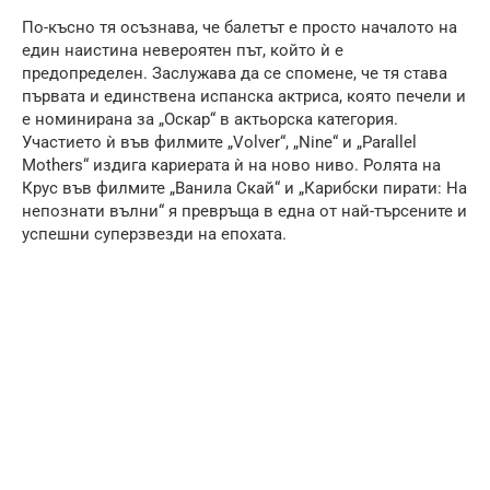
По-късно тя осъзнава, че балетът е просто началото на
един наистина невероятен път, който ѝ е
предопределен. Заслужава да се спомене, че тя става
първата и единствена испанска актриса, която печели и
е номинирана за „Оскар“ в актьорска категория.
Участието ѝ във филмите „Volver“, „Nine“ и „Parallel
Mothers“ издига кариерата ѝ на ново ниво. Ролята на
Крус във филмите „Ванила Скай“ и „Карибски пирати: На
непознати вълни“ я превръща в една от най-търсените и
успешни суперзвезди на епохата.