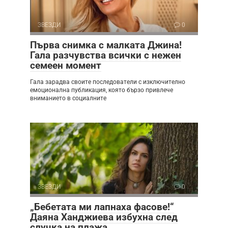
ЗВЕЗДИ
0
Първа снимка с малката Джина!
Гала разчувства всички с нежен
семеен момент
Гала зарадва своите последователи с изключително
емоционална публикация, която бързо привлече
вниманието в социалните
ЗВЕЗДИ
0
„Бебетата ми лапнаха фасове!“
Даяна Ханджиева избухна след
случка на плажа