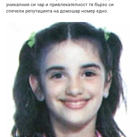
уникалния си чар и привлекателност тя бързо си
спечели репутацията на домошар номер едно.