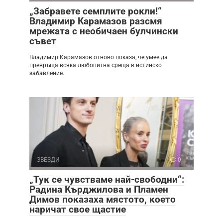
„Забравете семплите рокли!“
Владимир Карамазов разсмя
мрежата с необичаен булчински
съвет
Владимир Карамазов отново показа, че умее да
превръща всяка любопитна среща в истинско
забавление.
ЗВЕЗДИ
0
„Тук се чувстваме най-свободни“:
Радина Кърджилова и Пламен
Димов показаха мястото, което
наричат свое щастие