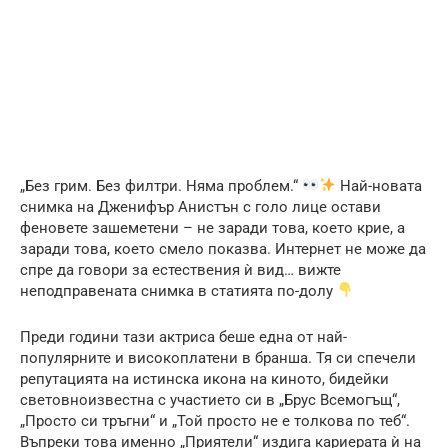
„Без грим. Без филтри. Няма проблем.“
Най-новата
снимка на Дженифър Анистън с голо лице остави
феновете зашеметени – не заради това, което крие, а
заради това, което смело показва. Интернет не може да
спре да говори за естествения ѝ вид… вижте
неподправената снимка в статията по-долу
Преди години тази актриса беше една от най-
популярните и високоплатени в бранша. Тя си спечели
репутацията на истинска икона на киното, бидейки
световноизвестна с участието си в „Брус Всемогъщ“,
„Просто си тръгни“ и „Той просто не е толкова по теб“.
Въпреки това именно „Приятели“ издига кариерата ѝ на