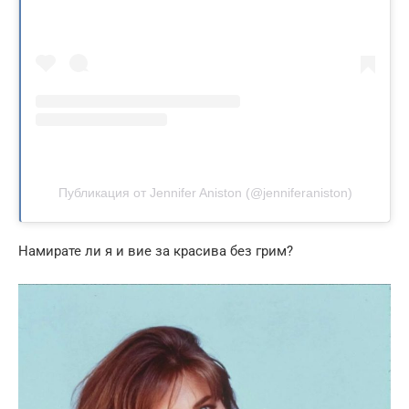
Публикация от Jennifer Aniston (@jenniferaniston)
Намирате ли я и вие за красива без грим?