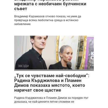
мрежата с необичаен булчински
съвет
Владимир Карамазов отново показа, че умее да
превръща всяка любопитна среща в истинско
забавление.
ЗВЕЗДИ
0
„Тук се чувстваме най-свободни“:
Радина Кърджилова и Пламен
Димов показаха мястото, което
наричат свое щастие
Радина Кърджилова и Пламен Димов за пореден път
доказаха, че най-ценните летни спомени не