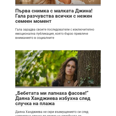
ЗВЕЗДИ
0
Първа снимка с малката Джина!
Гала разчувства всички с нежен
семеен момент
Гала зарадва своите последователи с изключително
емоционална публикация, която бързо привлече
вниманието в социалните
ЗВЕЗДИ
0
„Бебетата ми лапнаха фасове!“
Даяна Ханджиева избухна след
случка на плажа
Даяна Ханджиева не скри възмущението си след