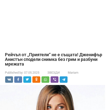
Рейчъл от „Приятели“ не е същата! Дженифър
Анистън сподели снимка без грим и разбуни
мрежата
Published by:
07.05.2025
ЗВЕЗДИ
Mariam