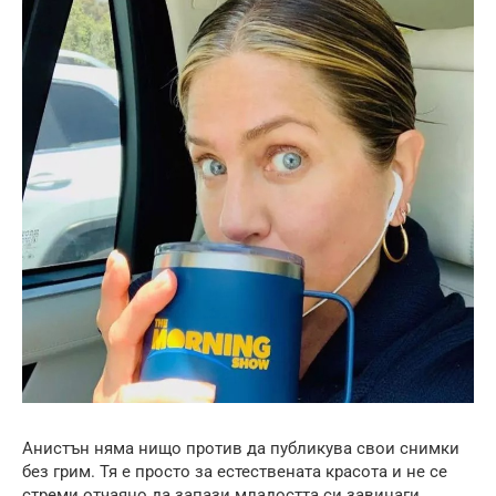
Анистън няма нищо против да публикува свои снимки
без грим. Тя е просто за естествената красота и не се
стреми отчаяно да запази младостта си завинаги.