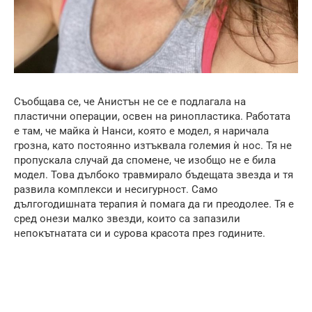
Съобщава се, че Анистън не се е подлагала на
пластични операции, освен на ринопластика. Работата
е там, че майка ѝ Нанси, която е модел, я наричала
грозна, като постоянно изтъквала големия ѝ нос. Тя не
пропускала случай да спомене, че изобщо не е била
модел. Това дълбоко травмирало бъдещата звезда и тя
развила комплекси и несигурност. Само
дългогодишната терапия ѝ помага да ги преодолее. Тя е
сред онези малко звезди, които са запазили
непокътнатата си и сурова красота през годините.