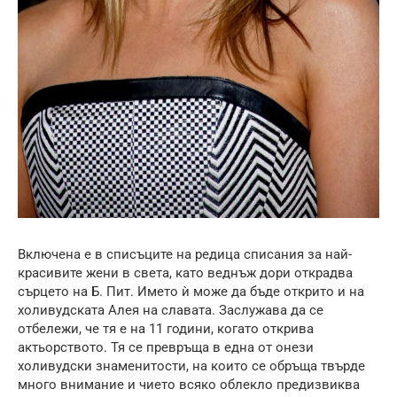
Включена е в списъците на редица списания за най-
красивите жени в света, като веднъж дори открадва
сърцето на Б. Пит. Името ѝ може да бъде открито и на
холивудската Алея на славата. Заслужава да се
отбележи, че тя е на 11 години, когато открива
актьорството. Тя се превръща в една от онези
холивудски знаменитости, на които се обръща твърде
много внимание и чието всяко облекло предизвиква