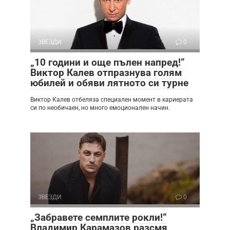
ЗВЕЗДИ
0
„10 години и още пълен напред!“
Виктор Калев отпразнува голям
юбилей и обяви лятното си турне
Виктор Калев отбеляза специален момент в кариерата
си по необичаен, но много емоционален начин.
ЗВЕЗДИ
0
„Забравете семплите рокли!“
Владимир Карамазов разсмя