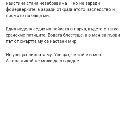
наистина стана незабравима — но не заради
фойерверките, а заради откраднатото наследство и
писмото на баща ми.
Една неделя седях на пейката в парка, където с татко
хранехме патиците. Водата блестеше, а в мен за първи
път от смъртта му се настани мир.
Не усещах липсата му. Усещах, че той е в мен.
А това никой не може да открадне.