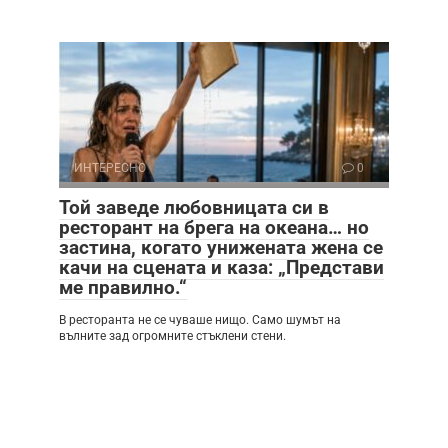
ИНТЕРЕСНО
0
Той заведе любовницата си в
ресторант на брега на океана… но
застина, когато унижената жена се
качи на сцената и каза: „Представи
ме правилно.“
В ресторанта не се чуваше нищо. Само шумът на
вълните зад огромните стъклени стени.