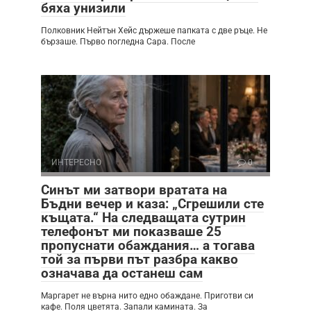
бяха унизили
Полковник Нейтън Хейс държеше папката с две ръце. Не
бързаше. Първо погледна Сара. После
ИНТЕРЕСНО
0
Синът ми затвори вратата на
Бъдни вечер и каза: „Сгрешили сте
къщата.“ На следващата сутрин
телефонът ми показваше 25
пропуснати обаждания… а тогава
той за първи път разбра какво
означава да останеш сам
Маргарет не върна нито едно обаждане. Приготви си
кафе. Поля цветята. Запали камината. За