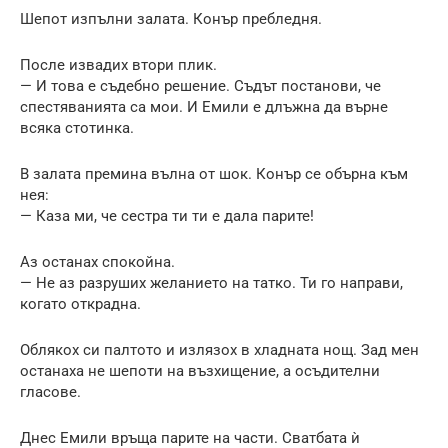
Шепот изпълни залата. Конър пребледня.
После извадих втори плик.
— И това е съдебно решение. Съдът постанови, че
спестяванията са мои. И Емили е длъжна да върне
всяка стотинка.
В залата премина вълна от шок. Конър се обърна към
нея:
— Каза ми, че сестра ти ти е дала парите!
Аз останах спокойна.
— Не аз разруших желанието на татко. Ти го направи,
когато открадна.
Облякох си палтото и излязох в хладната нощ. Зад мен
останаха не шепоти на възхищение, а осъдителни
гласове.
Днес Емили връща парите на части. Сватбата ѝ