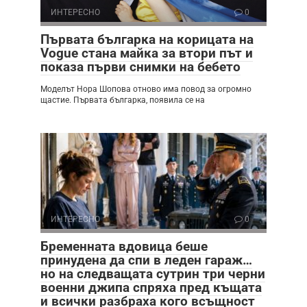
ИНТЕРЕСНО
0
Първата българка на корицата на
Vogue стана майка за втори път и
показа първи снимки на бебето
Моделът Нора Шопова отново има повод за огромно
щастие. Първата българка, появила се на
ИНТЕРЕСНО
0
Бременната вдовица беше
принудена да спи в леден гараж…
но на следващата сутрин три черни
военни джипа спряха пред къщата
и всички разбраха кого всъщност