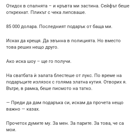
Отидох в спалнята – и кръвта ми застина. Сейфът беше
открехнат. Пликът с чека липсваше.
85 000 долара. Последният подарък от баща ми.
Исках да крещя. Да звънна в полицията. Но вместо
това реших нещо друго.
Ако иска шоу – ще го получи.
На сватбата ѝ залата блестеше от лукс. По време на
подаръците излязох с голяма златна кутия. Отворих я.
Вътре, в рамка, беше писмото на татко.
— Преди да дам подаръка си, искам да прочета нещо
важно — казах.
Прочетох думите му. За мен. За парите. За това, че са
мои.