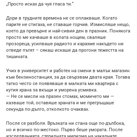
„Просто исках да чуя гласа ти.“
Дори в трудните времена не се оплакваше. Когато
парите не стигаха, не ставаше горчив. Измисляше нещо,
което да превърне и най-сивия ден в празник. Понякога
просто ме качваше в колата нощем, сваляше
прозореца, усилваше радиото и карахме накъдето ни
отведе пътят – сякаш искаше да прогони тежестта на
тишината.
Учих в университет и работех на смени в малък магазин
към бензиностанция, за да свързвам двата края. Тогава
татко често се появяваше в малката ми квартира с
кутия храна за вкъщи и уморена усмивка.
— Не се мисли на празен стомах, момичето ми —
казваше той, оставяше храната и ме прегръщаше
секунда по-дълго, отколкото очаквах.
После се разболя. Връзката ни стана още по-дълбока,
но и всичко по-жестоко. Първо беше умората. После
изследванията, стерилната миризма на чакалните,