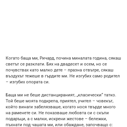
Когато баща ми, Ричард, почина миналата година, сякаш
светът се разклати. Бях на двадесет и осем, но се
почувствах като малко дете – празна отвътре, сякаш
въздухът тежеше в гърдите ми. Не изгубих само родител
– изгубих опората си.
Баща ми не беше дистанцираният, „класически“ татко.
Той беше моята подкрепа, приятел, учител – човекът,
който винаги забелязваше, когато нося твърде много
на раменете си. Не показваше любовта си с скъпи
подаръци, а с малки, искрени жестове – бележки,
пъхнати под чашата ми, или обаждане, започващо с: