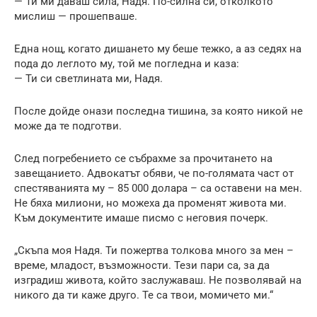
— Ти ми даваш сила, Надя. По-силна си, отколкото
мислиш — прошепваше.
Една нощ, когато дишането му беше тежко, а аз седях на
пода до леглото му, той ме погледна и каза:
— Ти си светлината ми, Надя.
После дойде онази последна тишина, за която никой не
може да те подготви.
След погребението се събрахме за прочитането на
завещанието. Адвокатът обяви, че по-голямата част от
спестяванията му – 85 000 долара – са оставени на мен.
Не бяха милиони, но можеха да променят живота ми.
Към документите имаше писмо с неговия почерк.
„Скъпа моя Надя. Ти пожертва толкова много за мен –
време, младост, възможности. Тези пари са, за да
изградиш живота, който заслужаваш. Не позволявай на
никого да ти каже друго. Те са твои, момичето ми.“