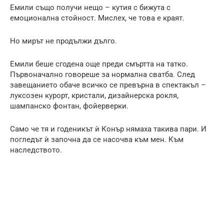
Емили също получи нещо – кутия с бижута с
емоционална стойност. Мислех, че това е краят.
Но мирът не продължи дълго.
Емили беше сгодена още преди смъртта на татко.
Първоначално говореше за нормална сватба. След
завещанието обаче всичко се превърна в спектакъл –
луксозен курорт, кристали, дизайнерска рокля,
шампанско фонтан, фойерверки.
Само че тя и годеникът ѝ Конър нямаха такива пари. И
погледът ѝ започна да се насочва към мен. Към
наследството.