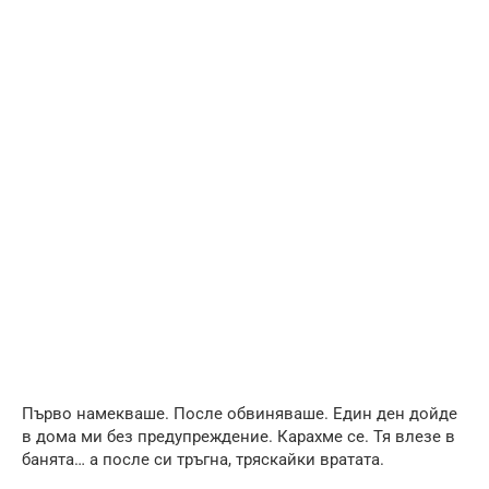
Първо намекваше. После обвиняваше. Един ден дойде
в дома ми без предупреждение. Карахме се. Тя влезе в
банята… а после си тръгна, тряскайки вратата.