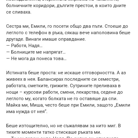
болничните коридори, дългите престои, в които дните
се сливаха.
Сестра ми, Емили, го посети общо два пъти. Стоеше до
леглото с телефон в ръка, сякаш вече наполовина беше
другаде. Винаги имаше оправдание.
— Работя, Надя…
— Болниците ме напрягат…
— Не мога да понеса това…
Истината беше проста: не искаше отговорността. А аз
живеех в нея. Балансирах последните си семестри,
работата, сметките, грижите. Сутрините преливаха в
нощи – курсови работи, смени, лекарства, седене до
леглото му, когато болката не го оставяше да спи.
Майка ми, Миша, често беше при Емили, защото „Емили
има нужда от нея“.
Беше изтощително, но не съжалявам за нито миг. В
тихите моменти татко стискаше ръката ми.