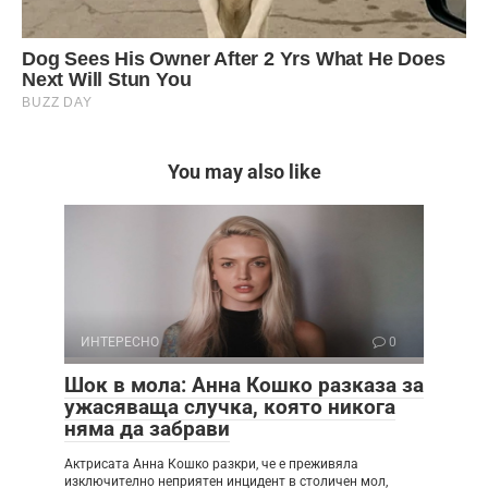
You may also like
ИНТЕРЕСНО
0
Шок в мола: Анна Кошко разказа за
ужасяваща случка, която никога
няма да забрави
Актрисата Анна Кошко разкри, че е преживяла
изключително неприятен инцидент в столичен мол,