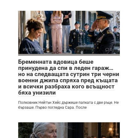
ИНТЕРЕСНО
0
Бременната вдовица беше
принудена да спи в леден гараж…
но на следващата сутрин три черни
военни джипа спряха пред къщата
и всички разбраха кого всъщност
бяха унизили
Полковник Нейтън Хейс държеше папката с две ръце. Не
бързаше. Първо погледна Сара. После