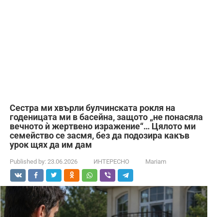
Сестра ми хвърли булчинската рокля на
годеницата ми в басейна, защото „не понасяла
вечното ѝ жертвено изражение“… Цялото ми
семейство се засмя, без да подозира какъв
урок щях да им дам
Published by:
23.06.2026
ИНТЕРЕСНО
Mariam