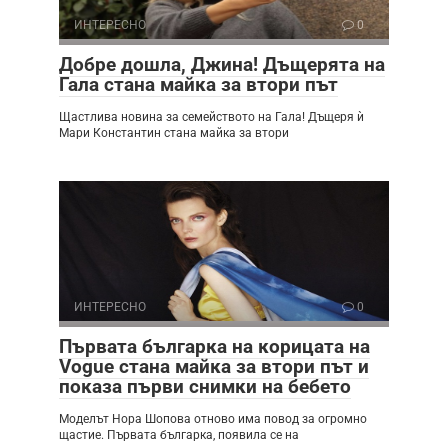
ИНТЕРЕСНО
0
Добре дошла, Джина! Дъщерята на
Гала стана майка за втори път
Щастлива новина за семейството на Гала! Дъщеря ѝ
Мари Константин стана майка за втори
ИНТЕРЕСНО
0
Първата българка на корицата на
Vogue стана майка за втори път и
показа първи снимки на бебето
Моделът Нора Шопова отново има повод за огромно
щастие. Първата българка, появила се на