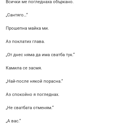
Всички ме погледнаха объркано.
„Сантяго…“
Прошепна майка ми.
Аз поклатих глава.
„От днес няма да има сватба тук.“
Камила се засмя.
„Най-после някой порасна.“
Аз спокойно я погледнах.
„Не сватбата отменям.“
„А вас.“