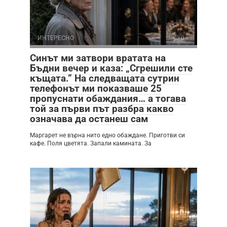
ИНТЕРЕСНО
0
Синът ми затвори вратата на
Бъдни вечер и каза: „Сгрешили сте
къщата.“ На следващата сутрин
телефонът ми показваше 25
пропуснати обаждания… а тогава
той за първи път разбра какво
означава да останеш сам
Маргарет не върна нито едно обаждане. Приготви си
кафе. Поля цветята. Запали камината. За