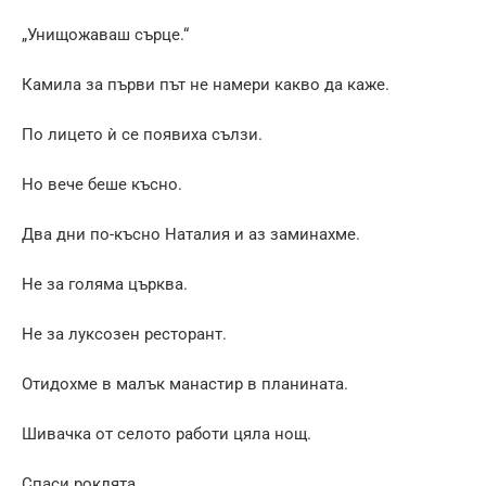
„Унищожаваш сърце.“
Камила за първи път не намери какво да каже.
По лицето ѝ се появиха сълзи.
Но вече беше късно.
Два дни по-късно Наталия и аз заминахме.
Не за голяма църква.
Не за луксозен ресторант.
Отидохме в малък манастир в планината.
Шивачка от селото работи цяла нощ.
Спаси роклята.