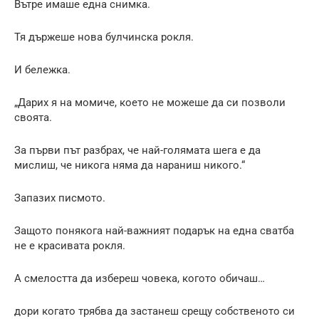
Вътре имаше една снимка.
Тя държеше нова булчинска рокля.
И бележка.
„Дарих я на момиче, което не можеше да си позволи
своята.
За първи път разбрах, че най-голямата шега е да
мислиш, че никога няма да нараниш никого.“
Запазих писмото.
Защото понякога най-важният подарък на една сватба
не е красивата рокля.
А смелостта да избереш човека, когото обичаш…
дори когато трябва да застанеш срещу собственото си