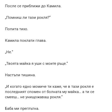
После се приближи до Камила.
„Помниш ли тази рокля?“
Попита тихо.
Камила поклати глава.
„Не.“
„Твоята майка я уши с моите ръце.“
Настъпи тишина.
„И когато едно момиче ти каже, че в тази рокля е
последният спомен от болната му майка… а ти се
смееш… не унищожаваш рокля.“
Баба ми преглътна.