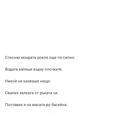
Стиснах мократа рокля още по-силно.
Водата капеше върху плочките.
Никой не казваше нищо.
Свалих халката от ръката си.
Поставих я на масата до басейна.