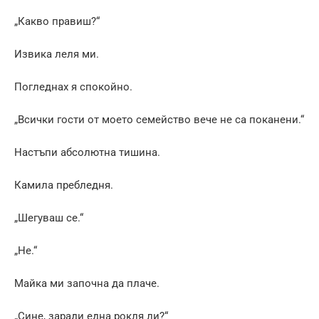
„Какво правиш?“
Извика леля ми.
Погледнах я спокойно.
„Всички гости от моето семейство вече не са поканени.“
Настъпи абсолютна тишина.
Камила пребледня.
„Шегуваш се.“
„Не.“
Майка ми започна да плаче.
„Сине, заради една рокля ли?“