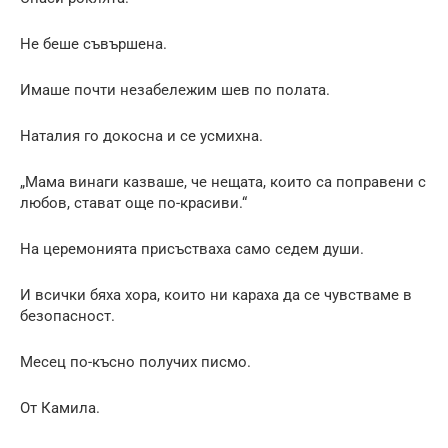
Не беше съвършена.
Имаше почти незабележим шев по полата.
Наталия го докосна и се усмихна.
„Мама винаги казваше, че нещата, които са поправени с
любов, стават още по-красиви.“
На церемонията присъстваха само седем души.
И всички бяха хора, които ни караха да се чувстваме в
безопасност.
Месец по-късно получих писмо.
От Камила.