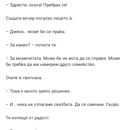
– Здрасти, скъпа! Прибрах се!
Същата вечер погалих лицето ѝ.
– Джена… може би си права.
– За какво? – попита тя.
– За момичетата. Може би не мога да се справя. Може
би трябва да им намерим друго семейство.
Очите ѝ светнаха.
– Това е много зряло решение.
– И… нека не отлагаме сватбата. Да се оженим. Скоро.
Тя изпищя от радост.