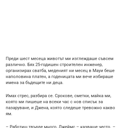
Преди шест месеца животът ми изглеждаше съвсем
различно. Бях 25-годишен строителен инженер,
организирах сватба, меденият ни месец в Мауи беше
наполовина платен, а годеницата ми вече избираше
имена за бъдещите ни деца.
Имах стрес, разбира се. Срокове, сметки, майка ми,
която ми пишеше на всеки час с нов списък за
пазаруване, и Джена, която следеше тревожно какво
ям.
– Работиш твърде много, Джеймс – казваше често. –