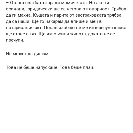
– Отлага сватбата заради момичетата. Но ако ги
осинови, юридически ще са негова отговорност. Трябва
да ги махна. Къщата и парите от застраховката трябва
да са наши. Ще го накарам да впише и мен в
нотариалния акт. После изобщо не ме интересува какво
ще стане с тях. Ще им съсипя живота, докато не се
пречупи.
Не можех да дишам.
Това не беше изпускане. Това беше план.