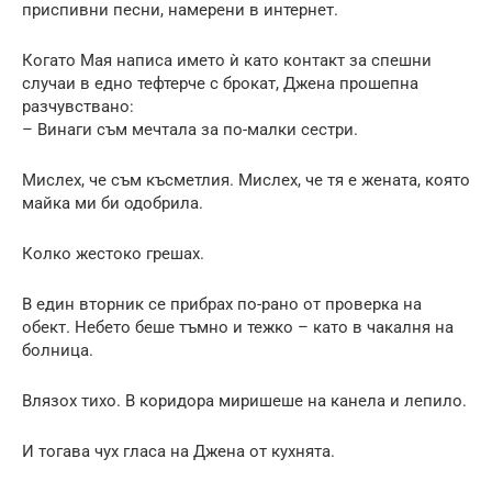
приспивни песни, намерени в интернет.
Когато Мая написа името ѝ като контакт за спешни
случаи в едно тефтерче с брокат, Джена прошепна
разчувствано:
– Винаги съм мечтала за по-малки сестри.
Мислех, че съм късметлия. Мислех, че тя е жената, която
майка ми би одобрила.
Колко жестоко грешах.
В един вторник се прибрах по-рано от проверка на
обект. Небето беше тъмно и тежко – като в чакалня на
болница.
Влязох тихо. В коридора миришеше на канела и лепило.
И тогава чух гласа на Джена от кухнята.