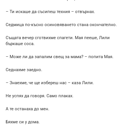
– Ти искаше да съсипеш техния – отвърнах.
Седмица по-късно осиновяването стана окончателно.
Същата вечер сготвихме спагети. Мая пееше, Лили
бъркаше соса.
– Може ли да запалим свещ за мама? – попита Мая.
Седнахме заедно.
– Знаехме, че ще избереш нас – каза Лили.
Не успях да говоря. Само плаках.
А те останаха до мен.
Бяхме си у дома.