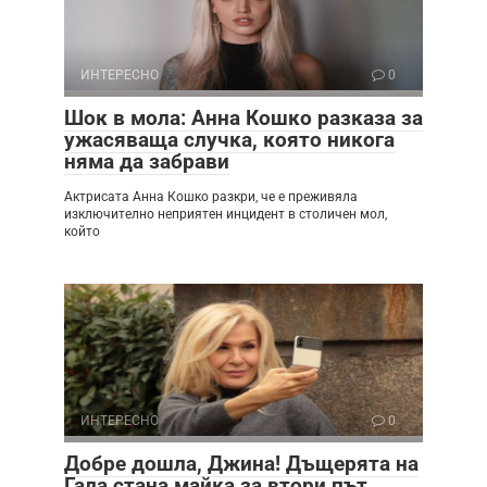
ИНТЕРЕСНО
0
Шок в мола: Анна Кошко разказа за
ужасяваща случка, която никога
няма да забрави
Актрисата Анна Кошко разкри, че е преживяла
изключително неприятен инцидент в столичен мол,
който
ИНТЕРЕСНО
0
Добре дошла, Джина! Дъщерята на
Гала стана майка за втори път