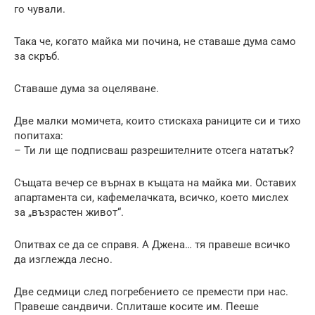
го чували.
Така че, когато майка ми почина, не ставаше дума само
за скръб.
Ставаше дума за оцеляване.
Две малки момичета, които стискаха раниците си и тихо
попитаха:
– Ти ли ще подписваш разрешителните отсега нататък?
Същата вечер се върнах в къщата на майка ми. Оставих
апартамента си, кафемелачката, всичко, което мислех
за „възрастен живот“.
Опитвах се да се справя. А Джена… тя правеше всичко
да изглежда лесно.
Две седмици след погребението се премести при нас.
Правеше сандвичи. Сплиташе косите им. Пееше