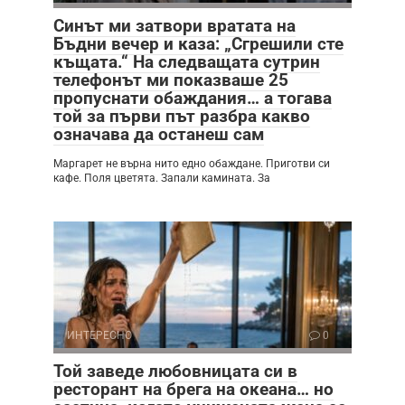
Синът ми затвори вратата на
Бъдни вечер и каза: „Сгрешили сте
къщата.“ На следващата сутрин
телефонът ми показваше 25
пропуснати обаждания… а тогава
той за първи път разбра какво
означава да останеш сам
Маргарет не върна нито едно обаждане. Приготви си
кафе. Поля цветята. Запали камината. За
ИНТЕРЕСНО
0
Той заведе любовницата си в
ресторант на брега на океана… но