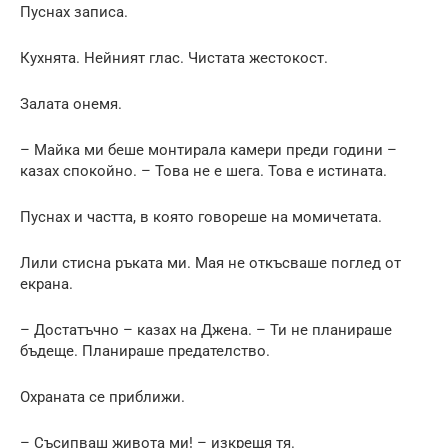
Пуснах записа.
Кухнята. Нейният глас. Чистата жестокост.
Залата онемя.
– Майка ми беше монтирала камери преди години –
казах спокойно. – Това не е шега. Това е истината.
Пуснах и частта, в която говореше на момичетата.
Лили стисна ръката ми. Мая не откъсваше поглед от
екрана.
– Достатъчно – казах на Джена. – Ти не планираше
бъдеще. Планираше предателство.
Охраната се приближи.
– Съсипваш живота ми! – изкрещя тя.