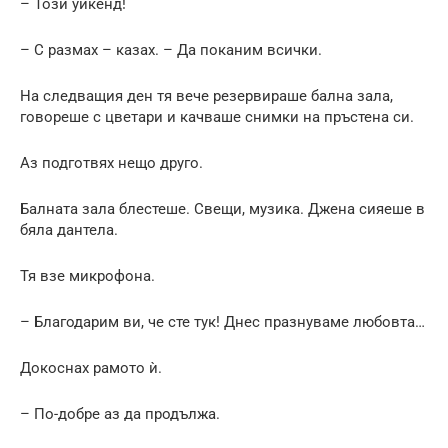
– Този уикенд!
– С размах – казах. – Да поканим всички.
На следващия ден тя вече резервираше бална зала,
говореше с цветари и качваше снимки на пръстена си.
Аз подготвях нещо друго.
Балната зала блестеше. Свещи, музика. Джена сияеше в
бяла дантела.
Тя взе микрофона.
– Благодарим ви, че сте тук! Днес празнуваме любовта…
Докоснах рамото ѝ.
– По-добре аз да продължа.