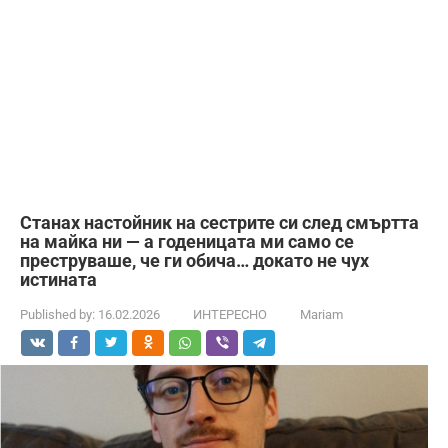
Станах настойник на сестрите си след смъртта
на майка ни — а годеницата ми само се
преструваше, че ги обича… докато не чух
истината
Published by:
16.02.2026
ИНТЕРЕСНО
Mariam