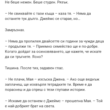
Не беше нежен. Беше студен. Рязък.
– Не свиквайте с тази къща – каза тя. – Няма да
останете тук дълго. Джеймс се старае, но…
Замръзнах.
– Няма да пропилея двайсетте си години за чужди деца
– продължи тя. – Приемно семейство ще е по-добре.
Когато дойдат за осиновяването, ще кажете, че искате
да си тръгнете. Ясно?
Тишина. После тих, задавен глас.
– Не плачи, Мая – изсъска Джена. – Ако още веднъж
заплачеш, ще изхвърля тетрадките ти. Време е да
пораснеш и да спреш с тези глупави истории.
– Искаме да останем с Джеймс – прошепна Мая. – Той
е най-добрият брат на света.