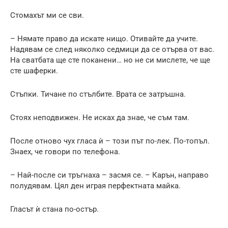
Стомахът ми се сви.
– Нямате право да искате нищо. Отивайте да учите.
Надявам се след няколко седмици да се отърва от вас.
На сватбата ще сте поканени… но не си мислете, че ще
сте шаферки.
Стъпки. Тичане по стълбите. Врата се затръшна.
Стоях неподвижен. Не исках да знае, че съм там.
После отново чух гласа ѝ – този път по-лек. По-топъл.
Знаех, че говори по телефона.
– Най-после си тръгнаха – засмя се. – Карън, направо
полудявам. Цял ден играя перфектната майка.
Гласът ѝ стана по-остър.