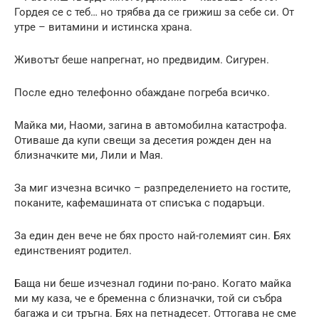
Гордея се с теб… но трябва да се грижиш за себе си. От
утре – витамини и истинска храна.
Животът беше напрегнат, но предвидим. Сигурен.
После едно телефонно обаждане погреба всичко.
Майка ми, Наоми, загина в автомобилна катастрофа.
Отиваше да купи свещи за десетия рожден ден на
близначките ми, Лили и Мая.
За миг изчезна всичко – разпределението на гостите,
поканите, кафемашината от списъка с подаръци.
За един ден вече не бях просто най-големият син. Бях
единственият родител.
Баща ни беше изчезнал години по-рано. Когато майка
ми му каза, че е бременна с близначки, той си събра
багажа и си тръгна. Бях на петнадесет. Оттогава не сме