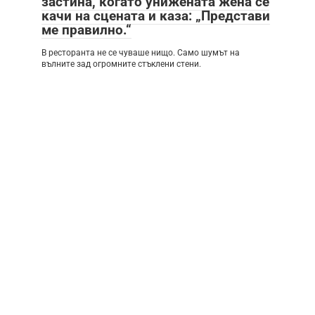
застина, когато унижената жена се
качи на сцената и каза: „Представи
ме правилно.“
В ресторанта не се чуваше нищо. Само шумът на
вълните зад огромните стъклени стени.