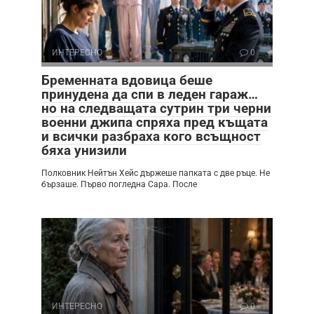
ИНТЕРЕСНО
0
Бременната вдовица беше
принудена да спи в леден гараж…
но на следващата сутрин три черни
военни джипа спряха пред къщата
и всички разбраха кого всъщност
бяха унизили
Полковник Нейтън Хейс държеше папката с две ръце. Не
бързаше. Първо погледна Сара. После
ИНТЕРЕСНО
0